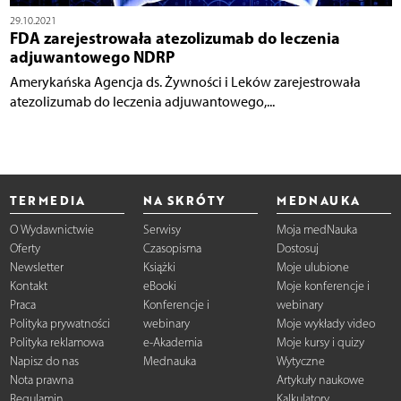
29.10.2021
FDA zarejestrowała atezolizumab do leczenia
adjuwantowego NDRP
Amerykańska Agencja ds. Żywności i Leków zarejestrowała
atezolizumab do leczenia adjuwantowego,...
TERMEDIA
NA SKRÓTY
MEDNAUKA
O Wydawnictwie
Serwisy
Moja medNauka
Oferty
Czasopisma
Dostosuj
Newsletter
Książki
Moje ulubione
Kontakt
eBooki
Moje konferencje i
Praca
Konferencje i
webinary
Polityka prywatności
webinary
Moje wykłady video
Polityka reklamowa
e-Akademia
Moje kursy i quizy
Napisz do nas
Mednauka
Wytyczne
Nota prawna
Artykuły naukowe
Regulamin
Kalkulatory