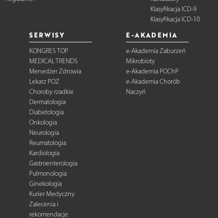
Klasyfikacja ICD-9
Klasyfikacja ICD-10
SERWISY
E-AKADEMIA
KONGRES TOP
e-Akademia Zaburzeń
MEDICAL TRENDS
Mikrobioty
Menedżer Zdrowia
e-Akademia POChP
Lekarz POZ
e-Akademia Chorób
Choroby rzadkie
Naczyń
Dermatologia
Diabetologia
Onkologia
Neurologia
Reumatologia
Kardiologia
Gastroenterologia
Pulmonologia
Ginekologia
Kurier Medyczny
Zalecenia i
rekomendacje