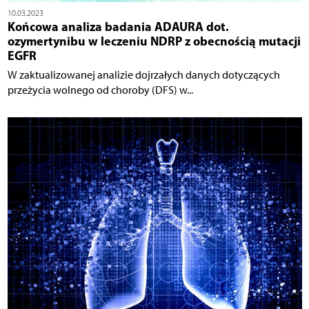
10.03.2023
Końcowa analiza badania ADAURA dot.
ozymertynibu w leczeniu NDRP z obecnością mutacji
EGFR
W zaktualizowanej analizie dojrzałych danych dotyczących
przeżycia wolnego od choroby (DFS) w...