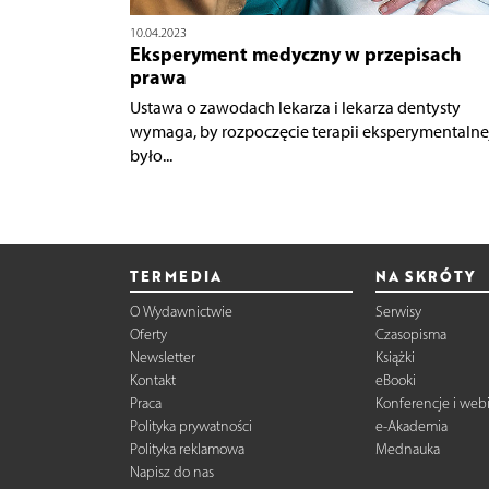
10.04.2023
Eksperyment medyczny w przepisach
prawa
Ustawa o zawodach lekarza i lekarza dentysty
wymaga, by rozpoczęcie terapii eksperymentalne
było...
TERMEDIA
NA SKRÓTY
O Wydawnictwie
Serwisy
Oferty
Czasopisma
Newsletter
Książki
Kontakt
eBooki
Praca
Konferencje i web
Polityka prywatności
e-Akademia
Polityka reklamowa
Mednauka
Napisz do nas