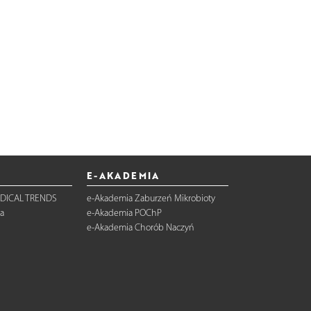
E-AKADEMIA
DICAL TRENDS
e-Akademia Zaburzeń Mikrobioty
a
e-Akademia POChP
e-Akademia Chorób Naczyń