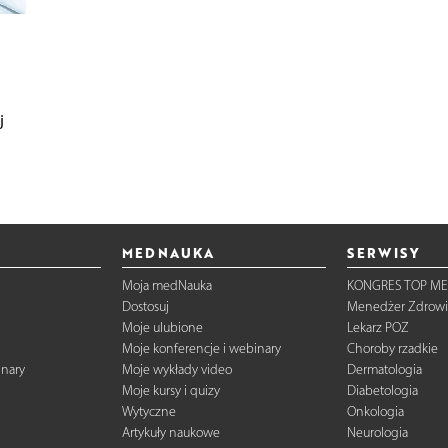
j
MEDNAUKA
SERWISY
Moja medNauka
KONGRES TOP ME
Dostosuj
Menedżer Zdrowi
Moje ulubione
Lekarz POZ
Moje konferencje i webinary
Choroby rzadkie
inary
Moje wykłady video
Dermatologia
Moje kursy i quizy
Diabetologia
Wytyczne
Onkologia
Artykuły naukowe
Neurologia