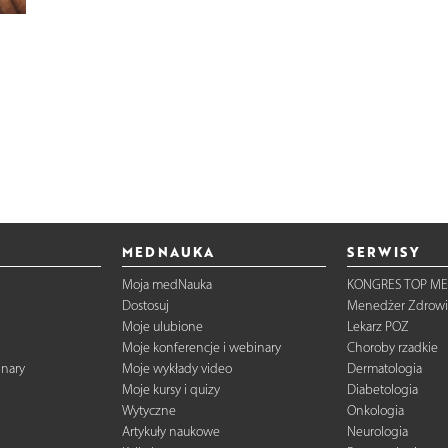
MEDNAUKA
SERWISY
Moja medNauka
KONGRES TOP ME
Dostosuj
Menedżer Zdrowi
Moje ulubione
Lekarz POZ
Moje konferencje i webinary
Choroby rzadkie
inary
Moje wykłady video
Dermatologia
Moje kursy i quizy
Diabetologia
Wytyczne
Onkologia
Artykuły naukowe
Neurologia