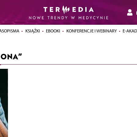
ASOPISMA
KSIĄŻKI
EBOOKI
KONFERENCJE I WEBINARY
E-AKA
IONA”