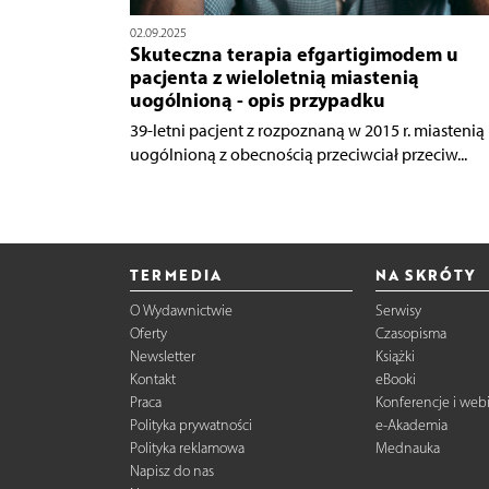
02.09.2025
Skuteczna terapia efgartigimodem u
pacjenta z wieloletnią miastenią
uogólnioną - opis przypadku
39-letni pacjent z rozpoznaną w 2015 r. miastenią
uogólnioną z obecnością przeciwciał przeciw...
TERMEDIA
NA SKRÓTY
O Wydawnictwie
Serwisy
Oferty
Czasopisma
Newsletter
Książki
Kontakt
eBooki
Praca
Konferencje i web
Polityka prywatności
e-Akademia
Polityka reklamowa
Mednauka
Napisz do nas