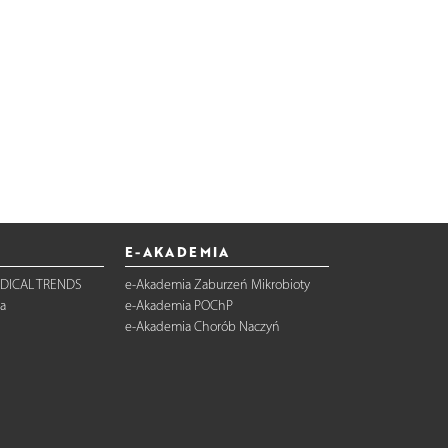
E-AKADEMIA
DICAL TRENDS
e-Akademia Zaburzeń Mikrobioty
a
e-Akademia POChP
e-Akademia Chorób Naczyń