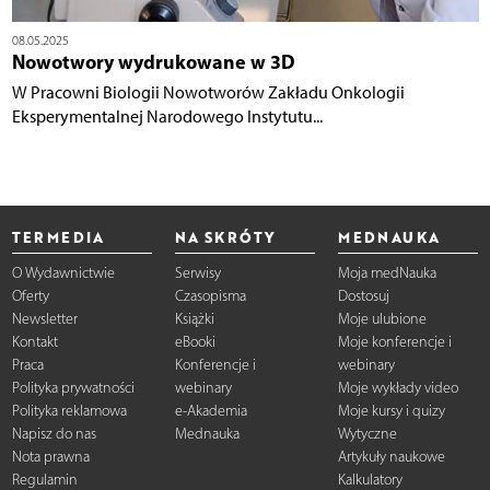
08.05.2025
Nowotwory wydrukowane w 3D
W Pracowni Biologii Nowotworów Zakładu Onkologii
Eksperymentalnej Narodowego Instytutu...
TERMEDIA
NA SKRÓTY
MEDNAUKA
O Wydawnictwie
Serwisy
Moja medNauka
Oferty
Czasopisma
Dostosuj
Newsletter
Książki
Moje ulubione
Kontakt
eBooki
Moje konferencje i
Praca
Konferencje i
webinary
Polityka prywatności
webinary
Moje wykłady video
Polityka reklamowa
e-Akademia
Moje kursy i quizy
Napisz do nas
Mednauka
Wytyczne
Nota prawna
Artykuły naukowe
Regulamin
Kalkulatory