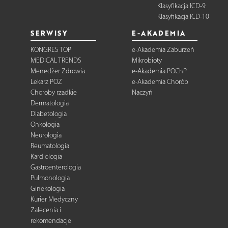
Klasyfikacja ICD-9
Klasyfikacja ICD-10
SERWISY
E-AKADEMIA
KONGRES TOP
e-Akademia Zaburzeń
MEDICAL TRENDS
Mikrobioty
Menedżer Zdrowia
e-Akademia POChP
Lekarz POZ
e-Akademia Chorób
Choroby rzadkie
Naczyń
Dermatologia
Diabetologia
Onkologia
Neurologia
Reumatologia
Kardiologia
Gastroenterologia
Pulmonologia
Ginekologia
Kurier Medyczny
Zalecenia i
rekomendacje