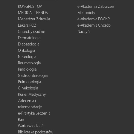
KONGRES TOP
e-Akademia Zaburzeń
MEDICAL TRENDS
Mikrobioty
Menedżer Zdrowia
e-Akademia POChP
Lekarz POZ
e-Akademia Chorób
Choroby rzadkie
Naczyń
Dermatologia
Diabetologia
Onkologia
Neurologia
Reumatologia
Kardiologia
Gastroenterologia
Pulmonologia
Ginekologia
Kurier Medyczny
Zalecenia i
rekomendacje
e-Praktyka Leczenia
Ran
Warto wiedzieć
Biblioteka podcastów