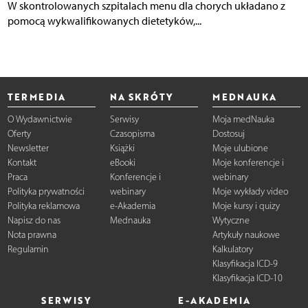
W skontrolowanych szpitalach menu dla chorych układano z
pomocą wykwalifikowanych dietetyków,...
TERMEDIA
NA SKRÓTY
MEDNAUKA
O Wydawnictwie
Serwisy
Moja medNauka
Oferty
Czasopisma
Dostosuj
Newsletter
Książki
Moje ulubione
Kontakt
eBooki
Moje konferencje i
Praca
Konferencje i
webinary
Polityka prywatności
webinary
Moje wykłady video
Polityka reklamowa
e-Akademia
Moje kursy i quizy
Napisz do nas
Mednauka
Wytyczne
Nota prawna
Artykuły naukowe
Regulamin
Kalkulatory
Klasyfikacja ICD-9
Klasyfikacja ICD-10
SERWISY
E-AKADEMIA