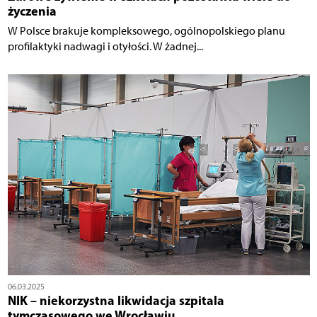
życzenia
W Polsce brakuje kompleksowego, ogólnopolskiego planu
profilaktyki nadwagi i otyłości. W żadnej...
06.03.2025
NIK – niekorzystna likwidacja szpitala
tymczasowego we Wrocławiu