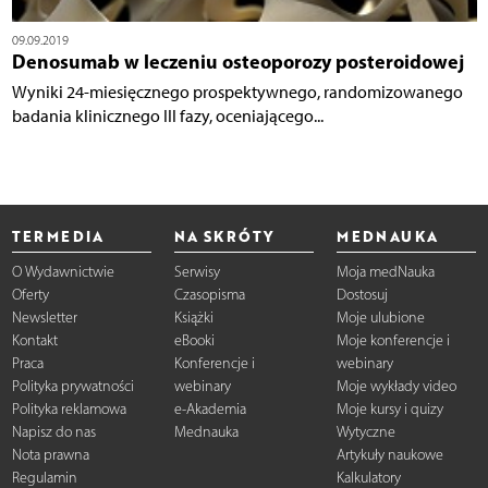
09.09.2019
Denosumab w leczeniu osteoporozy posteroidowej
Wyniki 24-miesięcznego prospektywnego, randomizowanego
badania klinicznego III fazy, oceniającego...
TERMEDIA
NA SKRÓTY
MEDNAUKA
O Wydawnictwie
Serwisy
Moja medNauka
Oferty
Czasopisma
Dostosuj
Newsletter
Książki
Moje ulubione
Kontakt
eBooki
Moje konferencje i
Praca
Konferencje i
webinary
Polityka prywatności
webinary
Moje wykłady video
Polityka reklamowa
e-Akademia
Moje kursy i quizy
Napisz do nas
Mednauka
Wytyczne
Nota prawna
Artykuły naukowe
Regulamin
Kalkulatory