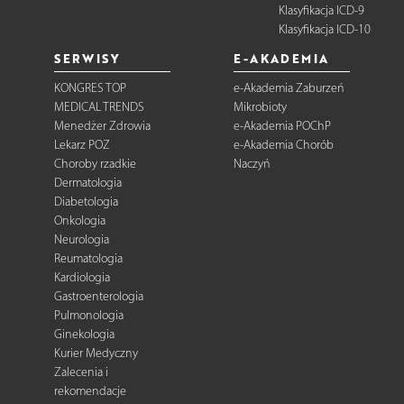
Klasyfikacja ICD-9
Klasyfikacja ICD-10
SERWISY
E-AKADEMIA
KONGRES TOP
e-Akademia Zaburzeń
MEDICAL TRENDS
Mikrobioty
Menedżer Zdrowia
e-Akademia POChP
Lekarz POZ
e-Akademia Chorób
Choroby rzadkie
Naczyń
Dermatologia
Diabetologia
Onkologia
Neurologia
Reumatologia
Kardiologia
Gastroenterologia
Pulmonologia
Ginekologia
Kurier Medyczny
Zalecenia i
rekomendacje