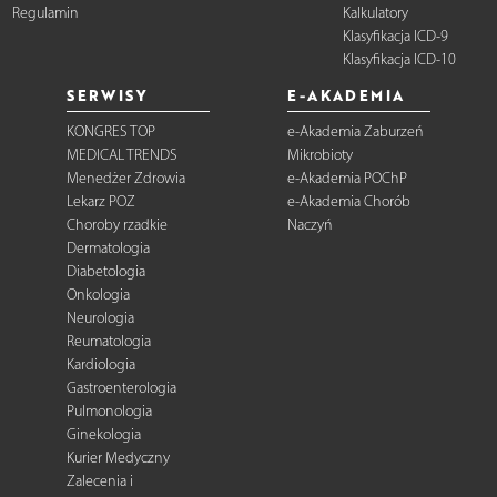
Regulamin
Kalkulatory
Klasyfikacja ICD-9
Klasyfikacja ICD-10
SERWISY
E-AKADEMIA
KONGRES TOP
e-Akademia Zaburzeń
MEDICAL TRENDS
Mikrobioty
Menedżer Zdrowia
e-Akademia POChP
Lekarz POZ
e-Akademia Chorób
Choroby rzadkie
Naczyń
Dermatologia
Diabetologia
Onkologia
Neurologia
Reumatologia
Kardiologia
Gastroenterologia
Pulmonologia
Ginekologia
Kurier Medyczny
Zalecenia i