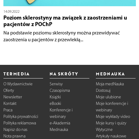
14.09.2022
Poziom sklerostyny ma związek z zaostrzeniami u
pacjentów z POChP
Na podstawie poziomu sklerostyny można przewidywać
zaostrzenia u pacjentów z przewlekłą...
TERMEDIA
NA SKRÓTY
MEDNAUKA
O Wydawnictwie
Serwisy
Moja medNauka
Oferty
Czasopisma
Dostosuj
Newsletter
Książki
Moje ulubione
Kontakt
eBooki
Moje konferencje i
Praca
Konferencje i
webinary
Polityka prywatności
webinary
Moje wykłady video
Polityka reklamowa
e-Akademia
Moje kursy i quizy
Napisz do nas
Mednauka
Wytyczne
Nota prawna
Artykuły naukowe