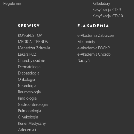
Regulamin
Kalkulatory
Klasyfikacja ICD-9
Klasyfikacja ICD-10
SERWISY
E-AKADEMIA
KONGRES TOP
e-Akademia Zaburzeń
MEDICAL TRENDS
Mikrobioty
Menedżer Zdrowia
e-Akademia POChP
Lekarz POZ
e-Akademia Chorób
Choroby rzadkie
Naczyń
Dermatologia
Diabetologia
Onkologia
Neurologia
Reumatologia
Kardiologia
Gastroenterologia
Pulmonologia
Ginekologia
Kurier Medyczny
Zalecenia i