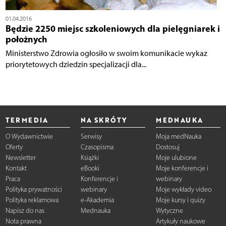
01.04.2016
Będzie 2250 miejsc szkoleniowych dla pielęgniarek i
położnych
Ministerstwo Zdrowia ogłosiło w swoim komunikacie wykaz
priorytetowych dziedzin specjalizacji dla...
TERMEDIA
NA SKRÓTY
MEDNAUKA
O Wydawnictwie
Serwisy
Moja medNauka
Oferty
Czasopisma
Dostosuj
Newsletter
Książki
Moje ulubione
Kontakt
eBooki
Moje konferencje i
Praca
Konferencje i
webinary
Polityka prywatności
webinary
Moje wykłady video
Polityka reklamowa
e-Akademia
Moje kursy i quizy
Napisz do nas
Mednauka
Wytyczne
Nota prawna
Artykuły naukowe