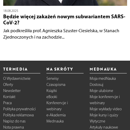
18.08.2025
Będzie więcej zakażeń nowym subwariantem SARS-
CoV-2?
Jak podkreśliła prof. Agnieszka Szuster-Ciesielska, w Stanach
Zjednoczonych i na zachodzie...
TERMEDIA
NA SKRÓTY
MEDNAUKA
O Wydawnictwie
Serwisy
Moja medNauka
Oferty
Czasopisma
Dostosuj
Newsletter
Książki
Moje ulubione
Kontakt
eBooki
Moje konferencje i
Praca
Konferencje i
webinary
Polityka prywatności
webinary
Moje wykłady video
Polityka reklamowa
e-Akademia
Moje kursy i quizy
Napisz do nas
Mednauka
Wytyczne
Nota prawna
Artykuły naukowe