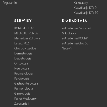
Regulamin
Kalkulatory
Klasyfikacja ICD-9
Klasyfikacja ICD-10
SERWISY
E-AKADEMIA
KONGRES TOP
e-Akademia Zaburzeń
MEDICAL TRENDS
Mikrobioty
Menedżer Zdrowia
e-Akademia POChP
Lekarz POZ
e-Akademia Chorób
Choroby rzadkie
Naczyń
Dermatologia
Diabetologia
Onkologia
Neurologia
Reumatologia
Kardiologia
Gastroenterologia
Pulmonologia
Ginekologia
Kurier Medyczny
Zalecenia i