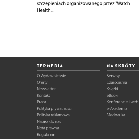
szczepieniach organizowanego przez "Watch
Health...
TERMEDIA
NA SKRÓTY
O Wydawnictwie
Serwisy
Oferty
Czasopisma
Newsletter
Książki
Kontakt
eBooki
Praca
Konferencje i web
Polityka prywatności
e-Akademia
Polityka reklamowa
Mednauka
Napisz do nas
Nota prawna
Regulamin