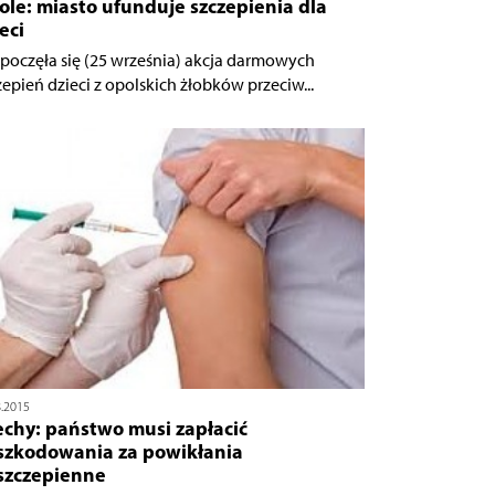
le: miasto ufunduje szczepienia dla
eci
poczęła się (25 września) akcja darmowych
zepień dzieci z opolskich żłobków przeciw...
8.2015
echy: państwo musi zapłacić
szkodowania za powikłania
szczepienne