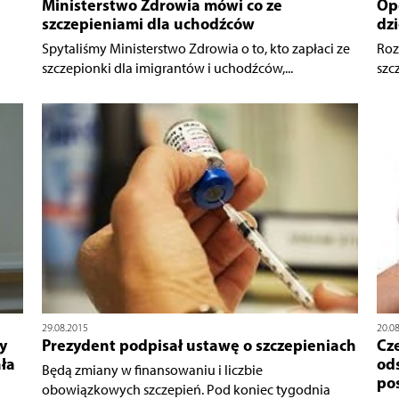
Ministerstwo Zdrowia mówi co ze
Opo
szczepieniami dla uchodźców
dzi
Spytaliśmy Ministerstwo Zdrowia o to, kto zapłaci ze
Roz
szczepionki dla imigrantów i uchodźców,...
szc
29.08.2015
20.0
y
Prezydent podpisał ustawę o szczepieniach
Cz
ła
od
Będą zmiany w finansowaniu i liczbie
po
obowiązkowych szczepień. Pod koniec tygodnia