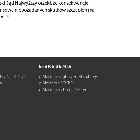
ski Sąd Najwyższy orzekł, że konsekwencje
ansowe niepożądanych skutków szczepień ma
sić...
E-AKADEMIA
DICAL TRENDS
e-Akademia Zaburzeń Mikrobioty
a
e-Akademia POChP
e-Akademia Chorób Naczyń