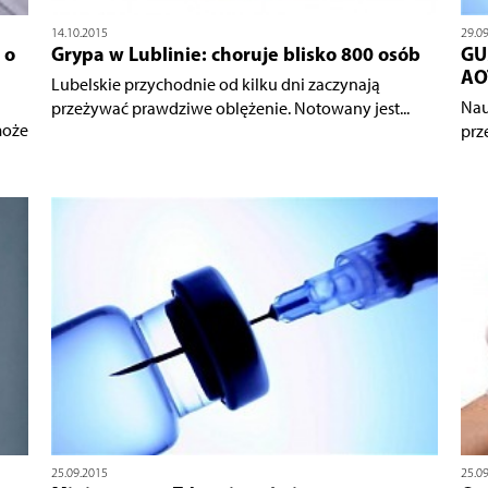
14.10.2015
29.0
 o
Grypa w Lublinie: choruje blisko 800 osób
GU
AO
Lubelskie przychodnie od kilku dni zaczynają
Nau
przeżywać prawdziwe oblężenie. Notowany jest...
może
prz
25.09.2015
25.0