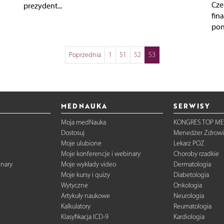
Cze
prezydent...
fin
pono
Poprzednia
1
51
52
53
MEDNAUKA
SERWISY
Moja medNauka
KONGRES TOP ME
Dostosuj
Menedżer Zdrowi
Moje ulubione
Lekarz POZ
Moje konferencje i webinary
Choroby rzadkie
inary
Moje wykłady video
Dermatologia
Moje kursy i quizy
Diabetologia
Wytyczne
Onkologia
Artykuły naukowe
Neurologia
Kalkulatory
Reumatologia
Klasyfikacja ICD-9
Kardiologia