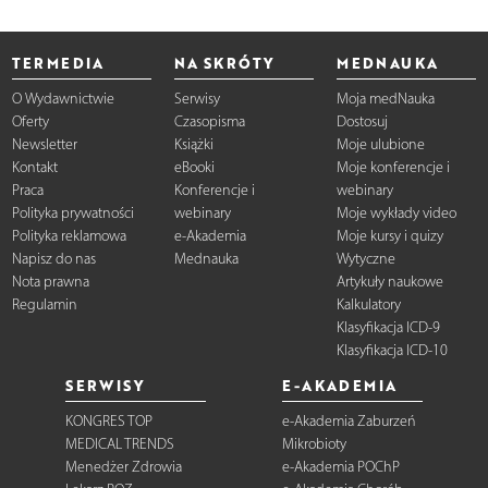
TERMEDIA
NA SKRÓTY
MEDNAUKA
O Wydawnictwie
Serwisy
Moja medNauka
Oferty
Czasopisma
Dostosuj
Newsletter
Książki
Moje ulubione
Kontakt
eBooki
Moje konferencje i
Praca
Konferencje i
webinary
Polityka prywatności
webinary
Moje wykłady video
Polityka reklamowa
e-Akademia
Moje kursy i quizy
Napisz do nas
Mednauka
Wytyczne
Nota prawna
Artykuły naukowe
Regulamin
Kalkulatory
Klasyfikacja ICD-9
Klasyfikacja ICD-10
SERWISY
E-AKADEMIA
KONGRES TOP
e-Akademia Zaburzeń
MEDICAL TRENDS
Mikrobioty
Menedżer Zdrowia
e-Akademia POChP