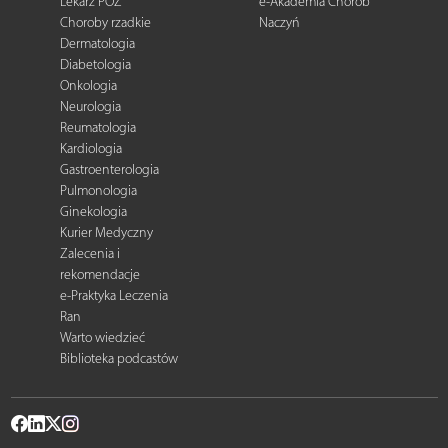
Lekarz POZ
e-Akademia Chorób
Choroby rzadkie
Naczyń
Dermatologia
Diabetologia
Onkologia
Neurologia
Reumatologia
Kardiologia
Gastroenterologia
Pulmonologia
Ginekologia
Kurier Medyczny
Zalecenia i
rekomendacje
e-Praktyka Leczenia
Ran
Warto wiedzieć
Biblioteka podcastów