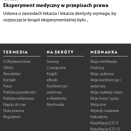
Eksperyment medyczny w przepisach prawa
Ustawa o zawodach lekarza i lekarza dentysty wymaga, by
rozpoczęcie terapii eksperymentalnej było...
TERMEDIA
NA SKRÓTY
MEDNAUKA
O Wydawnictwie
Serwisy
Moja medNauka
Oferty
Czasopisma
Dostosuj
Newsletter
Książki
Moje ulubione
Kontakt
eBooki
Moje konferencje i
Praca
Konferencje i
webinary
Polityka prywatności
webinary
Moje wykłady video
Polityka reklamowa
e-Akademia
Moje kursy i quizy
Napisz do nas
Mednauka
Wytyczne
Nota prawna
Artykuły naukowe
Regulamin
Kalkulatory
Klasyfikacja ICD-9
Klasyfikacja ICD-10