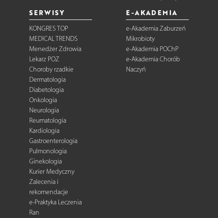
SERWISY
E-AKADEMIA
KONGRES TOP
e-Akademia Zaburzeń
MEDICAL TRENDS
Mikrobioty
Menedżer Zdrowia
e-Akademia POChP
Lekarz POZ
e-Akademia Chorób
Choroby rzadkie
Naczyń
Dermatologia
Diabetologia
Onkologia
Neurologia
Reumatologia
Kardiologia
Gastroenterologia
Pulmonologia
Ginekologia
Kurier Medyczny
Zalecenia i
rekomendacje
e-Praktyka Leczenia
Ran