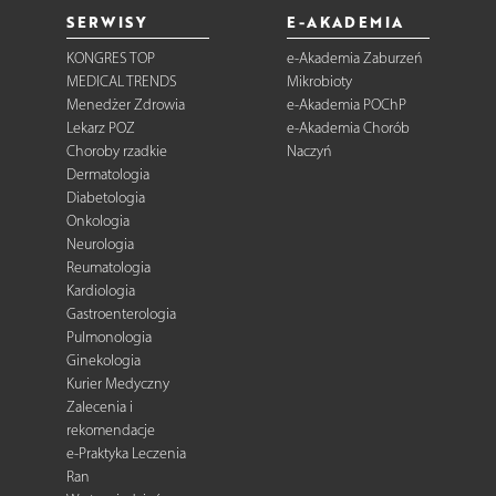
SERWISY
E-AKADEMIA
KONGRES TOP
e-Akademia Zaburzeń
MEDICAL TRENDS
Mikrobioty
Menedżer Zdrowia
e-Akademia POChP
Lekarz POZ
e-Akademia Chorób
Choroby rzadkie
Naczyń
Dermatologia
Diabetologia
Onkologia
Neurologia
Reumatologia
Kardiologia
Gastroenterologia
Pulmonologia
Ginekologia
Kurier Medyczny
Zalecenia i
rekomendacje
e-Praktyka Leczenia
Ran