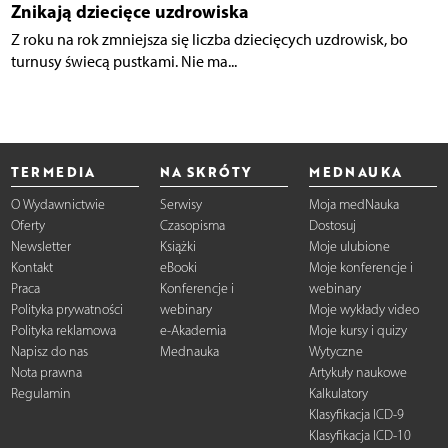
Znikają dziecięce uzdrowiska
Z roku na rok zmniejsza się liczba dziecięcych uzdrowisk, bo
turnusy świecą pustkami. Nie ma...
TERMEDIA
NA SKRÓTY
MEDNAUKA
O Wydawnictwie
Serwisy
Moja medNauka
Oferty
Czasopisma
Dostosuj
Newsletter
Książki
Moje ulubione
Kontakt
eBooki
Moje konferencje i
Praca
Konferencje i
webinary
Polityka prywatności
webinary
Moje wykłady video
Polityka reklamowa
e-Akademia
Moje kursy i quizy
Napisz do nas
Mednauka
Wytyczne
Nota prawna
Artykuły naukowe
Regulamin
Kalkulatory
Klasyfikacja ICD-9
Klasyfikacja ICD-10