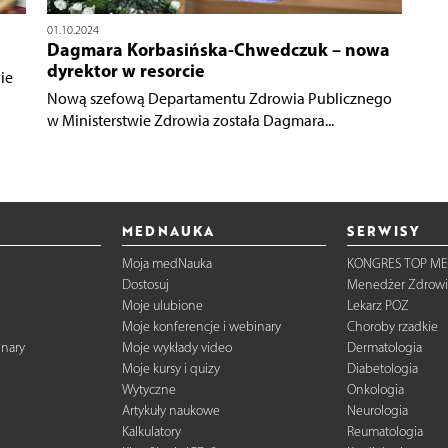
01.10.2024
Dagmara Korbasińska-Chwedczuk – nowa
dyrektor w resorcie
ie
Nową szefową Departamentu Zdrowia Publicznego
w Ministerstwie Zdrowia została Dagmara...
MEDNAUKA
SERWISY
Moja medNauka
KONGRES TOP ME
Dostosuj
Menedżer Zdrowi
Moje ulubione
Lekarz POZ
Moje konferencje i webinary
Choroby rzadkie
inary
Moje wykłady video
Dermatologia
Moje kursy i quizy
Diabetologia
Wytyczne
Onkologia
Artykuły naukowe
Neurologia
Kalkulatory
Reumatologia