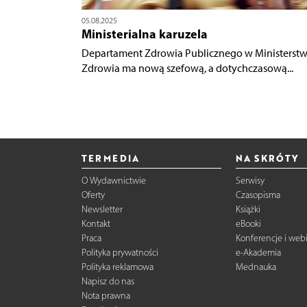
05.08.2025
Ministerialna karuzela
Departament Zdrowia Publicznego w Ministerstw
Zdrowia ma nową szefową, a dotychczasową...
TERMEDIA
NA SKRÓTY
O Wydawnictwie
Serwisy
Oferty
Czasopisma
Newsletter
Książki
Kontakt
eBooki
Praca
Konferencje i web
Polityka prywatności
e-Akademia
Polityka reklamowa
Mednauka
Napisz do nas
Nota prawna