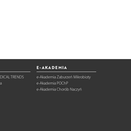
E-AKADEMIA
DICAL TRENDS
e-Akademia Zaburzeń Mikrobioty
a
e-Akademia POChP
e-Akademia Chorób Naczyń