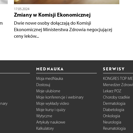
17.05.2024
Zmiany w Komisji Ekonomicznej
ym
Dwie nowe osoby dołączają do Komisji
Ekonomicznej Ministerstwa Zdrowia negocjującej
ceny leków...
MEDNAUKA
SERWISY
Moja medNauka
KONGRES TOP ME
Dostosuj
Menedżer Zdrowi
Moje ulubione
Lekarz POZ
Moje konferencje i webinary
Choroby rzadkie
inary
Moje wykłady video
Dermatologia
Moje kursy i quizy
Diabetologia
Wytyczne
Onkologia
Artykuły naukowe
Neurologia
Kalkulatory
Reumatologia