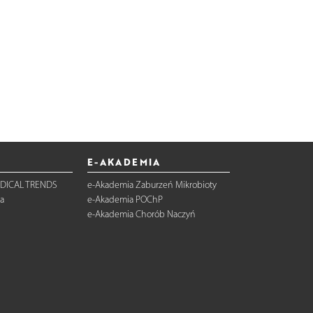
E-AKADEMIA
DICAL TRENDS
e-Akademia Zaburzeń Mikrobioty
a
e-Akademia POChP
e-Akademia Chorób Naczyń