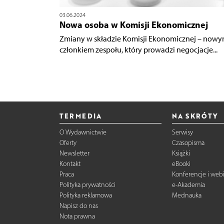
03.06.2024
Nowa osoba w Komisji Ekonomicznej
Zmiany w składzie Komisji Ekonomicznej – now
członkiem zespołu, który prowadzi negocjacje...
TERMEDIA
NA SKRÓTY
O Wydawnictwie
Serwisy
Oferty
Czasopisma
Newsletter
Książki
Kontakt
eBooki
Praca
Konferencje i web
Polityka prywatności
e-Akademia
Polityka reklamowa
Mednauka
Napisz do nas
Nota prawna