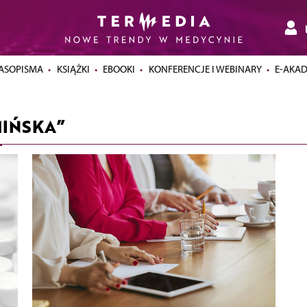
ASOPISMA
KSIĄŻKI
EBOOKI
KONFERENCJE I WEBINARY
E-AKA
MIŃSKA”