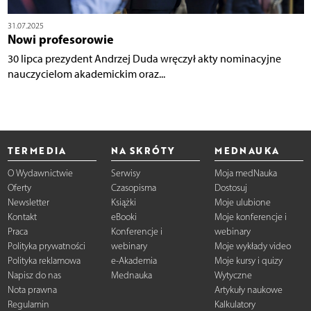
31.07.2025
Nowi profesorowie
30 lipca prezydent Andrzej Duda wręczył akty nominacyjne
nauczycielom akademickim oraz...
TERMEDIA
NA SKRÓTY
MEDNAUKA
O Wydawnictwie
Serwisy
Moja medNauka
Oferty
Czasopisma
Dostosuj
Newsletter
Książki
Moje ulubione
Kontakt
eBooki
Moje konferencje i
Praca
Konferencje i
webinary
Polityka prywatności
webinary
Moje wykłady video
Polityka reklamowa
e-Akademia
Moje kursy i quizy
Napisz do nas
Mednauka
Wytyczne
Nota prawna
Artykuły naukowe
Regulamin
Kalkulatory