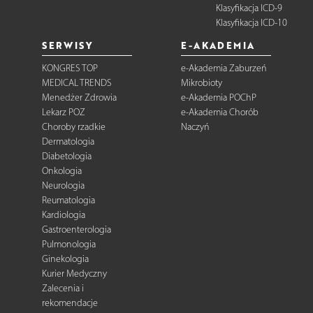
Klasyfikacja ICD-9
Klasyfikacja ICD-10
SERWISY
E-AKADEMIA
KONGRES TOP
e-Akademia Zaburzeń
MEDICAL TRENDS
Mikrobioty
Menedżer Zdrowia
e-Akademia POChP
Lekarz POZ
e-Akademia Chorób
Choroby rzadkie
Naczyń
Dermatologia
Diabetologia
Onkologia
Neurologia
Reumatologia
Kardiologia
Gastroenterologia
Pulmonologia
Ginekologia
Kurier Medyczny
Zalecenia i
rekomendacje