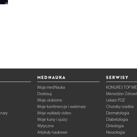
MEDNAUKA
SERWISY
Moja medNauka
KONGRES TOP ME
Dostosuj
Menedżer Zdrowi
Moje ulubione
Lekarz POZ
Moje konferencje i webinary
Choroby rzadkie
inary
Moje wykłady video
Dermatologia
Moje kursy i quizy
Diabetologia
Wytyczne
Onkologia
Artykuły naukowe
Neurologia