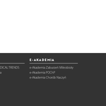
E-AKADEMIA
DICAL TRENDS
e-Akademia Zaburzeń Mikrobioty
a
e-Akademia POChP
e-Akademia Chorób Naczyń