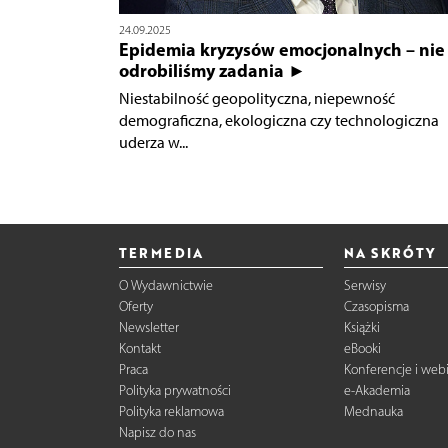
24.09.2025
Epidemia kryzysów emocjonalnych – nie
odrobiliśmy zadania ►
Niestabilność geopolityczna, niepewność
demograficzna, ekologiczna czy technologiczna
uderza w...
TERMEDIA
NA SKRÓTY
O Wydawnictwie
Serwisy
Oferty
Czasopisma
Newsletter
Książki
Kontakt
eBooki
Praca
Konferencje i web
Polityka prywatności
e-Akademia
Polityka reklamowa
Mednauka
Napisz do nas