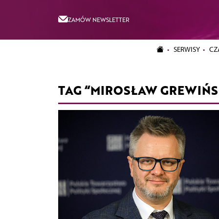
ZAMÓW NEWSLETTER
SERWISY
CZ
TAG “MIROSŁAW GREWIŃS