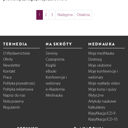
1
2
3
Następna
Ostatnia
TERMEDIA
NA SKRÓTY
MEDNAUKA
O Wydawnictwie
Serwisy
Moja medNauka
Oferty
Czasopisma
Dostosuj
Newsletter
Książki
Moje ulubione
Kontakt
eBooki
Moje konferencje i
Praca
Konferencje i
webinary
Polityka prywatności
webinary
Moje wykłady video
Polityka reklamowa
e-Akademia
Moje kursy i quizy
Napisz do nas
Mednauka
Wytyczne
Nota prawna
Artykuły naukowe
Regulamin
Kalkulatory
Klasyfikacja ICD-9
Klasyfikacja ICD-10