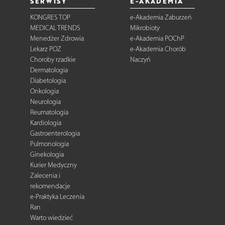
SERWISY
E-AKADEMIA
KONGRES TOP
e-Akademia Zaburzeń
MEDICAL TRENDS
Mikrobioty
Menedżer Zdrowia
e-Akademia POChP
Lekarz POZ
e-Akademia Chorób
Choroby rzadkie
Naczyń
Dermatologia
Diabetologia
Onkologia
Neurologia
Reumatologia
Kardiologia
Gastroenterologia
Pulmonologia
Ginekologia
Kurier Medyczny
Zalecenia i
rekomendacje
e-Praktyka Leczenia
Ran
Warto wiedzieć