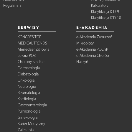
Regulamin
Kalkulatory
Klasyfikacja ICD-9
Klasyfikacja ICD-10
SERWISY
E-AKADEMIA
KONGRES TOP
e-Akademia Zaburzeń
MEDICAL TRENDS
Mikrobioty
Menedżer Zdrowia
e-Akademia POChP
Lekarz POZ
e-Akademia Chorób
Choroby rzadkie
Naczyń
Dermatologia
Diabetologia
Onkologia
Neurologia
Reumatologia
Kardiologia
Gastroenterologia
Pulmonologia
Ginekologia
Kurier Medyczny
Zalecenia i