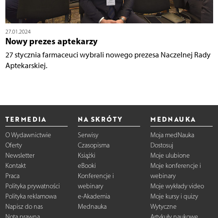
27.01.2024
Nowy prezes aptekarzy
27 stycznia farmaceuci wybrali nowego prezesa Naczelnej Rady
Aptekarskiej.
TERMEDIA
NA SKRÓTY
MEDNAUKA
O Wydawnictwie
Serwisy
Moja medNauka
Oferty
Czasopisma
Dostosuj
Newsletter
Książki
Moje ulubione
Kontakt
eBooki
Moje konferencje i
Praca
Konferencje i
webinary
Polityka prywatności
webinary
Moje wykłady video
Polityka reklamowa
e-Akademia
Moje kursy i quizy
Napisz do nas
Mednauka
Wytyczne
Nota prawna
Artykuły naukowe