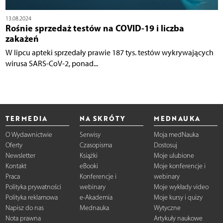
13.08.2024
Rośnie sprzedaż testów na COVID-19 i liczba
zakażeń
W lipcu apteki sprzedały prawie 187 tys. testów wykrywających
wirusa SARS-CoV-2, ponad...
TERMEDIA
NA SKRÓTY
MEDNAUKA
O Wydawnictwie
Serwisy
Moja medNauka
Oferty
Czasopisma
Dostosuj
Newsletter
Książki
Moje ulubione
Kontakt
eBooki
Moje konferencje i
Praca
Konferencje i
webinary
Polityka prywatności
webinary
Moje wykłady video
Polityka reklamowa
e-Akademia
Moje kursy i quizy
Napisz do nas
Mednauka
Wytyczne
Nota prawna
Artykuły naukowe