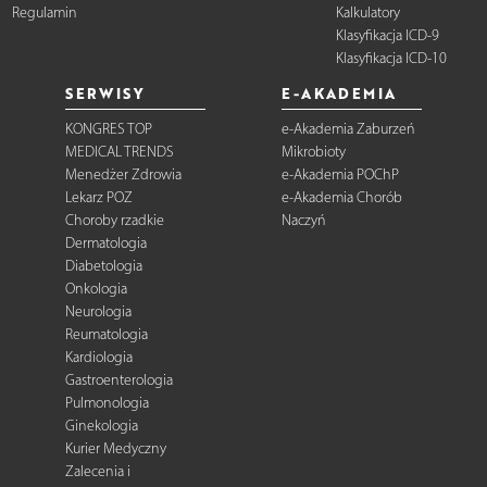
Regulamin
Kalkulatory
Klasyfikacja ICD-9
Klasyfikacja ICD-10
SERWISY
E-AKADEMIA
KONGRES TOP
e-Akademia Zaburzeń
MEDICAL TRENDS
Mikrobioty
Menedżer Zdrowia
e-Akademia POChP
Lekarz POZ
e-Akademia Chorób
Choroby rzadkie
Naczyń
Dermatologia
Diabetologia
Onkologia
Neurologia
Reumatologia
Kardiologia
Gastroenterologia
Pulmonologia
Ginekologia
Kurier Medyczny
Zalecenia i