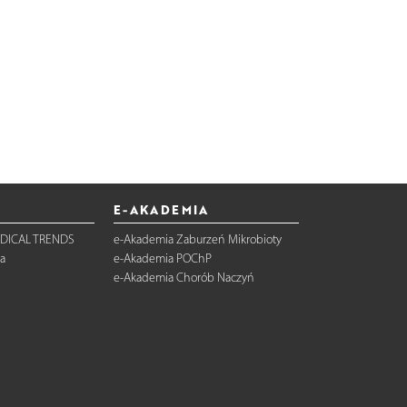
E-AKADEMIA
DICAL TRENDS
e-Akademia Zaburzeń Mikrobioty
a
e-Akademia POChP
e-Akademia Chorób Naczyń