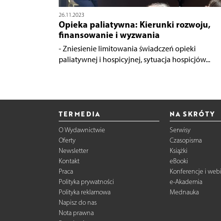
26.11.2023
Opieka paliatywna: Kierunki rozwoju,
finansowanie i wyzwania
- Zniesienie limitowania świadczeń opieki
paliatywnej i hospicyjnej, sytuacja hospicjów...
TERMEDIA
NA SKRÓTY
O Wydawnictwie
Serwisy
Oferty
Czasopisma
Newsletter
Książki
Kontakt
eBooki
Praca
Konferencje i web
Polityka prywatności
e-Akademia
Polityka reklamowa
Mednauka
Napisz do nas
Nota prawna