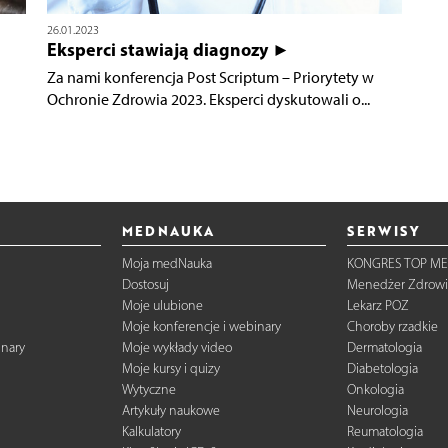
26.01.2023
Eksperci stawiają diagnozy ►
Za nami konferencja Post Scriptum – Priorytety w
Ochronie Zdrowia 2023. Eksperci dyskutowali o...
MEDNAUKA
SERWISY
Moja medNauka
KONGRES TOP ME
Dostosuj
Menedżer Zdrowi
Moje ulubione
Lekarz POZ
Moje konferencje i webinary
Choroby rzadkie
inary
Moje wykłady video
Dermatologia
Moje kursy i quizy
Diabetologia
Wytyczne
Onkologia
Artykuły naukowe
Neurologia
Kalkulatory
Reumatologia