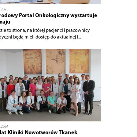
2.2025
rodowy Portal Onkologiczny wystartuje
maju
zie to strona, na której pacjenci i pracownicy
yczni będą mieli dostęp do aktualnej i...
1.2024
 lat Kliniki Nowotworów Tkanek