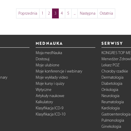
Poprzednia
1
2
3
4
5
...
Następna
Ostatnia
MEDNAUKA
SERWISY
Moja medNauka
KONGRES TOP ME
Dostosuj
Menedżer Zdrowi
Moje ulubione
Lekarz POZ
Moje konferencje i webinary
Choroby rzadkie
inary
Moje wykłady video
Dermatologia
Moje kursy i quizy
Diabetologia
Wytyczne
Onkologia
Artykuły naukowe
Neurologia
Kalkulatory
Reumatologia
Klasyfikacja ICD-9
Kardiologia
Klasyfikacja ICD-10
Gastroenterologia
Pulmonologia
Ginekologia