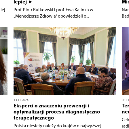
lepiej ►
Mię
iej-
Prof. Piotr Rutkowski i prof. Ewa Kalinka w
Nar
„Menedżerze Zdrowia” opowiedzieli o...
Bad
13.11.2024
06.1
Eksperci o znaczeniu prewencji i
Te
optymalizacji procesu diagnostyczno-
ne
terapeutycznego
Cel
Polska niestety należy do krajów o najwyższej
rad