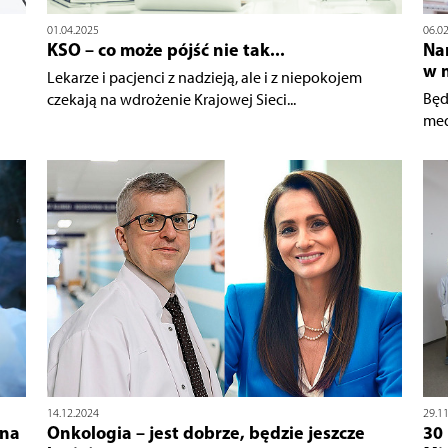
01.04.2025
06.0
KSO – co może pójść nie tak...
Na
w 
Lekarze i pacjenci z nadzieją, ale i z niepokojem
Będ
czekają na wdrożenie Krajowej Sieci...
med
14.12.2024
29.1
 na
Onkologia – jest dobrze, będzie jeszcze
30