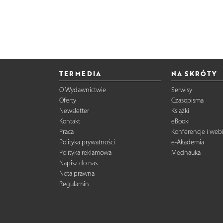
TERMEDIA
NA SKRÓTY
O Wydawnictwie
Serwisy
Oferty
Czasopisma
Newsletter
Książki
Kontakt
eBooki
Praca
Konferencje i web
Polityka prywatności
e-Akademia
Polityka reklamowa
Mednauka
Napisz do nas
Nota prawna
Regulamin