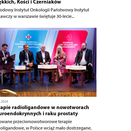
kkich, Kości i Czerniaków
odowy Instytut Onkologii Państwowy Instytut
awczy w warszawie świętuje 30-lecie...
1.2024
rapie radioligandowe w nowotworach
uroendokrynnych i raku prostaty
owane przeciwnowotworowe terapie
ioligandowe, w Polsce wciąż mało dostrzegane,