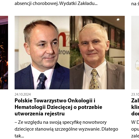
absencji chorobowej. Wydatki Zakładu...
na ś
24.10.2024
23.1
Polskie Towarzystwo Onkologii i
Za
Hematologii Dziecięcej o potrzebie
kl
utworzenia rejestru
do
– Ze względu na swoją specyfikę nowotwory
W D
dziecięce stanowią szczególne wyzwanie. Dlatego
opu
tak...
zale