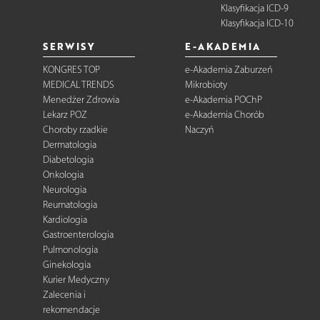
Klasyfikacja ICD-9
Klasyfikacja ICD-10
SERWISY
E-AKADEMIA
KONGRES TOP
e-Akademia Zaburzeń
MEDICAL TRENDS
Mikrobioty
Menedżer Zdrowia
e-Akademia POChP
Lekarz POZ
e-Akademia Chorób
Choroby rzadkie
Naczyń
Dermatologia
Diabetologia
Onkologia
Neurologia
Reumatologia
Kardiologia
Gastroenterologia
Pulmonologia
Ginekologia
Kurier Medyczny
Zalecenia i
rekomendacje