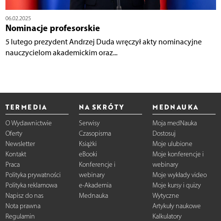
06.02.2025
Nominacje profesorskie
5 lutego prezydent Andrzej Duda wręczył akty nominacyjne
nauczycielom akademickim oraz...
TERMEDIA
NA SKRÓTY
MEDNAUKA
O Wydawnictwie
Serwisy
Moja medNauka
Oferty
Czasopisma
Dostosuj
Newsletter
Książki
Moje ulubione
Kontakt
eBooki
Moje konferencje i
Praca
Konferencje i
webinary
Polityka prywatności
webinary
Moje wykłady video
Polityka reklamowa
e-Akademia
Moje kursy i quizy
Napisz do nas
Mednauka
Wytyczne
Nota prawna
Artykuły naukowe
Regulamin
Kalkulatory