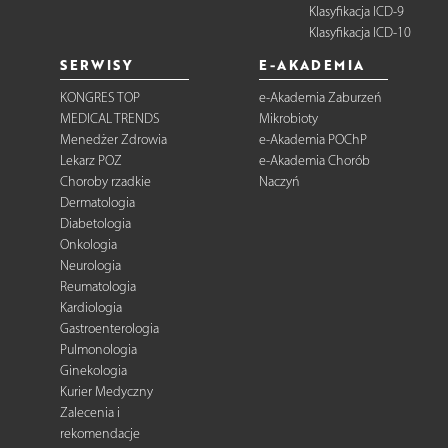
Klasyfikacja ICD-9
Klasyfikacja ICD-10
SERWISY
E-AKADEMIA
KONGRES TOP
e-Akademia Zaburzeń
MEDICAL TRENDS
Mikrobioty
Menedżer Zdrowia
e-Akademia POChP
Lekarz POZ
e-Akademia Chorób
Choroby rzadkie
Naczyń
Dermatologia
Diabetologia
Onkologia
Neurologia
Reumatologia
Kardiologia
Gastroenterologia
Pulmonologia
Ginekologia
Kurier Medyczny
Zalecenia i
rekomendacje