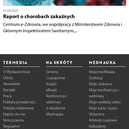
01.09.2025
Raport o chorobach zakaźnych
Centrum e-Zdrowia, we współpracy z Ministerstwem Zdrowia i
Głównym Inspektoratem Sanitarnym,...
TERMEDIA
NA SKRÓTY
MEDNAUKA
O Wydawnictwie
Serwisy
Moja medNauka
Oferty
Czasopisma
Dostosuj
Newsletter
Książki
Moje ulubione
Kontakt
eBooki
Moje konferencje i
Praca
Konferencje i
webinary
Polityka prywatności
webinary
Moje wykłady video
Polityka reklamowa
e-Akademia
Moje kursy i quizy
Napisz do nas
Mednauka
Wytyczne
Nota prawna
Artykuły naukowe
Regulamin
Kalkulatory