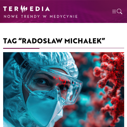
TAG “RADOSŁAW MICHAŁEK”