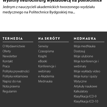
Wybitny neurochirurg wykładowcą na politechnice
Jednym z nauczycieli akademickich tworzonego wydziału
medycznego na Politechnice Bydgoskiej ma...
TERMEDIA
NA SKRÓTY
MEDNAUKA
O Wydawnictwie
Serwisy
Moja medNauka
Oferty
Czasopisma
Dostosuj
Newsletter
Książki
Moje ulubione
Kontakt
eBooki
Moje konferencje i
Praca
Konferencje i
webinary
Polityka prywatności
webinary
Moje wykłady video
Polityka reklamowa
e-Akademia
Moje kursy i quizy
Napisz do nas
Mednauka
Wytyczne
Nota prawna
Artykuły naukowe
Regulamin
Kalkulatory
Klasyfikacja ICD-9
Klasyfikacja ICD-10