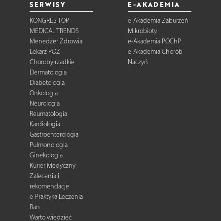
SERWISY
E-AKADEMIA
KONGRES TOP
e-Akademia Zaburzeń
MEDICAL TRENDS
Mikrobioty
Menedżer Zdrowia
e-Akademia POChP
Lekarz POZ
e-Akademia Chorób
Choroby rzadkie
Naczyń
Dermatologia
Diabetologia
Onkologia
Neurologia
Reumatologia
Kardiologia
Gastroenterologia
Pulmonologia
Ginekologia
Kurier Medyczny
Zalecenia i
rekomendacje
e-Praktyka Leczenia
Ran
Warto wiedzieć