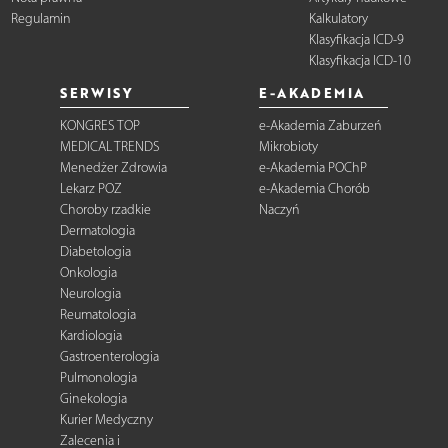
Regulamin
Kalkulatory
Klasyfikacja ICD-9
Klasyfikacja ICD-10
SERWISY
E-AKADEMIA
KONGRES TOP
e-Akademia Zaburzeń
MEDICAL TRENDS
Mikrobioty
Menedżer Zdrowia
e-Akademia POChP
Lekarz POZ
e-Akademia Chorób
Choroby rzadkie
Naczyń
Dermatologia
Diabetologia
Onkologia
Neurologia
Reumatologia
Kardiologia
Gastroenterologia
Pulmonologia
Ginekologia
Kurier Medyczny
Zalecenia i