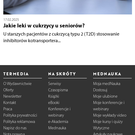
17.02.2025
Jakie leki w cukrzycy u seniorów?
U starszych pacjentów z cukrzycą typu 2 (T2D) stosowanie
inhibitorów kotransportera...
TERMEDIA
NA SKRÓTY
MEDNAUKA
O Wydawnictwie
Serwisy
Moja medNauka
Oferty
Czasopisma
Dostosuj
Newsletter
Książki
Moje ulubione
Kontakt
eBooki
Moje konferencje i
Praca
Konferencje i
webinary
Polityka prywatności
webinary
Moje wykłady video
Polityka reklamowa
e-Akademia
Moje kursy i quizy
Napisz do nas
Mednauka
Wytyczne
Nota prawna
Artykuły naukowe