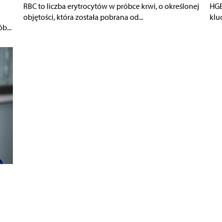
RBC to liczba erytrocytów w próbce krwi, o określonej
HGB
h
objętości, która została pobrana od...
klu
b...