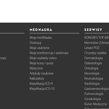
MEDNAUKA
SERWISY
Moja medNauka
KONGRES TOP ME
Dostosuj
Menedżer Zdrowi
Moje ulubione
Lekarz POZ
Moje konferencje i webinary
Choroby rzadkie
inary
Moje wykłady video
Dermatologia
Moje kursy i quizy
Diabetologia
Wytyczne
Onkologia
Artykuły naukowe
Neurologia
Kalkulatory
Reumatologia
Klasyfikacja ICD-9
Kardiologia
Klasyfikacja ICD-10
Gastroenterologia
Pulmonologia
Ginekologia
Kurier Medyczny