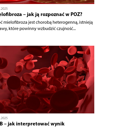
7.2025
lofibroza – jak ją rozpoznać w POZ?
ć mielofibroza jest chorobą heterogenną, istnieją
awy, które powinny wzbudzić czujność...
2.2025
B – jak interpretować wynik