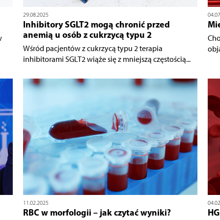
29.08.2025
04.0
Inhibitory SGLT2 mogą chronić przed
Mie
anemią u osób z cukrzycą typu 2
w
Cho
Wśród pacjentów z cukrzycą typu 2 terapia
obj
inhibitorami SGLT2 wiąże się z mniejszą częstością...
11.02.2025
04.0
RBC w morfologii – jak czytać wyniki?
HG