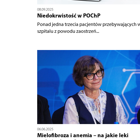
08.09.2025
Niedokrwistość w POChP
Ponad jedna trzecia pacjentów przebywających 
szpitalu z powodu zaostrzeń...
06.06.2025
Mielofibroza i anemia – na jakie leki