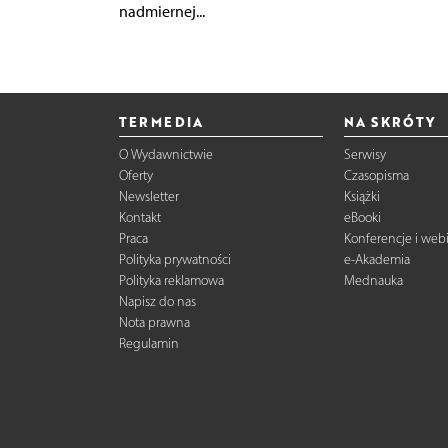
nadmiernej...
TERMEDIA
NA SKRÓTY
O Wydawnictwie
Serwisy
Oferty
Czasopisma
Newsletter
Książki
Kontakt
eBooki
Praca
Konferencje i web
Polityka prywatności
e-Akademia
Polityka reklamowa
Mednauka
Napisz do nas
Nota prawna
Regulamin