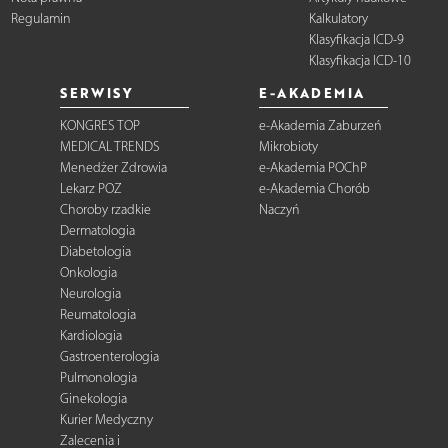
Regulamin
Kalkulatory
Klasyfikacja ICD-9
Klasyfikacja ICD-10
SERWISY
E-AKADEMIA
KONGRES TOP
e-Akademia Zaburzeń
MEDICAL TRENDS
Mikrobioty
Menedżer Zdrowia
e-Akademia POChP
Lekarz POZ
e-Akademia Chorób
Choroby rzadkie
Naczyń
Dermatologia
Diabetologia
Onkologia
Neurologia
Reumatologia
Kardiologia
Gastroenterologia
Pulmonologia
Ginekologia
Kurier Medyczny
Zalecenia i