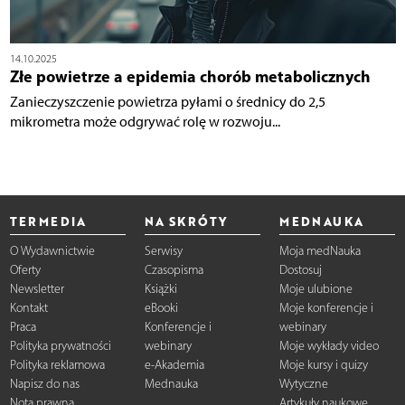
14.10.2025
Złe powietrze a epidemia chorób metabolicznych
Zanieczyszczenie powietrza pyłami o średnicy do 2,5
mikrometra może odgrywać rolę w rozwoju...
TERMEDIA
NA SKRÓTY
MEDNAUKA
O Wydawnictwie
Serwisy
Moja medNauka
Oferty
Czasopisma
Dostosuj
Newsletter
Książki
Moje ulubione
Kontakt
eBooki
Moje konferencje i
Praca
Konferencje i
webinary
Polityka prywatności
webinary
Moje wykłady video
Polityka reklamowa
e-Akademia
Moje kursy i quizy
Napisz do nas
Mednauka
Wytyczne
Nota prawna
Artykuły naukowe