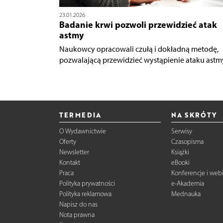
23.01.2026
Badanie krwi pozwoli przewidzieć atak
astmy
Naukowcy opracowali czułą i dokładną metodę,
pozwalającą przewidzieć wystąpienie ataku astmy.
TERMEDIA
NA SKRÓTY
O Wydawnictwie
Serwisy
Oferty
Czasopisma
Newsletter
Książki
Kontakt
eBooki
Praca
Konferencje i web
Polityka prywatności
e-Akademia
Polityka reklamowa
Mednauka
Napisz do nas
Nota prawna