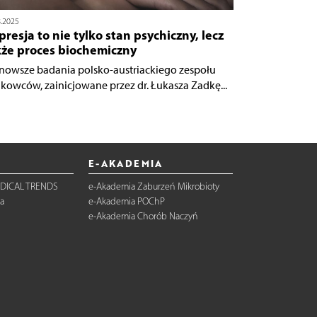
8.2025
resja to nie tylko stan psychiczny, lecz
kże proces biochemiczny
nowsze badania polsko-austriackiego zespołu
kowców, zainicjowane przez dr. Łukasza Zadkę...
E-AKADEMIA
DICAL TRENDS
e-Akademia Zaburzeń Mikrobioty
a
e-Akademia POChP
e-Akademia Chorób Naczyń