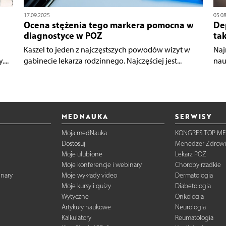
17.09.2025
05.0
Ocena stężenia tego markera pomocna w
Dep
diagnostyce w POZ
ta
Kaszel to jeden z najczęstszych powodów wizyt w
Naj
...
gabinecie lekarza rodzinnego. Najczęściej jest...
nau
MEDNAUKA
SERWISY
Moja medNauka
KONGRES TOP ME
Dostosuj
Menedżer Zdrowi
Moje ulubione
Lekarz POZ
Moje konferencje i webinary
Choroby rzadkie
inary
Moje wykłady video
Dermatologia
Moje kursy i quizy
Diabetologia
Wytyczne
Onkologia
Artykuły naukowe
Neurologia
Kalkulatory
Reumatologia