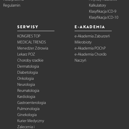
Regulamin
Kalkulatory
Klasyfikacja ICD-9
Klasyfikacja ICD-10
SERWISY
E-AKADEMIA
KONGRES TOP
e-Akademia Zaburzeń
MEDICAL TRENDS
Mikrobioty
Menedżer Zdrowia
e-Akademia POChP
Lekarz POZ
e-Akademia Chorób
Choroby rzadkie
Naczyń
Dermatologia
Diabetologia
Onkologia
Neurologia
Reumatologia
Kardiologia
Gastroenterologia
Pulmonologia
Ginekologia
Kurier Medyczny
Zalecenia i