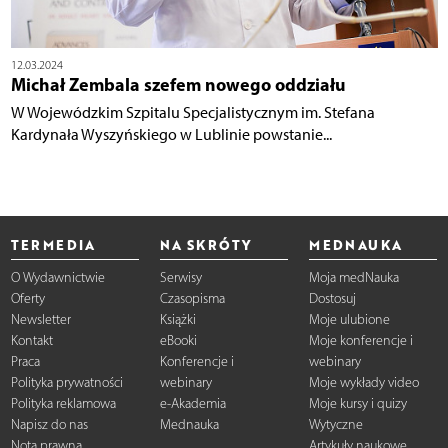
12.03.2024
Michał Zembala szefem nowego oddziału
W Wojewódzkim Szpitalu Specjalistycznym im. Stefana
Kardynała Wyszyńskiego w Lublinie powstanie...
TERMEDIA
NA SKRÓTY
MEDNAUKA
O Wydawnictwie
Serwisy
Moja medNauka
Oferty
Czasopisma
Dostosuj
Newsletter
Książki
Moje ulubione
Kontakt
eBooki
Moje konferencje i
Praca
Konferencje i
webinary
Polityka prywatności
webinary
Moje wykłady video
Polityka reklamowa
e-Akademia
Moje kursy i quizy
Napisz do nas
Mednauka
Wytyczne
Nota prawna
Artykuły naukowe