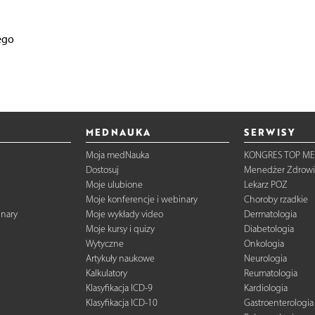
ego
MEDNAUKA
SERWISY
Moja medNauka
KONGRES TOP ME
Dostosuj
Menedżer Zdrowi
Moje ulubione
Lekarz POZ
Moje konferencje i webinary
Choroby rzadkie
inary
Moje wykłady video
Dermatologia
Moje kursy i quizy
Diabetologia
Wytyczne
Onkologia
Artykuły naukowe
Neurologia
Kalkulatory
Reumatologia
Klasyfikacja ICD-9
Kardiologia
Klasyfikacja ICD-10
Gastroenterologia