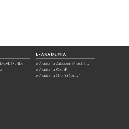
E-AKADEMIA
DICAL TRENDS
e-Akademia Zaburzeń Mikrobioty
a
e-Akademia POChP
e-Akademia Chorób Naczyń