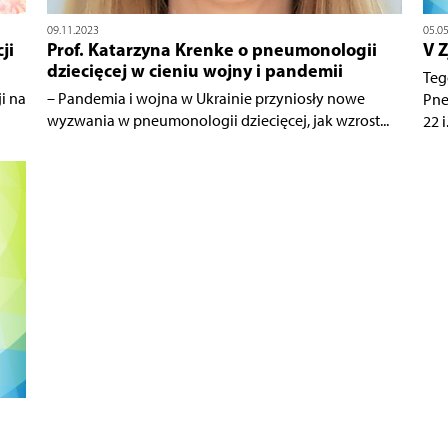
09.11.2023
05.0
ji
Prof. Katarzyna Krenke o pneumonologii
V 
dziecięcej w cieniu wojny i pandemii
Teg
i na
– Pandemia i wojna w Ukrainie przyniosły nowe
Pne
wyzwania w pneumonologii dziecięcej, jak wzrost...
22 i.