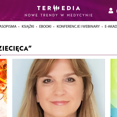
ASOPISMA
KSIĄŻKI
EBOOKI
KONFERENCJE I WEBINARY
E-AKA
IECIĘCA”