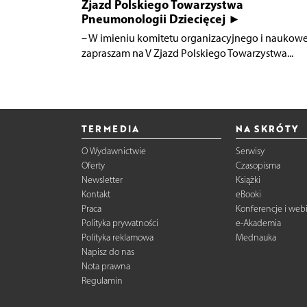
Zjazd Polskiego Towarzystwa
Pneumonologii Dziecięcej ►
– W imieniu komitetu organizacyjnego i naukow
zapraszam na V Zjazd Polskiego Towarzystwa...
TERMEDIA
NA SKRÓTY
O Wydawnictwie
Serwisy
Oferty
Czasopisma
Newsletter
Książki
Kontakt
eBooki
Praca
Konferencje i web
Polityka prywatności
e-Akademia
Polityka reklamowa
Mednauka
Napisz do nas
Nota prawna
Regulamin