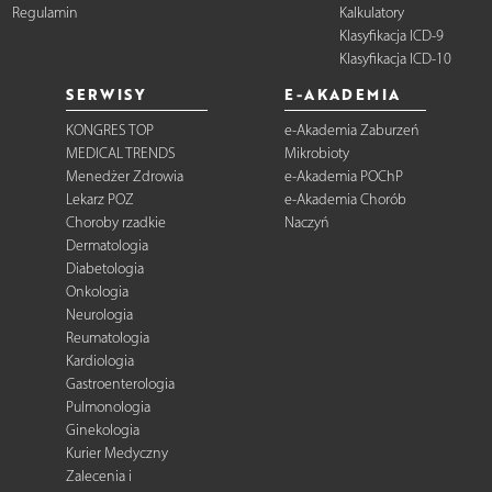
Regulamin
Kalkulatory
Klasyfikacja ICD-9
Klasyfikacja ICD-10
SERWISY
E-AKADEMIA
KONGRES TOP
e-Akademia Zaburzeń
MEDICAL TRENDS
Mikrobioty
Menedżer Zdrowia
e-Akademia POChP
Lekarz POZ
e-Akademia Chorób
Choroby rzadkie
Naczyń
Dermatologia
Diabetologia
Onkologia
Neurologia
Reumatologia
Kardiologia
Gastroenterologia
Pulmonologia
Ginekologia
Kurier Medyczny
Zalecenia i