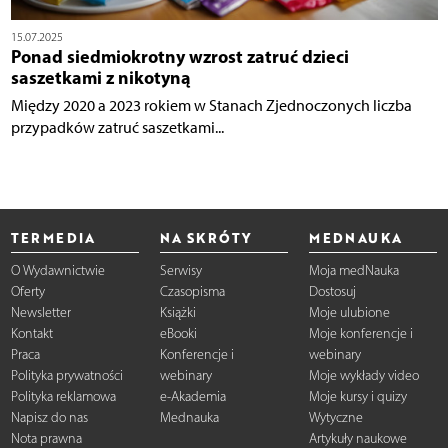
15.07.2025
Ponad siedmiokrotny wzrost zatruć dzieci
saszetkami z nikotyną
Między 2020 a 2023 rokiem w Stanach Zjednoczonych liczba
przypadków zatruć saszetkami...
TERMEDIA
NA SKRÓTY
MEDNAUKA
O Wydawnictwie
Serwisy
Moja medNauka
Oferty
Czasopisma
Dostosuj
Newsletter
Książki
Moje ulubione
Kontakt
eBooki
Moje konferencje i
Praca
Konferencje i
webinary
Polityka prywatności
webinary
Moje wykłady video
Polityka reklamowa
e-Akademia
Moje kursy i quizy
Napisz do nas
Mednauka
Wytyczne
Nota prawna
Artykuły naukowe