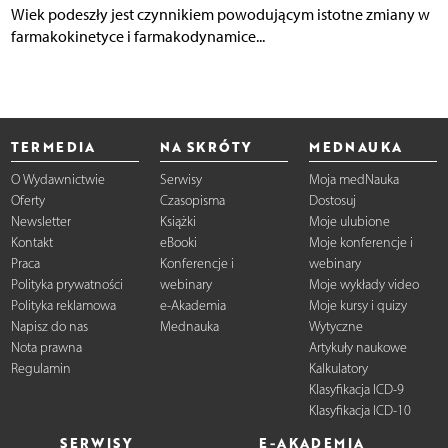
Wiek podeszły jest czynnikiem powodującym istotne zmiany w
farmakokinetyce i farmakodynamice...
TERMEDIA
NA SKRÓTY
MEDNAUKA
O Wydawnictwie
Serwisy
Moja medNauka
Oferty
Czasopisma
Dostosuj
Newsletter
Książki
Moje ulubione
Kontakt
eBooki
Moje konferencje i
Praca
Konferencje i
webinary
Polityka prywatności
webinary
Moje wykłady video
Polityka reklamowa
e-Akademia
Moje kursy i quizy
Napisz do nas
Mednauka
Wytyczne
Nota prawna
Artykuły naukowe
Regulamin
Kalkulatory
Klasyfikacja ICD-9
Klasyfikacja ICD-10
SERWISY
E-AKADEMIA