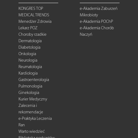
KONGRES TOP
e-Akademia Zaburzeń
MEDICAL TRENDS
Mikrobioty
Menedżer Zdrowia
e-Akademia POChP
Lekarz POZ
e-Akademia Chorób
Choroby rzadkie
Naczyń
Dermatologia
Diabetologia
Onkologia
Neurologia
Reumatologia
Kardiologia
Gastroenterologia
Pulmonologia
Ginekologia
Kurier Medyczny
Zalecenia i
rekomendacje
e-Praktyka Leczenia
Ran
Warto wiedzieć
Biblioteka podcastów