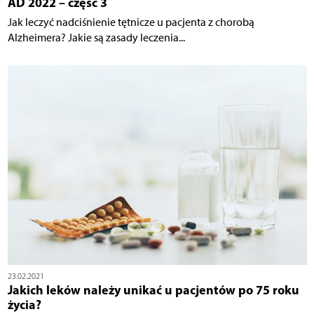
AD 2022 – część 3
Jak leczyć nadciśnienie tętnicze u pacjenta z chorobą
Alzheimera? Jakie są zasady leczenia...
23.02.2021
Jakich leków należy unikać u pacjentów po 75 roku
życia?