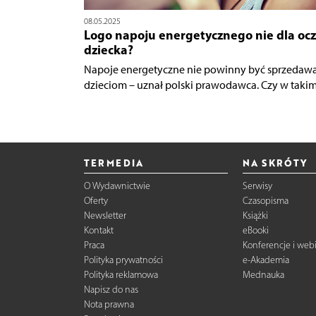
08.05.2025
Logo napoju energetycznego nie dla oc
dziecka?
Napoje energetyczne nie powinny być sprzedaw
dzieciom – uznał polski prawodawca. Czy w takim.
TERMEDIA
NA SKRÓTY
O Wydawnictwie
Serwisy
Oferty
Czasopisma
Newsletter
Książki
Kontakt
eBooki
Praca
Konferencje i web
Polityka prywatności
e-Akademia
Polityka reklamowa
Mednauka
Napisz do nas
Nota prawna