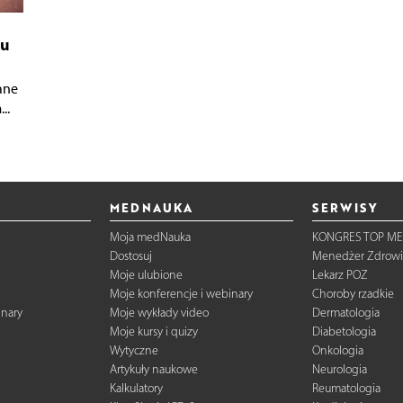
zu
ane
..
MEDNAUKA
SERWISY
Moja medNauka
KONGRES TOP ME
Dostosuj
Menedżer Zdrowi
Moje ulubione
Lekarz POZ
Moje konferencje i webinary
Choroby rzadkie
inary
Moje wykłady video
Dermatologia
Moje kursy i quizy
Diabetologia
Wytyczne
Onkologia
Artykuły naukowe
Neurologia
Kalkulatory
Reumatologia