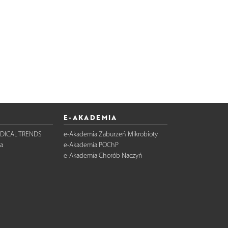
E-AKADEMIA
DICAL TRENDS
e-Akademia Zaburzeń Mikrobioty
a
e-Akademia POChP
e-Akademia Chorób Naczyń