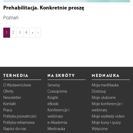
Prehabilitacja. Konkretnie proszę
Poznań
1
2
3
4
»
›
TERMEDIA
NA SKRÓTY
MEDNAUKA
O Wydawnictwie
Serwisy
Moja medNauka
Oferty
Czasopisma
Dostosuj
Newsletter
Książki
Moje ulubione
Kontakt
eBooki
Moje konferencje i
Praca
Konferencje i
webinary
Polityka prywatności
webinary
Moje wykłady video
Polityka reklamowa
e-Akademia
Moje kursy i quizy
Napisz do nas
Mednauka
Wytyczne