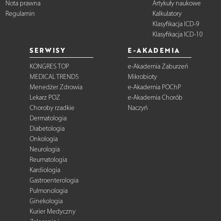
Nota prawna
Artykuły naukowe
Regulamin
Kalkulatory
Klasyfikacja ICD-9
Klasyfikacja ICD-10
SERWISY
E-AKADEMIA
KONGRES TOP
e-Akademia Zaburzeń
MEDICAL TRENDS
Mikrobioty
Menedżer Zdrowia
e-Akademia POChP
Lekarz POZ
e-Akademia Chorób
Choroby rzadkie
Naczyń
Dermatologia
Diabetologia
Onkologia
Neurologia
Reumatologia
Kardiologia
Gastroenterologia
Pulmonologia
Ginekologia
Kurier Medyczny