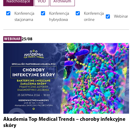
Nadchodzące
VOD
Archiwum
Konferencja
Konferencja
Konferencja
Webinar
stacjonarna
hybrydowa
online
25/08
WEBINAR
Akademia Top Medical Trends – choroby infekcyjne
skóry