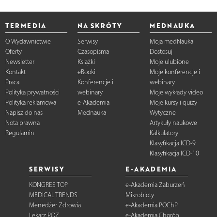
TERMEDIA
NA SKRÓTY
MEDNAUKA
O Wydawnictwie
Serwisy
Moja medNauka
Oferty
Czasopisma
Dostosuj
Newsletter
Książki
Moje ulubione
Kontakt
eBooki
Moje konferencje i
Praca
Konferencje i
webinary
Polityka prywatności
webinary
Moje wykłady video
Polityka reklamowa
e-Akademia
Moje kursy i quizy
Napisz do nas
Mednauka
Wytyczne
Nota prawna
Artykuły naukowe
Regulamin
Kalkulatory
Klasyfikacja ICD-9
Klasyfikacja ICD-10
SERWISY
E-AKADEMIA
KONGRES TOP
e-Akademia Zaburzeń
MEDICAL TRENDS
Mikrobioty
Menedżer Zdrowia
e-Akademia POChP
Lekarz POZ
e-Akademia Chorób