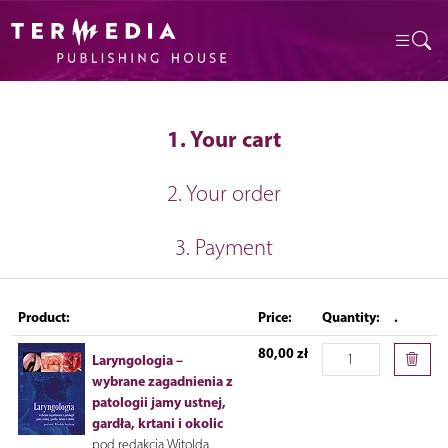
1. Your cart
2. Your order
3. Payment
Product:
Price:
Quantity:
.
80,00 zł
Laryngologia –
wybrane zagadnienia z
patologii jamy ustnej,
gardła, krtani i okolic
pod redakcją Witolda