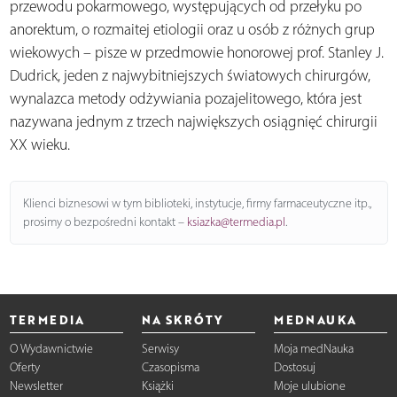
przewodu pokarmowego, występujących od przełyku po
anorektum, o rozmaitej etiologii oraz u osób z różnych grup
wiekowych – pisze w przedmowie honorowej prof. Stanley J.
Dudrick, jeden z najwybitniejszych światowych chirurgów,
wynalazca metody odżywiania pozajelitowego, która jest
nazywana jednym z trzech największych osiągnięć chirurgii
XX wieku.
Klienci biznesowi w tym biblioteki, instytucje, firmy farmaceutyczne itp.,
prosimy o bezpośredni kontakt –
ksiazka@termedia.pl
.
TERMEDIA
NA SKRÓTY
MEDNAUKA
O Wydawnictwie
Serwisy
Moja medNauka
Oferty
Czasopisma
Dostosuj
Newsletter
Książki
Moje ulubione