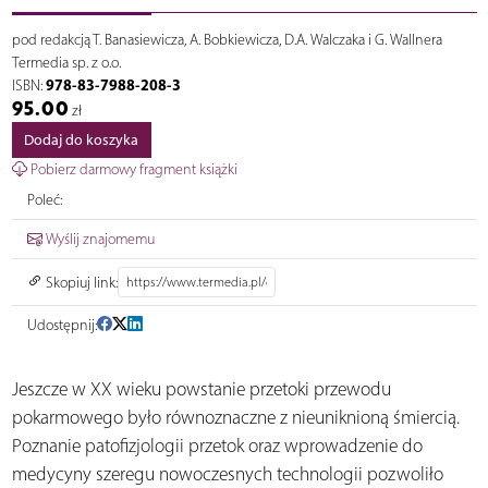
pod redakcją T. Banasiewicza, A. Bobkiewicza, D.A. Walczaka i G. Wallnera
Termedia sp. z o.o.
978-83-7988-208-3
ISBN:
95.00
zł
Dodaj do koszyka
Pobierz darmowy fragment książki
Poleć:
Wyślij znajomemu
Skopiuj link:
Udostępnij:
Jeszcze w XX wieku powstanie przetoki przewodu
pokarmowego było równoznaczne z nieuniknioną śmiercią.
Poznanie patofizjologii przetok oraz wprowadzenie do
medycyny szeregu nowoczesnych technologii pozwoliło