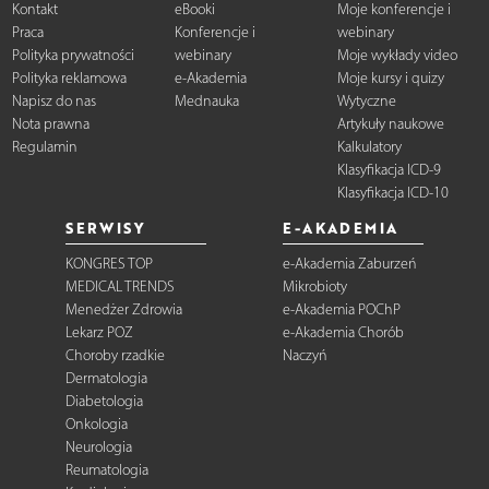
Kontakt
eBooki
Moje konferencje i
Praca
Konferencje i
webinary
Polityka prywatności
webinary
Moje wykłady video
Polityka reklamowa
e-Akademia
Moje kursy i quizy
Napisz do nas
Mednauka
Wytyczne
Nota prawna
Artykuły naukowe
Regulamin
Kalkulatory
Klasyfikacja ICD-9
Klasyfikacja ICD-10
SERWISY
E-AKADEMIA
KONGRES TOP
e-Akademia Zaburzeń
MEDICAL TRENDS
Mikrobioty
Menedżer Zdrowia
e-Akademia POChP
Lekarz POZ
e-Akademia Chorób
Choroby rzadkie
Naczyń
Dermatologia
Diabetologia
Onkologia
Neurologia
Reumatologia