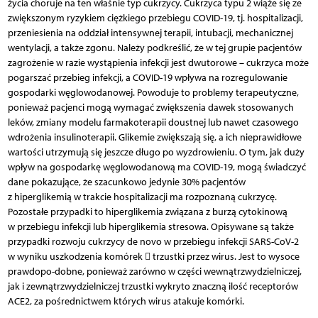
życia choruje na ten właśnie typ cukrzycy. Cukrzyca typu 2 wiąże się ze
zwiększonym ryzykiem ciężkiego przebiegu COVID-19, tj. hospitalizacji,
przeniesienia na oddział intensywnej terapii, intubacji, mechanicznej
wentylacji, a także zgonu. Należy podkreślić, że w tej grupie pacjentów
zagrożenie w razie wystąpienia infekcji jest dwutorowe – cukrzyca może
pogarszać przebieg infekcji, a COVID-19 wpływa na rozregulowanie
gospodarki węglowodanowej. Powoduje to problemy terapeutyczne,
ponieważ pacjenci mogą wymagać zwiększenia dawek stosowanych
leków, zmiany modelu farmakoterapii doustnej lub nawet czasowego
wdrożenia insulinoterapii. Glikemie zwiększają się, a ich nieprawidłowe
wartości utrzymują się jeszcze długo po wyzdrowieniu. O tym, jak duży
wpływ na gospodarkę węglowodanową ma COVID-19, mogą świadczyć
dane pokazujące, że szacunkowo jedynie 30% pacjentów
z hiperglikemią w trakcie hospitalizacji ma rozpoznaną cukrzycę.
Pozostałe przypadki to hiperglikemia związana z burzą cytokinową
w przebiegu infekcji lub hiperglikemia stresowa. Opisywane są także
przypadki rozwoju cukrzycy de novo w przebiegu infekcji SARS-CoV-2
w wyniku uszkodzenia komórek  trzustki przez wirus. Jest to wysoce
prawdopo-dobne, ponieważ zarówno w części wewnątrz­wydzielniczej,
jak i zewnątrzwydzielniczej trzustki wykryto znaczną ilość receptorów
ACE2, za pośrednictwem których wirus atakuje komórki.