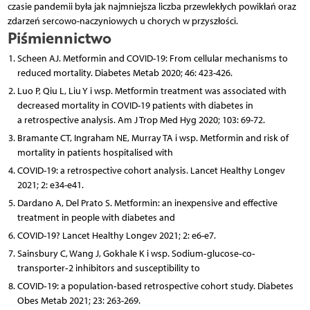
czasie pandemii była jak najmniejsza liczba przewlekłych powikłań oraz
zdarzeń sercowo-naczyniowych u chorych w przyszłości.
Piśmiennictwo
Scheen AJ. Metformin and COVID-19: From cellular mechanisms to
reduced mortality. Diabetes Metab 2020; 46: 423-426.
Luo P, Qiu L, Liu Y i wsp. Metformin treatment was associated with
decreased mortality in COVID-19 patients with diabetes in
a retrospective analysis. Am J Trop Med Hyg 2020; 103: 69-72.
Bramante CT, Ingraham NE, Murray TA i wsp. Metformin and risk of
mortality in patients hospitalised with
COVID-19: a retrospective cohort analysis. Lancet Healthy Longev
2021; 2: e34-e41.
Dardano A, Del Prato S. Metformin: an inexpensive and effective
treatment in people with diabetes and
COVID-19? Lancet Healthy Longev 2021; 2: e6-e7.
Sainsbury C, Wang J, Gokhale K i wsp. Sodium‐glucose‐co‐
transporter‐2 inhibitors and susceptibility to
COVID‐19: a population‐based retrospective cohort study. Diabetes
Obes Metab 2021; 23: 263-269.