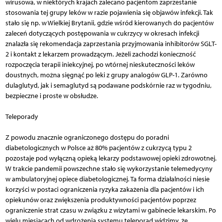
wirusowa, w niektórych krajach zalecano pacjentom zaprzestanie
stosowania tej grupy leków w razie pojawienia się objawów infekcji. Tak
stało się np. w Wielkiej Brytanii, gdzie wśród kierowanych do pacjentów
zaleceń dotyczących postępowania w cukrzycy w okresach infekcji
znalazła się rekomendacja zaprzestania przyjmowania inhibitorów SGLT-
2 i kontakt z lekarzem prowadzącym. Jeżeli zachodzi konieczność
rozpoczęcia terapii iniekcyjnej, po wtórnej nieskuteczności leków
doustnych, można sięgnąć po leki z grupy analogów GLP-1. Zarówno
dulaglutyd, jak i semaglutyd są podawane podskórnie raz w tygodniu,
bezpieczne i proste w obsłudze.
Teleporady
Z powodu znacznie ograniczonego dostępu do poradni
diabetologicznych w Polsce aż 80% pacjentów z cukrzycą typu 2
pozostaje pod wyłączną opieką lekarzy podstawowej opieki zdrowotnej.
W trakcie pandemii powszechne stało się wykorzystanie telemedycyny
w ambulatoryjnej opiece diabetologicznej. Ta forma działalności niesie
korzyści w postaci ograniczenia ryzyka zakażenia dla pacjentów i ich
opiekunów oraz zwiększenia produktywności pacjentów poprzez
ograniczenie strat czasu w związku z wizytami w gabinecie lekarskim. Po
wielu miesiącach od wdrożenia systemu teleporad widzimy, że