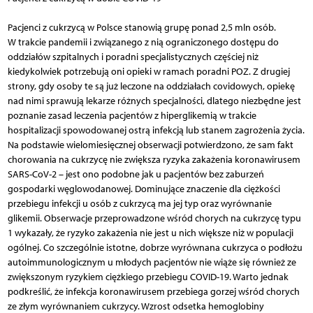
Pacjenci z cukrzycą w Polsce stanowią grupę ponad 2,5 mln osób.
W trakcie pandemii i związanego z nią ograniczonego dostępu do
oddziałów szpitalnych i poradni specjalistycznych częściej niż
kiedykolwiek potrzebują oni opieki w ramach poradni POZ. Z drugiej
strony, gdy osoby te są już leczone na oddziałach covidowych, opiekę
nad nimi sprawują lekarze różnych specjalności, dlatego niezbędne jest
poznanie zasad leczenia pacjentów z hiperglikemią w trakcie
hospitalizacji spowodowanej ostrą infekcją lub stanem zagrożenia życia.
Na podstawie wielomiesięcznej obserwacji potwierdzono, że sam fakt
chorowania na cukrzycę nie zwiększa ryzyka zakażenia koronawirusem
SARS-CoV-2 – jest ono podobne jak u pacjentów bez zaburzeń
gospodarki węglowodanowej. Dominujące znaczenie dla ciężkości
przebiegu infekcji u osób z cukrzycą ma jej typ oraz wyrównanie
glikemii. Obserwacje przeprowadzone wśród chorych na cukrzycę typu
1 wykazały, że ryzyko zakażenia nie jest u nich większe niż w populacji
ogólnej. Co szczególnie istotne, dobrze wyrównana cukrzyca o podłożu
autoimmunologicznym u młodych pacjentów nie wiąże się również ze
zwiększonym ryzykiem ciężkiego przebiegu COVID-19. Warto jednak
podkreś­lić, że infekcja koronawirusem przebiega gorzej wśród chorych
ze złym wyrównaniem cukrzycy. Wzrost odsetka hemoglobiny