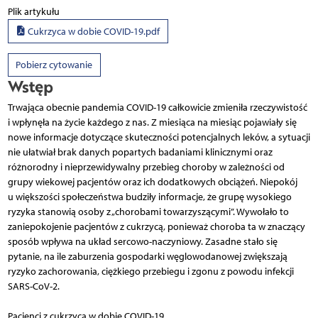
Plik artykułu
Cukrzyca w dobie COVID-19.pdf
Pobierz cytowanie
Wstęp
Trwająca obecnie pandemia COVID-19 całkowicie zmieniła rzeczywistość
i wpłynęła na życie każdego z nas. Z miesiąca na miesiąc pojawiały się
nowe informacje dotyczące skuteczności potencjalnych leków, a sytuacji
nie ułatwiał brak danych popartych badaniami klinicznymi oraz
różnorodny i nieprzewidywalny przebieg choroby w zależności od
grupy wiekowej pacjentów oraz ich dodatkowych obciążeń. Niepokój
u większości społeczeństwa budziły informacje, że grupę wysokiego
ryzyka stanowią osoby z „chorobami towarzyszącymi”. Wywołało to
zaniepokojenie pacjentów z cukrzycą, ponieważ choroba ta w znaczący
sposób wpływa na układ sercowo-naczyniowy. Zasadne stało się
pytanie, na ile zaburzenia gospodarki węglowodanowej zwiększają
ryzyko zachorowania, ciężkiego przebiegu i zgonu z powodu infekcji
SARS-CoV-2.
Pacjenci z cukrzycą w dobie COVID-19