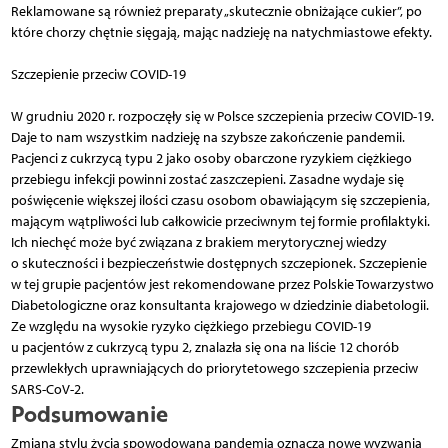
Reklamowane są również preparaty „skutecznie obniżające cukier”, po
które chorzy chętnie sięgają, mając nadzieję na natychmiastowe efekty.
Szczepienie przeciw COVID-19
W grudniu 2020 r. rozpoczęły się w Polsce szczepienia przeciw COVID-19.
Daje to nam wszystkim nadzieję na szybsze zakończenie pandemii.
Pacjenci z cukrzycą typu 2 jako osoby obarczone ryzykiem ciężkiego
przebiegu infekcji powinni zostać zaszczepieni. Zasadne wydaje się
poświęcenie większej ilości czasu osobom obawiającym się szczepienia,
mającym wątpliwości lub całkowicie przeciwnym tej formie profilaktyki.
Ich niechęć może być związana z brakiem merytorycznej wiedzy
o skuteczności i bezpieczeństwie dostępnych szczepionek. Szczepienie
w tej grupie pacjentów jest rekomendowane przez Polskie Towarzystwo
Diabetologiczne oraz konsultanta krajowego w dziedzinie diabetologii.
Ze względu na wysokie ryzyko ciężkiego przebiegu COVID-19
u pacjentów z cukrzycą typu 2, znalazła się ona na liście 12 chorób
przewlekłych uprawniających do priorytetowego szczepienia przeciw
SARS-CoV-2.
Podsumowanie
Zmiana stylu życia spowodowana pandemią oznacza nowe wyzwania