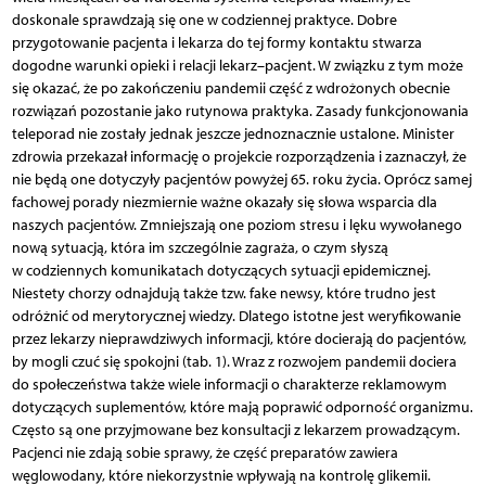
doskonale sprawdzają się one w codziennej praktyce. Dobre
przygotowanie pacjenta i lekarza do tej formy kontaktu stwarza
dogodne warunki opieki i relacji lekarz–pacjent. W związku z tym może
się okazać, że po zakończeniu pandemii część z wdrożonych obecnie
rozwiązań pozostanie jako rutynowa praktyka. Zasady funkcjonowania
teleporad nie zostały jednak jeszcze jednoznacznie ustalone. Minister
zdrowia przekazał informację o projekcie rozporządzenia i zaznaczył, że
nie będą one dotyczyły pacjentów powyżej 65. roku życia. Oprócz samej
fachowej porady niezmiernie ważne okazały się słowa wsparcia dla
naszych pacjentów. Zmniejszają one poziom stresu i lęku wywołanego
nową sytuacją, która im szczególnie zagraża, o czym słyszą
w codziennych komunikatach dotyczących sytuacji epidemicznej.
Niestety chorzy odnajdują także tzw. fake newsy, które trudno jest
odróżnić od merytorycznej wiedzy. Dlatego istotne jest weryfikowanie
przez lekarzy nieprawdziwych informacji, które docierają do pacjentów,
by mogli czuć się spokojni (tab. 1). Wraz z rozwojem pandemii dociera
do społeczeństwa także wiele informacji o charakterze reklamowym
dotyczących suplementów, które mają poprawić odporność organizmu.
Często są one przyjmowane bez konsultacji z lekarzem prowadzącym.
Pacjenci nie zdają sobie sprawy, że część preparatów zawiera
węglowodany, które niekorzystnie wpływają na kontrolę glikemii.