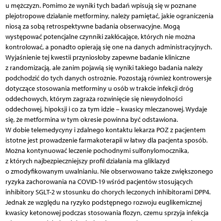
u mężczyzn. Pomimo że wyniki tych badań wpisują się w poznane
plejotropowe działanie metforminy, należy pamiętać, jakie ograniczenia
niosą za sobą retrospektywne badania obserwacyjne. Mogą
występować potencjalne czynniki zakłócające, których nie można
kontrolować, a ponadto opierają się one na danych administracyjnych.
Wyjaśnienie tej kwestii przyniosłoby zapewne badanie kliniczne
z randomizacją, ale zanim pojawią się wyniki takiego badania należy
podchodzić do tych danych ostrożnie. Pozostają również kontrowersje
dotyczące stosowania metforminy u osób w trakcie infekcji dróg
oddechowych, którym zagraża rozwinięcie się niewydolności
oddechowej, hipoksji i co za tym idzie – kwasicy mleczanowej. Wydaje
się, że metformina w tym okresie powinna być odstawiona.
W dobie telemedycyny i zdalnego kontaktu lekarza POZ z pacjentem
istotne jest prowadzenie farmakoterapii w łatwy dla pacjenta sposób.
Można kontynuować leczenie pochodnymi sulfonylomocznika,
z których najbezpieczniejszy profil działania ma gliklazyd
o zmodyfikowanym uwalnianiu. Nie obserwowano także zwiększonego
ryzyka zachorowania na COVID-19 wśród pacjentów stosujących
inhibitory SGLT-2 w stosunku do chorych leczonych inhibitorami DPP4.
Jednak ze względu na ryzyko podstępnego rozwoju euglikemicznej
kwasicy ketonowej podczas stosowania flozyn, czemu sprzyja infekcja