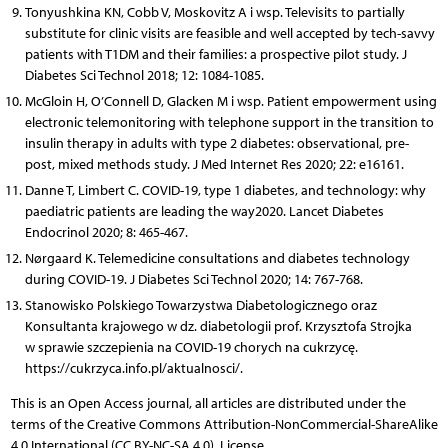
Tonyushkina KN, Cobb V, Moskovitz A i wsp. Televisits to partially
substitute for clinic visits are feasible and well accepted by tech-savvy
patients with T1DM and their families: a prospective pilot study. J
Diabetes Sci Technol 2018; 12: 1084-1085.
McGloin H, O’Connell D, Glacken M i wsp. Patient empowerment using
electronic telemonitoring with telephone support in the transition to
insulin therapy in adults with type 2 diabetes: observational, pre-
post, mixed methods study. J Med Internet Res 2020; 22: e16161.
Danne T, Limbert C. COVID-19, type 1 diabetes, and technology: why
paediatric patients are leading the way2020. Lancet Diabetes
Endocrinol 2020; 8: 465-467.
Nørgaard K. Telemedicine consultations and diabetes technology
during COVID-19. J Diabetes Sci Technol 2020; 14: 767-768.
Stanowisko Polskiego Towarzystwa Diabetologicznego oraz
Konsultanta krajowego w dz. diabetologii prof. Krzysztofa Strojka
w sprawie szczepienia na COVID-19 chorych na cukrzycę.
https://cukrzyca.info.pl/aktualnosci/.
This is an Open Access journal, all articles are distributed under the
terms of the Creative Commons Attribution-NonCommercial-ShareAlike
4.0 International (CC BY-NC-SA 4.0). License