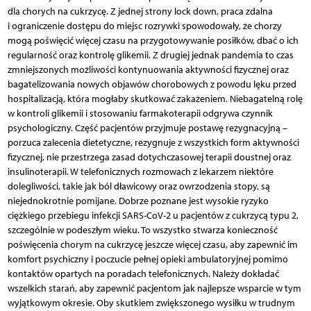
dla chorych na cukrzycę. Z jednej strony lock down, praca zdalna
i ograniczenie dostępu do miejsc rozrywki spowodowały, że chorzy
mogą poświęcić więcej czasu na przygotowywanie posiłków, dbać o ich
regularność oraz kontrolę glikemii. Z drugiej jednak pandemia to czas
zmniejszonych możliwości kontynuowania aktywności fizycznej oraz
bagatelizowania nowych objawów chorobowych z powodu lęku przed
hospitalizacją, która mogłaby skutkować zakażeniem. Niebagatelną rolę
w kontroli glikemii i stosowaniu farmakoterapii odgrywa czynnik
psychologiczny. Część pacjentów przyjmuje postawę rezygnacyjną –
porzuca zalecenia dietetyczne, rezygnuje z wszystkich form aktywności
fizycznej, nie przestrzega zasad dotychczasowej terapii doustnej oraz
insulinoterapii. W telefonicznych rozmowach z lekarzem niektóre
dolegliwości, takie jak ból dławicowy oraz owrzodzenia stopy, są
niejednokrotnie pomijane. Dobrze poznane jest wysokie ryzyko
ciężkiego przebiegu infekcji SARS-CoV-2 u pacjentów z cukrzycą typu 2,
szczególnie w podeszłym wieku. To wszystko stwarza konieczność
poświęcenia chorym na cukrzycę jeszcze więcej czasu, aby zapewnić im
komfort psychiczny i poczucie pełnej opieki ambulatoryjnej pomimo
kontaktów opartych na poradach telefonicznych. Należy dokładać
wszelkich starań, aby zapewnić pacjentom jak najlepsze wsparcie w tym
wyjątkowym okresie. Oby skutkiem zwiększonego wysiłku w trudnym