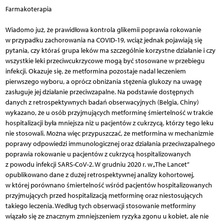
Farmakoterapia
Wiadomo już, że prawidłowa kontrola glikemii poprawia rokowanie
w przypadku zachorowania na COVID-19, wciąż jednak pojawiają się
pytania, czy któraś grupa leków ma szczególnie korzystne działanie i czy
wszystkie leki przeciwcukrzycowe mogą być stosowane w przebiegu
infekcji. Okazuje się, że metformina pozostaje nadal leczeniem
pierwszego wyboru, a oprócz obniżania stężenia glukozy na uwagę
zasługuje jej działanie przeciwzapalne. Na podstawie dostępnych
danych z retrospektywnych badań obserwacyjnych (Belgia, Chiny)
wykazano, że u osób przyjmujących metforminę śmiertelność w trakcie
hospitalizacji była mniejsza niż u pacjentów z cukrzycą, którzy tego leku
nie stosowali. Można więc przypuszczać, że metformina w mechanizmie
poprawy odpowiedzi immunologicznej oraz działania przeciwzapalnego
poprawia rokowanie u pacjentów z cukrzycą hospitalizowanych
z powodu infekcji SARS-CoV-2. W grudniu 2020 r. w „The Lancet”
opublikowano dane z dużej retrospektywnej analizy kohortowej,
w której porównano śmiertelność wśród pacjentów hospitalizowanych
przyjmujących przed hospitalizacją metforminę oraz niestosujących
takiego leczenia. Według tych obserwacji stosowanie metforminy
wiązało się ze znacznym zmniejszeniem ryzyka zgonu u kobiet, ale nie