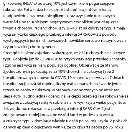
glikowanej (HbA1c) powyżej 10% jest czynnikiem pogarszającym
rokowanie. Potwierdza to słuszność starań pacjentów i lekarzy
o odpowiednie wyrównanie glikemii oraz uzyskanie docelowych
wartości HbA1c. Kolejnym negatywnym czynnikiem jest długi czas
trwania choroby. Pacjenci chorujący 30–40 lat na cukrzycę typu 1 mają
wyższe ryzyko ciężkiego przebiegu infekcji SARS-CoV-2 z powodu
występujących już u nich poważnych powikłań sercowo-naczyniowych
czy przewlekłej choroby nerek.
Szczególnie niepokoją dane wskazujące, że jeśli u chorych na cukrzycę
typu 2 dojdzie już do COVID-19, to ryzyko ciężkiego przebiegu choroby
i zgonu jest wyższe niż w populacji ogólnej. Obserwacje ze Stanów
Zjednoczonych pokazują, że aż 10% chorych na cukrzycę typu 2
hospitalizowanych z powodu COVID-19 zmarło w pierwszych 7 dniach
hospitalizacji, a wśród ogólnej liczby osób zmarłych na świecie jedna
trzecia to osoby z cukrzycą. W Stanach Zjednoczonych odsetek ten
sięga 40%. Trudno jednak ocenić, na ile ciężki przebieg i złe rokowanie są
związane z cukrzycą samą w sobie, a na ile wynikają z wieku pacjentów.
Jak wiadomo, rokowanie w przebiegu infekcji SARS-CoV-2 jest
zdecydowanie mniej korzystne wśród ludzi w podeszłym wieku,
a cukrzyca typu 2 dominuje właśnie u osób po 65. roku życia. Z polskich
danych epidemiologicznych wynika, że co czwarta osoba po 75. roku