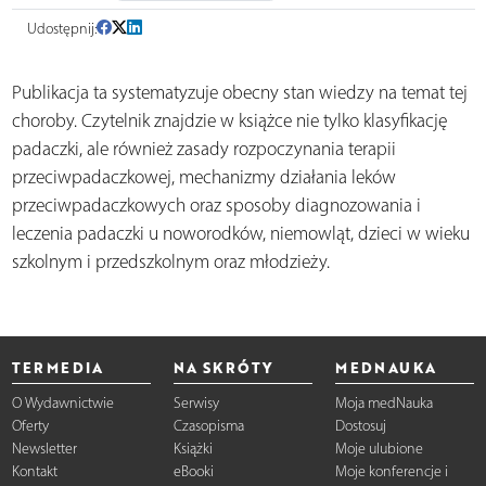
Udostępnij:
Publikacja ta systematyzuje obecny stan wiedzy na temat tej
choroby. Czytelnik znajdzie w książce nie tylko klasyfikację
padaczki, ale również zasady rozpoczynania terapii
przeciwpadaczkowej, mechanizmy działania leków
przeciwpadaczkowych oraz sposoby diagnozowania i
leczenia padaczki u noworodków, niemowląt, dzieci w wieku
szkolnym i przedszkolnym oraz młodzieży.
TERMEDIA
NA SKRÓTY
MEDNAUKA
O Wydawnictwie
Serwisy
Moja medNauka
Oferty
Czasopisma
Dostosuj
Newsletter
Książki
Moje ulubione
Kontakt
eBooki
Moje konferencje i