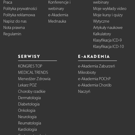
Praca
Konferencje i
webinary
Polityka prywatności
webinary
Moje wykłady video
Polityka reklamowa
e-Akademia
Moje kursy i quizy
Napisz do nas
Mednauka
Wytyczne
Nota prawna
Artykuły naukowe
Regulamin
Kalkulatory
Klasyfikacja ICD-9
Klasyfikacja ICD-10
SERWISY
E-AKADEMIA
KONGRES TOP
e-Akademia Zaburzeń
MEDICAL TRENDS
Mikrobioty
Menedżer Zdrowia
e-Akademia POChP
Lekarz POZ
e-Akademia Chorób
Choroby rzadkie
Naczyń
Dermatologia
Diabetologia
Onkologia
Neurologia
Reumatologia
Kardiologia