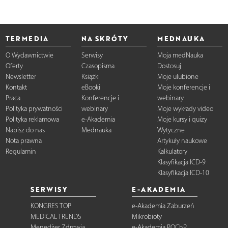
TERMEDIA
NA SKRÓTY
MEDNAUKA
O Wydawnictwie
Serwisy
Moja medNauka
Oferty
Czasopisma
Dostosuj
Newsletter
Książki
Moje ulubione
Kontakt
eBooki
Moje konferencje i
Praca
Konferencje i
webinary
Polityka prywatności
webinary
Moje wykłady video
Polityka reklamowa
e-Akademia
Moje kursy i quizy
Napisz do nas
Mednauka
Wytyczne
Nota prawna
Artykuły naukowe
Regulamin
Kalkulatory
Klasyfikacja ICD-9
Klasyfikacja ICD-10
SERWISY
E-AKADEMIA
KONGRES TOP
e-Akademia Zaburzeń
MEDICAL TRENDS
Mikrobioty
Menedżer Zdrowia
e-Akademia POChP