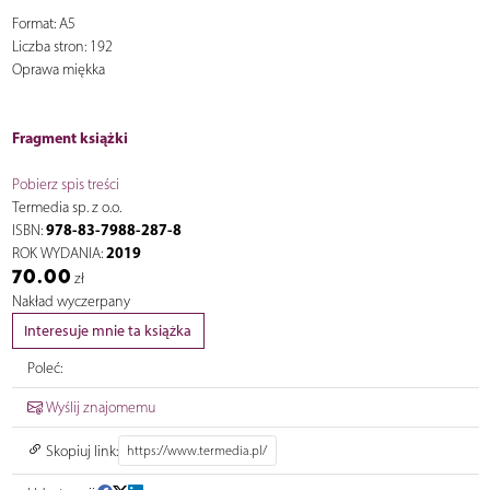
Format: A5
Liczba stron: 192
Oprawa miękka
Fragment książki
Pobierz spis treści
Termedia sp. z o.o.
978-83-7988-287-8
ISBN:
2019
ROK WYDANIA:
70.00
zł
Nakład wyczerpany
Interesuje mnie ta książka
Poleć:
Wyślij znajomemu
Skopiuj link: