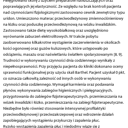
Pielęgnowano skórę z użyciem preparatów natłuszczających oraz
poprawiających jej elastyczność. Ze względu na brak kontroli pacjenta
nad czynnościami fizjologicznymi zastosowano cewnik zewnętrzny typu
uridon. Umieszczono materac przeciwodleżynowy zmiennociśnieniowy
na łóżku oraz poduszkę przeciwodleżynową na wózku inwalidzkim.
Zastosowano także dietę wysokobiałkową oraz uwzględniono
wyrównanie zaburzeń elektrolitowych. W trakcie pobytu
zaobserwowano kilkakrotne wystąpienie zaczerwienienia w okolicach
kości ogonowej oraz guzów kulszowych, które ustępowało po
odciążeniu, masażu oraz naświetlaniu światłem spolaryzowanym [8, 9].
Trudności w wykonywaniu czynności dnia codziennego wynikały z
niepełnosprawności. Przy przyjęciu pacjenta do kliniki dokonano oceny
sprawności funkcjonalnej przy użyciu skali Barthel. Pacjent uzyskał 0 pkt,
co oznacza całkowitą zależność od innych osób w wykonywaniu
czynności dnia codziennego. Wymagał karmienia oraz podawania
płynów, wykonywania zabiegów higienicznych i pielęgnacyjnych,
przygotowania do zabiegów fizjoterapeutycznych, przemieszczania na
wózek inwalidzki i łóżko, przemieszczania na zabiegi fizjoterapeutyczne.
Niezbędne było również stosowanie intensywnej profilaktyki
przeciwodleżynowej i przeciwzakrzepowej oraz wdrożenie działań
zapobiegających wystąpieniu przykurczy i zapalenia płuc.
Ryzyko wystąpienia zapalenia płuc i niedodmy wiąże się z