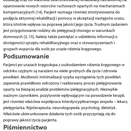
opanowanie nowych wzorców ruchowych opartych na mechanizmach
kompensacyjnych [14]. Pacjent wymaga również zmotywowania do
podjęcia aktywnej rehabilitacji i pomocy w akceptacji następstw urazu,
która istotnie wpływa na poprawę jakości jego życia. Trudnym zadaniem
jest przygotowanie rodziny do pielęgnacji chorego w warunkach
domowych [3, 15]. Należy także pamiętać o udzieleniu informacji o
dostępności sprzętu rehabilitacyjnego oraz o stowarzyszeniach i
grupach wsparcia dla osób po urazie rdzenia kręgowego.
Podsumowanie
Pacjenci po urazach kręgosłupa z uszkodzeniem rdzenia kręgowego w
odcinku szyjnym są narażeni na wiele groźnych dla życia i zdrowia
powikłań. Możliwość minimalizacji ryzyka wystąpienia tych powikłań
zapewnia prawidłowo wdrożony i realizowany proces pielęgnowania
oparty na bieżącej analizie problemów pielęgnacyjnych. Niezwykle
ważnym czynnikiem, pozytywnie wpływającym na powodzenie terapii,
jest również właściwa współpraca interdyscyplinarnego zespołu – lekarz,
pielęgniarka, fizjoterapeuta, neurologopeda, psycholog, dietetyk.
Właściwie ukierunkowane działania tych osób przyczyniają się do
poprawy jakości życia pacjenta.
Piśmiennictwo