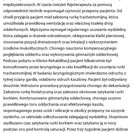
międzyżebrowych. W czasie ćwiczeń fizjoterapeuta za pomocą
odpowiednich technik wspomagał czynność przepony pacjenta. Od
chwili przyjęcia pacjent miał założoną rurkę tracheotomijną, która
umożliwiała prawidłową wentylację oraz właściwą toaletę dróg
oddechowych. Mężczyzna wymagał regularnego usuwania wydzieliny,
która zalegała w drzewie oskrzelowym, oklepywania klatki piersiowej,
stosowania pozycji drenażowych oraz inhalacji z wykorzystaniem
środków mukolitycznych. Chorego nauczono kompensacyjnego
pogłębiania oddechu oraz wykonywania gimnastyki oddechowej.
Podczas pobytu w Klinice Rehabilitacji pacjent kilkakrotnie był
konsultowany przez laryngologa w celu kwalifikacji do usunięcia rurki
tracheotomijnej. W badaniu laryngologicznym stwierdzono odruchy z
tylnej ściany gardła, osłabiony odruch kaszlowy. Pacjent był odżywiany
doustnie. Wdrożono procedurę przygotowania chorego do dekaniulacji.
Założono rurkę foniatryczną oraz zalecono okresowe zatykanie rurki
korkiem. Kontynuowano gimnastykę oddechową, chorego uczono
prawidłowego toru oddychania oraz efektywnego kaszlu,
wspomaganego przez ucisk i wibracje w okolicy przepony na szczycie
wydechu, co ułatwiało odkrztuszanie zalegającej wydzieliny. Stopniowo
wydłużano czas zatykania rurki korkiem oraz zatykano ją w nocy
podczas snu pod kontrolą saturacji. Przez trzy tygodnie pacjent dobrze