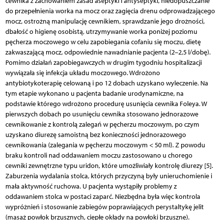
cewnika z zachowaniem zasad aseptyki i antyseptyki, niedopuszczanie
do przepełnienia worka na mocz oraz zagięcia drenu odprowadzającego
mocz, ostrożną manipulację cewnikiem, sprawdzanie jego drożności,
dbałość o higienę osobistą, utrzymywanie worka poniżej poziomu
pęcherza moczowego w celu zapobiegania cofaniu się moczu, dietę
zakwaszającą mocz, odpowiednie nawadnianie pacjenta (2–2,5 l/dobę).
Pomimo działań zapobiegawczych w drugim tygodniu hospitalizacji
wywiązała się infekcja układu moczowego. Wdrożono
antybiotykoterapię celowaną i po 12 dobach uzyskano wyleczenie. Na
tym etapie wykonano u pacjenta badanie urodynamiczne, na
podstawie którego wdrożono procedurę usunięcia cewnika Foleya. W
pierwszych dobach po usunięciu cewnika stosowano jednorazowe
cewnikowanie z kontrolą zalegań w pęcherzu moczowym, po czym
uzyskano diurezę samoistną bez konieczności jednorazowego
cewnikowania (zalegania w pęcherzu moczowym < 50 ml). Z powodu
braku kontroli nad oddawaniem moczu zastosowano u chorego
cewniki zewnętrzne typu uridon, które umożliwiały kontrolę diurezy [5].
Zaburzenia wydalania stolca, których przyczyną były unieruchomienie i
mała aktywność ruchowa. U pacjenta wystąpiły problemy z
oddawaniem stolca w postaci zaparć. Niezbędna była więc kontrola
wypróżnień i stosowanie zabiegów poprawiających perystaltykę jelit
(masaż powłok brzusznych, ciepłe okłady na powłoki brzuszne).