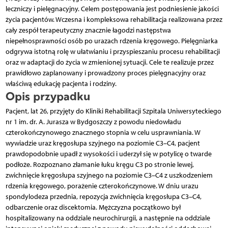
leczniczy i pielęgnacyjny. Celem postępowania jest podniesienie jakości
życia pacjentów. Wczesna i kompleksowa rehabilitacja realizowana przez
cały zespół terapeutyczny znacznie łagodzi następstwa
niepełnosprawności osób po urazach rdzenia kręgowego. Pielęgniarka
odgrywa istotną rolę w ułatwianiu i przyspieszaniu procesu rehabilitacji
oraz w adaptacji do życia w zmienionej sytuacji. Cele te realizuje przez
prawidłowo zaplanowany i prowadzony proces pielęgnacyjny oraz
właściwą edukację pacjenta i rodziny.
Opis przypadku
Pacjent, lat 26, przyjęty do Kliniki Rehabilitacji Szpitala Uniwersyteckiego
nr 1 im. dr. A. Jurasza w Bydgoszczy z powodu niedowładu
czterokończynowego znacznego stopnia w celu usprawniania. W
wywiadzie uraz kręgosłupa szyjnego na poziomie C3–C4, pacjent
prawdopodobnie upadł z wysokości i uderzył się w potylicę o twarde
podłoże. Rozpoznano złamanie łuku kręgu C3 po stronie lewej,
zwichnięcie kręgosłupa szyjnego na poziomie C3–C4 z uszkodzeniem
rdzenia kręgowego, porażenie czterokończynowe. W dniu urazu
spondylodeza przednia, repozycja zwichnięcia kręgosłupa C3–C4,
odbarczenie oraz discektomia. Mężczyzna początkowo był
hospitalizowany na oddziale neurochirurgii, a następnie na oddziale