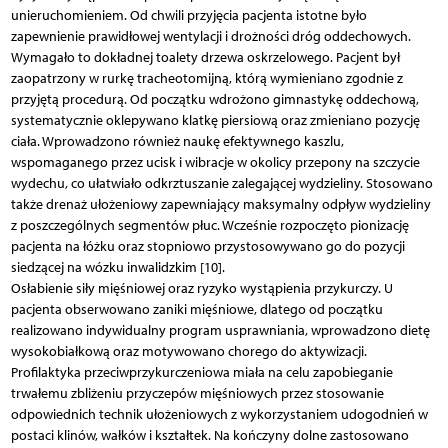
unieruchomieniem. Od chwili przyjęcia pacjenta istotne było
zapewnienie prawidłowej wentylacji i drożności dróg oddechowych.
Wymagało to dokładnej toalety drzewa oskrzelowego. Pacjent był
zaopatrzony w rurkę tracheotomijną, którą wymieniano zgodnie z
przyjętą procedurą. Od początku wdrożono gimnastykę oddechową,
systematycznie oklepywano klatkę piersiową oraz zmieniano pozycję
ciała. Wprowadzono również naukę efektywnego kaszlu,
wspomaganego przez ucisk i wibracje w okolicy przepony na szczycie
wydechu, co ułatwiało odkrztuszanie zalegającej wydzieliny. Stosowano
także drenaż ułożeniowy zapewniający maksymalny odpływ wydzieliny
z poszczególnych segmentów płuc. Wcześnie rozpoczęto pionizację
pacjenta na łóżku oraz stopniowo przystosowywano go do pozycji
siedzącej na wózku inwalidzkim [10].
Osłabienie siły mięśniowej oraz ryzyko wystąpienia przykurczy. U
pacjenta obserwowano zaniki mięśniowe, dlatego od początku
realizowano indywidualny program usprawniania, wprowadzono dietę
wysokobiałkową oraz motywowano chorego do aktywizacji.
Profilaktyka przeciwprzykurczeniowa miała na celu zapobieganie
trwałemu zbliżeniu przyczepów mięśniowych przez stosowanie
odpowiednich technik ułożeniowych z wykorzystaniem udogodnień w
postaci klinów, wałków i kształtek. Na kończyny dolne zastosowano