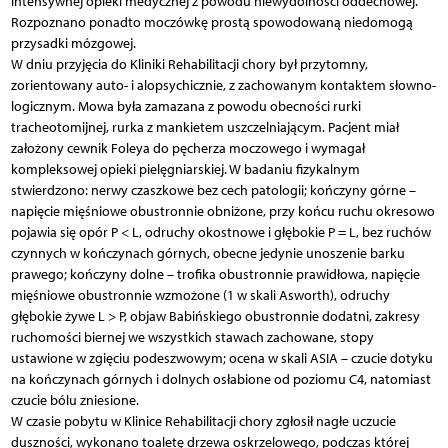
intensywnej opieki medycznej z powodu niewydolności oddechowej.
Rozpoznano ponadto moczówkę prostą spowodowaną niedomogą
przysadki mózgowej.
W dniu przyjęcia do Kliniki Rehabilitacji chory był przytomny,
zorientowany auto- i alopsychicznie, z zachowanym kontaktem słowno-
logicznym. Mowa była zamazana z powodu obecności rurki
tracheotomijnej, rurka z mankietem uszczelniającym. Pacjent miał
założony cewnik Foleya do pęcherza moczowego i wymagał
kompleksowej opieki pielęgniarskiej. W badaniu fizykalnym
stwierdzono: nerwy czaszkowe bez cech patologii; kończyny górne –
napięcie mięśniowe obustronnie obniżone, przy końcu ruchu okresowo
pojawia się opór P < L, odruchy okostnowe i głębokie P = L, bez ruchów
czynnych w kończynach górnych, obecne jedynie unoszenie barku
prawego; kończyny dolne – trofika obustronnie prawidłowa, napięcie
mięśniowe obustronnie wzmożone (1 w skali Asworth), odruchy
głębokie żywe L > P, objaw Babińskiego obustronnie dodatni, zakresy
ruchomości biernej we wszystkich stawach zachowane, stopy
ustawione w zgięciu podeszwowym; ocena w skali ASIA – czucie dotyku
na kończynach górnych i dolnych osłabione od poziomu C4, natomiast
czucie bólu zniesione.
W czasie pobytu w Klinice Rehabilitacji chory zgłosił nagłe uczucie
duszności, wykonano toaletę drzewa oskrzelowego, podczas której