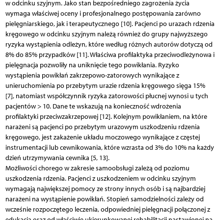
w odcinku szyjnym. Jako stan bezpośredniego zagrożenia życia
wymaga właściwej oceny i profesjonalnego postępowania zarówno
pielęgniarskiego, jak i terapeutycznego [10]. Pacjenci po urazach rdzenia
kręgowego w odcinku szyjnym należą również do grupy najwyższego
ryzyka wystąpienia odleżyn, które według różnych autorów dotyczą od
8% do 85% przypadków [11]. Właściwa profilaktyka przeciwodleżynowa i
pielęgnacja pozwoliły na uniknięcie tego powikłania. Ryzyko
wystąpienia powikłań zakrzepowo-zatorowych wynikające z
unieruchomienia po przebytym urazie rdzenia kręgowego sięga 15%
[7], natomiast współczynnik ryzyka zatorowości płucnej wynosi u tych
pacjentów > 10. Dane te wskazują na konieczność wdrożenia
profilaktyki przeciwzakrzepowej [12]. Kolejnym powikłaniem, na które
narażeni są pacjenci po przebytym urazowym uszkodzeniu rdzenia
kręgowego, jest zakażenie układu moczowego wynikające z częstej
instrumentacji lub cewnikowania, które wzrasta od 3% do 10% na każdy
dzień utrzymywania cewnika [5, 13].
Możliwości chorego w zakresie samoobsługi zależą od poziomu
uszkodzenia rdzenia. Pacjenci z uszkodzeniem w odcinku szyjnym
wymagają największej pomocy ze strony innych osób i są najbardziej
narażeni na wystąpienie powikłań. Stopień samodzielności zależy od
wcześnie rozpoczętego leczenia, odpowiedniej pielęgnacji połączonej z
edukacją oraz od właściwie ukierunkowanej rehabilitacji nastawionej na