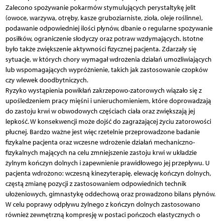
Zalecono spożywanie pokarmów stymulujących perystaltykę jelit
(owoce, warzywa, otręby, kasze gruboziarniste, zioła, oleje roślinne),
podawanie odpowiedniej ilości płynów, dbanie o regularne spożywanie
posiłków, ograniczenie słodyczy oraz potraw wzdymających. Istotne
było także zwiększenie aktywności fizycznej pacjenta. Zdarzały się
sytuacje, w których chory wymagał wdrożenia działań umożliwiających
lub wspomagających wypróżnienie, takich jak zastosowanie czopków
czy wlewek doodbytniczych.
Ryzyko wystąpienia powikłań zakrzepowo-zatorowych wiązało się z
upośledzeniem pracy mięśni i unieruchomieniem, które doprowadzają
do zastoju krwi w obwodowych częściach ciała oraz zwiększają jej
lepkość. W konsekwencji może dojść do zagrażającej życiu zatorowości
płucnej. Bardzo ważne jest więc rzetelnie przeprowadzone badanie
fizykalne pacjenta oraz wczesne wdrożenie działań mechaniczno-
fizykalnych mających na celu zmniejszenie zastoju krwi w układzie
żylnym kończyn dolnych i zapewnienie prawidłowego jej przepływu. U
pacjenta wdrożono: wczesną kinezyterapię, elewację kończyn dolnych,
częstą zmianę pozycji z zastosowaniem odpowiednich technik
ułożeniowych, gimnastykę oddechową oraz prowadzono bilans płynów.
W celu poprawy odpływu żylnego z kończyn dolnych zastosowano
również zewnętrzną kompresję w postaci pończoch elastycznych o