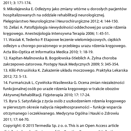
2011; 3: 171-174.
9. Mikołajewska E. Odleżyny jako zmiany wtórne u dorosłych pacjentów
hospitalizowanych na oddziale rehabilitacji neurologicznej.
Pielęgniarstwo Neurologiczne i Neurochirurgiczne 2012; 4: 144-150.
10. Zeliaś A. Patofizjologia niewydolności oddechowej po urazie rdzenia
kręgowego. Anestezjologia Intensywna Terapia 2006; 1: 45-51.
11. Wasiak K, Tederko P. Etapowe leczenie wielomiejscowych, ciężkich
odleżyn u chorego porażonego w przebiegu urazu rdzenia kręgowego.
Acta Bio-Optica et Informatica Medica 2010; 1: 18-19.
12. Kapitan-Malinowska B, Bogołowska-Stieblich A. Żylna choroba
zakrzepowo-zatorowa. Postępy Nauk Medycznych 2009; 5: 345-354.
13. Kiliś-Pstrusińska K. Zakażenie układu moczowego. Praktyka Lekarska
2012; 72: 5-13.
14. Furmańczuk L, Cywińska-Wasilewska G. Ocena zmian niezależności
funkcjonalnej osób po urazie rdzenia kręgowego w trakcie obozów
Aktywnej Rehabilitacji. Fizjoterapia 2010; 17: 17-24.
15. Byra S. Satysfakcja z życia osób z uszkodzeniem rdzenia kręgowego
w pierwszym okresie nabycia niepełnosprawności – funkcje wsparcia
otrzymanego i oczekiwanego. Medycyna Ogólna i Nauki o Zdrowiu
2011; 17: 64-70.
Copyright: © 2015 Termedia Sp. z o. o. This is an Open Access article