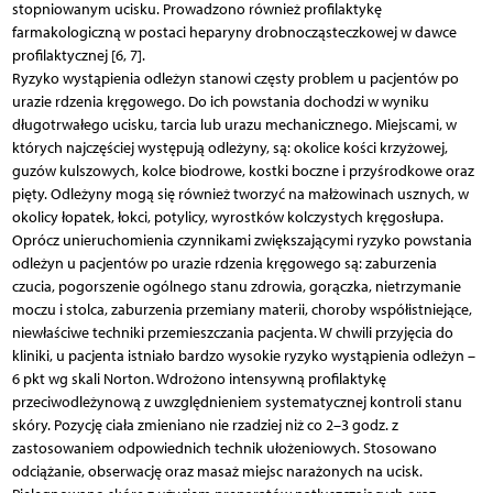
stopniowanym ucisku. Prowadzono również profilaktykę
farmakologiczną w postaci heparyny drobnocząsteczkowej w dawce
profilaktycznej [6, 7].
Ryzyko wystąpienia odleżyn stanowi częsty problem u pacjentów po
urazie rdzenia kręgowego. Do ich powstania dochodzi w wyniku
długotrwałego ucisku, tarcia lub urazu mechanicznego. Miejscami, w
których najczęściej występują odleżyny, są: okolice kości krzyżowej,
guzów kulszowych, kolce biodrowe, kostki boczne i przyśrodkowe oraz
pięty. Odleżyny mogą się również tworzyć na małżowinach usznych, w
okolicy łopatek, łokci, potylicy, wyrostków kolczystych kręgosłupa.
Oprócz unieruchomienia czynnikami zwiększającymi ryzyko powstania
odleżyn u pacjentów po urazie rdzenia kręgowego są: zaburzenia
czucia, pogorszenie ogólnego stanu zdrowia, gorączka, nietrzymanie
moczu i stolca, zaburzenia przemiany materii, choroby współistniejące,
niewłaściwe techniki przemieszczania pacjenta. W chwili przyjęcia do
kliniki, u pacjenta istniało bardzo wysokie ryzyko wystąpienia odleżyn –
6 pkt wg skali Norton. Wdrożono intensywną profilaktykę
przeciwodleżynową z uwzględnieniem systematycznej kontroli stanu
skóry. Pozycję ciała zmieniano nie rzadziej niż co 2–3 godz. z
zastosowaniem odpowiednich technik ułożeniowych. Stosowano
odciążanie, obserwację oraz masaż miejsc narażonych na ucisk.