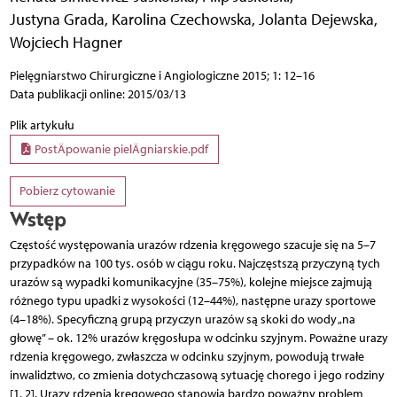
Justyna Grada
,
Karolina Czechowska
,
Jolanta Dejewska
,
Wojciech Hagner
Pielęgniarstwo Chirurgiczne i Angiologiczne 2015; 1: 12–16
Data publikacji online: 2015/03/13
Plik artykułu
PostÄpowanie pielÄgniarskie.pdf
Pobierz cytowanie
Wstęp
Częstość występowania urazów rdzenia kręgowego szacuje się na 5–7
przypadków na 100 tys. osób w ciągu roku. Najczęstszą przyczyną tych
urazów są wypadki komunikacyjne (35–75%), kolejne miejsce zajmują
różnego typu upadki z wysokości (12–44%), następne urazy sportowe
(4–18%). Specyficzną grupą przyczyn urazów są skoki do wody „na
głowę” – ok. 12% urazów kręgosłupa w odcinku szyjnym. Poważne urazy
rdzenia kręgowego, zwłaszcza w odcinku szyjnym, powodują trwałe
inwalidztwo, co zmienia dotychczasową sytuację chorego i jego rodziny
[1, 2]. Urazy rdzenia kręgowego stanowią bardzo poważny problem