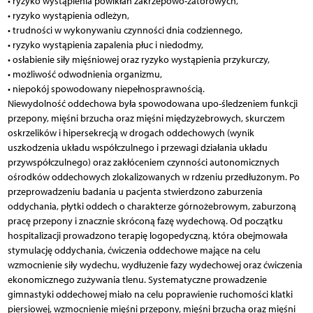
• ryzyko wystąpienia powikłań zakrzepowo-zatorowych,
• ryzyko wystąpienia odleżyn,
• trudności w wykonywaniu czynności dnia codziennego,
• ryzyko wystąpienia zapalenia płuc i niedodmy,
• osłabienie siły mięśniowej oraz ryzyko wystąpienia przykurczy,
• możliwość odwodnienia organizmu,
• niepokój spowodowany niepełnosprawnością.
Niewydolność oddechowa była spowodowana upo-śledzeniem funkcji
przepony, mięśni brzucha oraz mięśni międzyżebrowych, skurczem
oskrzelików i hipersekrecją w drogach oddechowych (wynik
uszkodzenia układu współczulnego i przewagi działania układu
przywspółczulnego) oraz zakłóceniem czynności autonomicznych
ośrodków oddechowych zlokalizowanych w rdzeniu przedłużonym. Po
przeprowadzeniu badania u pacjenta stwierdzono zaburzenia
oddychania, płytki oddech o charakterze górnożebrowym, zaburzoną
pracę przepony i znacznie skróconą fazę wydechową. Od początku
hospitalizacji prowadzono terapię logopedyczną, która obejmowała
stymulację oddychania, ćwiczenia oddechowe mające na celu
wzmocnienie siły wydechu, wydłużenie fazy wydechowej oraz ćwiczenia
ekonomicznego zużywania tlenu. Systematyczne prowadzenie
gimnastyki oddechowej miało na celu poprawienie ruchomości klatki
piersiowej, wzmocnienie mięśni przepony, mięśni brzucha oraz mięśni