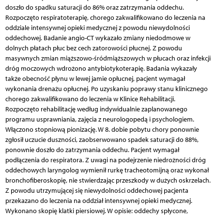
doszło do spadku saturacji do 86% oraz zatrzymania oddechu.
Rozpoczęto respiratoterapię, chorego zakwalifikowano do leczenia na
oddziale intensywnej opieki medycznej z powodu niewydolności
oddechowej. Badanie angio-CT wykazało zmiany niedodmowe w
dolnych płatach płuc bez cech zatorowości płucnej. Z powodu
masywnych zmian miąższowo-śródmiąższowych w płucach oraz infekcji
dróg moczowych wdrożono antybiotykoterapię. Badania wykazały
także obecność płynu w lewej jamie opłucnej, pacjent wymagał
wykonania drenażu opłucnej. Po uzyskaniu poprawy stanu klinicznego
chorego zakwalifikowano do leczenia w Klinice Rehabilitacji.
Rozpoczęto rehabilitację według indywidualnie zaplanowanego
programu usprawniania, zajęcia z neurologopedą i psychologiem.
Włączono stopniową pionizację. W 8. dobie pobytu chory ponownie
zgłosił uczucie duszności, zaobserwowano spadek saturacji do 88%,
ponownie doszło do zatrzymania oddechu. Pacjent wymagał
podłączenia do respiratora. Z uwagi na podejrzenie niedrożności dróg
oddechowych laryngolog wymienił rurkę tracheotomijną oraz wykonał
bronchofiberoskopię, nie stwierdzając przeszkody w dużych oskrzelach.
Z powodu utrzymującej się niewydolności oddechowej pacjenta
przekazano do leczenia na oddział intensywnej opieki medycznej.
Wykonano skopię klatki piersiowej. W opisie: oddechy spłycone,