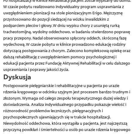
Po hospitalizacji w Klinice Rehabilitacji pacjent został wypisany do domu.
W czasie pobytu realizowano indywidualny program usprawniania z
uwzględnieniem pionizacji na stole pionizacyjnym Erigo. Mężczyznę
przystosowano do pozycji siedzącej na wózku inwalidzkim z
podparciem pleców i głowy. W dniu wypisu chory z usuniętą rurką
tracheotomijną, wydolny oddechowo, w badaniu stwierdzono poprawę
pracy przepony. Nadal obserwowano spłycony oddech, skróconą fazę
wydechową. W czasie pobytu w klinice prowadzono edukację rodziny
dotyczącą postępowania z chorym. Zalecono kompleksową opiekę oraz
dalszą rehabilitację z uwzględnieniem pomocy psychologicznej i
edukacji pacjenta przez Fundację Aktywnej Rehabilitacji w celu dalszego
usprawniania i poprawy jakości życia.
Dyskusja
Postępowanie pielęgniarskie i rehabilitacyjne u pacjenta po urazie
rdzenia kręgowego w odcinku szyjnym jest procesem bardzo trudnym i
złożonym. Wymaga od całego zespołu terapeutycznego dużej wiedzy i
doświadczenia. Analiza indywidualnego przypadku pokazuje wielość i
różnorodność problemów leczniczych, pielęgnacyjnych i
psychospołecznych ujawniających się w trakcie hospitalizacji.
Niewydolność oddechowa, która wystąpiła u pacjenta, jest najczęstszą
przyczyną powikłań i śmiertelności u osób po urazie rdzenia kręgowego