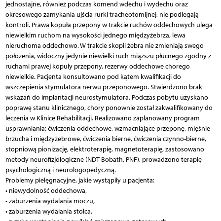
jednostajne, również podczas komend wdechu i wydechu oraz
okresowego zamykania ujścia rurki tracheotomijnej, nie podlegają
kontroli. Prawa kopuła przepony w trakcie ruchów oddechowych ulega
niewielkim ruchom na wysokości jednego międzyżebrza, lewa
nieruchoma oddechowo. W trakcie skopii żebra nie zmieniają swego
położenia, widoczny jedynie niewielki ruch miąższu płucnego zgodny z
ruchami prawej kopuły przepony, rezerwy oddechowe chorego
niewielkie. Pacjenta konsultowano pod kątem kwalifikacji do
wszczepienia stymulatora nerwu przeponowego. Stwierdzono brak
wskazań do implantacji neurostymulatora. Podczas pobytu uzyskano
poprawę stanu klinicznego, chory ponownie został zakwalifikowany do
leczenia w Klinice Rehabilitacji. Realizowano zaplanowany program
usprawniania: ćwiczenia oddechowe, wzmacniające przeponę, mięśnie
brzucha i międzyżebrowe, ćwiczenia bierne, ćwiczenia czynno-bierne,
stopniową pionizację, elektroterapię, magnetoterapię, zastosowano
metody neurofizjologiczne (NDT Bobath, PNF), prowadzono terapię
psychologiczną i neurologopedyczną.
Problemy pielęgnacyjne, jakie wystąpiły u pacjenta:
• niewydolność oddechowa,
• zaburzenia wydalania moczu,
• zaburzenia wydalania stolca,