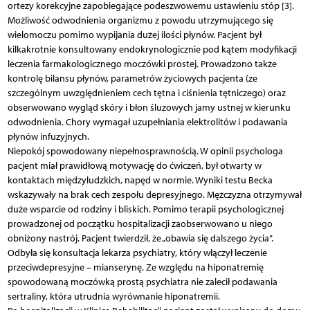
ortezy korekcyjne zapobiegające podeszwowemu ustawieniu stóp [3].
Możliwość odwodnienia organizmu z powodu utrzymującego się
wielomoczu pomimo wypijania dużej ilości płynów. Pacjent był
kilkakrotnie konsultowany endokrynologicznie pod kątem modyfikacji
leczenia farmakologicznego moczówki prostej. Prowadzono także
kontrolę bilansu płynów, parametrów życiowych pacjenta (ze
szczególnym uwzględnieniem cech tętna i ciśnienia tętniczego) oraz
obserwowano wygląd skóry i błon śluzowych jamy ustnej w kierunku
odwodnienia. Chory wymagał uzupełniania elektrolitów i podawania
płynów infuzyjnych.
Niepokój spowodowany niepełnosprawnością. W opinii psychologa
pacjent miał prawidłową motywację do ćwiczeń, był otwarty w
kontaktach międzyludzkich, napęd w normie. Wyniki testu Becka
wskazywały na brak cech zespołu depresyjnego. Mężczyzna otrzymywał
duże wsparcie od rodziny i bliskich. Pomimo terapii psychologicznej
prowadzonej od początku hospitalizacji zaobserwowano u niego
obniżony nastrój. Pacjent twierdził, że „obawia się dalszego życia”.
Odbyła się konsultacja lekarza psychiatry, który włączył leczenie
przeciwdepresyjne – mianserynę. Ze względu na hiponatremię
spowodowaną moczówką prostą psychiatra nie zalecił podawania
sertraliny, która utrudnia wyrównanie hiponatremii.