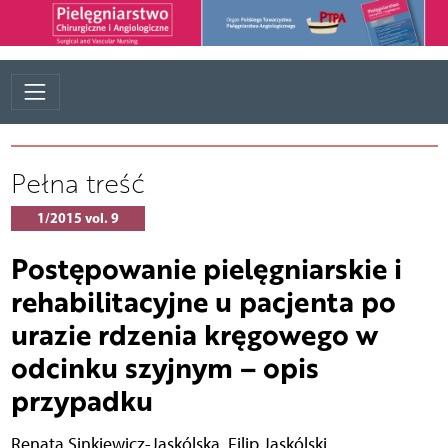
Pełna treść
1/2015 vol. 9
Postępowanie pielęgniarskie i
rehabilitacyjne u pacjenta po
urazie rdzenia kręgowego w
odcinku szyjnym – opis
przypadku
Renata Sinkiewicz-Jaskólska
,
Filip Jaskólski
,