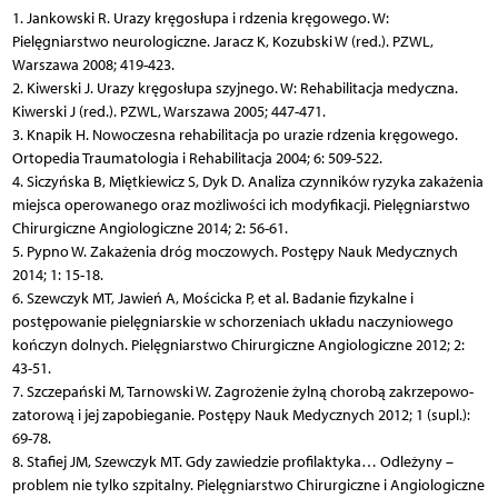
1. Jankowski R. Urazy kręgosłupa i rdzenia kręgowego. W:
Pielęgniarstwo neurologiczne. Jaracz K, Kozubski W (red.). PZWL,
Warszawa 2008; 419-423.
2. Kiwerski J. Urazy kręgosłupa szyjnego. W: Rehabilitacja medyczna.
Kiwerski J (red.). PZWL, Warszawa 2005; 447-471.
3. Knapik H. Nowoczesna rehabilitacja po urazie rdzenia kręgowego.
Ortopedia Traumatologia i Rehabilitacja 2004; 6: 509-522.
4. Siczyńska B, Miętkiewicz S, Dyk D. Analiza czynników ryzyka zakażenia
miejsca operowanego oraz możliwości ich modyfikacji. Pielęgniarstwo
Chirurgiczne Angiologiczne 2014; 2: 56-61.
5. Pypno W. Zakażenia dróg moczowych. Postępy Nauk Medycznych
2014; 1: 15-18.
6. Szewczyk MT, Jawień A, Mościcka P, et al. Badanie fizykalne i
postępowanie pielęgniarskie w schorzeniach układu naczyniowego
kończyn dolnych. Pielęgniarstwo Chirurgiczne Angiologiczne 2012; 2:
43-51.
7. Szczepański M, Tarnowski W. Zagrożenie żylną chorobą zakrzepowo-
zatorową i jej zapobieganie. Postępy Nauk Medycznych 2012; 1 (supl.):
69-78.
8. Stafiej JM, Szewczyk MT. Gdy zawiedzie profilaktyka… Odleżyny –
problem nie tylko szpitalny. Pielęgniarstwo Chirurgiczne i Angiologiczne