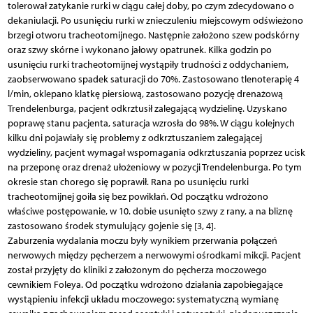
tolerował zatykanie rurki w ciągu całej doby, po czym zdecydowano o
dekaniulacji. Po usunięciu rurki w znieczuleniu miejscowym odświeżono
brzegi otworu tracheotomijnego. Następnie założono szew podskórny
oraz szwy skórne i wykonano jałowy opatrunek. Kilka godzin po
usunięciu rurki tracheotomijnej wystąpiły trudności z oddychaniem,
zaobserwowano spadek saturacji do 70%. Zastosowano tlenoterapię 4
l/min, oklepano klatkę piersiową, zastosowano pozycję drenażową
Trendelenburga, pacjent odkrztusił zalegającą wydzielinę. Uzyskano
poprawę stanu pacjenta, saturacja wzrosła do 98%. W ciągu kolejnych
kilku dni pojawiały się problemy z odkrztuszaniem zalegającej
wydzieliny, pacjent wymagał wspomagania odkrztuszania poprzez ucisk
na przeponę oraz drenaż ułożeniowy w pozycji Trendelenburga. Po tym
okresie stan chorego się poprawił. Rana po usunięciu rurki
tracheotomijnej goiła się bez powikłań. Od początku wdrożono
właściwe postępowanie, w 10. dobie usunięto szwy z rany, a na bliznę
zastosowano środek stymulujący gojenie się [3, 4].
Zaburzenia wydalania moczu były wynikiem przerwania połączeń
nerwowych między pęcherzem a nerwowymi ośrodkami mikcji. Pacjent
został przyjęty do kliniki z założonym do pęcherza moczowego
cewnikiem Foleya. Od początku wdrożono działania zapobiegające
wystąpieniu infekcji układu moczowego: systematyczną wymianę