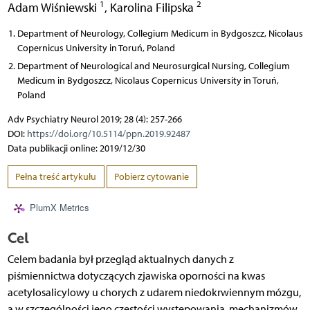
1
2
Adam Wiśniewski
,
Karolina Filipska
Department of Neurology, Collegium Medicum in Bydgoszcz, Nicolaus
Copernicus University in Toruń, Poland
Department of Neurological and Neurosurgical Nursing, Collegium
Medicum in Bydgoszcz, Nicolaus Copernicus University in Toruń,
Poland
Adv Psychiatry Neurol 2019; 28 (4): 257-266
DOI:
https://doi.org/10.5114/ppn.2019.92487
Data publikacji online: 2019/12/30
Pełna treść artykułu
Pobierz cytowanie
PlumX Metrics
Cel
Celem badania był przegląd aktualnych danych z
piśmiennictwa dotyczących zjawiska oporności na kwas
acetylosalicylowy u chorych z udarem niedokrwiennym mózgu,
a w szczególności jego częstości występowania, mechanizmów