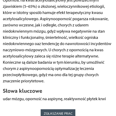
Oporność na kwas acetylosalicylowy jest powszechnym
zjawiskiem (5–65%) o złożonej, wieloczynnikowej etiologii,
które w istotny sposób hamuje efekt terapeutyczny kwasu
acetylosalicylowego. Aspirynooporność pogarsza rokowanie,
zarówno wczesne, jak i odległe, chorych z udarem
niedokrwiennym mózgu, gdyż wpływa negatywnie na stan
kliniczny i funkcjonalny, śmiertelność, wielkość ogniska
niedokrwiennego oaz tendencję do nawrotowości incydentów
naczyniowo-mózgowych. U chorych z opornością na kwas
acetylosalicylowy zaleca się różne terapie alternatywne.
Konieczne są dalsze badania w tym kierunku, by umożliwić
chorym z aspirynoopornością optymalizację leczenia
przeciwpłytkowego, gdyż ma ono dla tej grupy chorych
znaczenie priorytetowe.
Słowa kluczowe
udar mózgu, oporność na aspirynę, reaktywność płytek krwi
ZGŁASZANIE PRAC