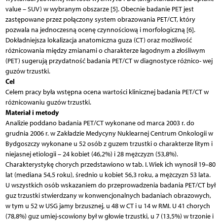
value – SUV) w wybranym obszarze [5]. Obecnie badanie PET jest
zastępowane przez połączony system obrazowania PET/CT, który
pozwala na jednoczesną ocenę czynnościową i morfologiczną [6].
Dokładniejsza lokalizacja anatomiczna guza (CT) oraz możliwość
różnicowania między zmianami o charakterze łagodnym a złośliwym
(PET) sugerują przydatność badania PET/CT w diagnostyce różnico- wej
guzów trzustki.
Cel
Celem pracy była wstępna ocena wartości klinicznej badania PET/CT w
różnicowaniu guzów trzustki.
Materiał i metody
Analizie poddano badania PET/CT wykonane od marca 2003 r. do
grudnia 2006 r. w Zakładzie Medycyny Nuklearnej Centrum Onkologii w
Bydgoszczy wykonane u 52 osób z guzem trzustki o charakterze litym i
niejasnej etiologii – 24 kobiet (46,2%) i 28 mężczyzn (53,8%).
Charakterystykę chorych przedstawiono w tab. I. Wiek ich wynosił 19–80
lat (mediana 54,5 roku), średnio u kobiet 56,3 roku, a mężczyzn 53 lata.
U wszystkich osób wskazaniem do przeprowadzenia badania PET/CT był
guz trzustki stwierdzany w konwencjonalnych badaniach obrazowych,
w tym u 52 w USG jamy brzusznej, u 48 w CT i u 14 w RMI. U 41 chorych
(78,8%) guz umiej-scowiony był w głowie trzustki, u 7 (13,5%) w trzonie i