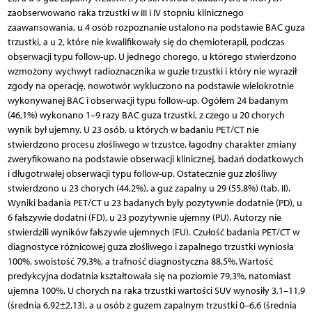
zaobserwowano raka trzustki w III i IV stopniu klinicznego
zaawansowania, u 4 osób rozpoznanie ustalono na podstawie BAC guza
trzustki, a u 2, które nie kwalifikowały się do chemioterapii, podczas
obserwacji typu follow-up. U jednego chorego, u którego stwierdzono
wzmożony wychwyt radioznacznika w guzie trzustki i który nie wyraził
zgody na operację, nowotwór wykluczono na podstawie wielokrotnie
wykonywanej BAC i obserwacji typu follow-up. Ogółem 24 badanym
(46,1%) wykonano 1–9 razy BAC guza trzustki, z czego u 20 chorych
wynik był ujemny. U 23 osób, u których w badaniu PET/CT nie
stwierdzono procesu złośliwego w trzustce, łagodny charakter zmiany
zweryfikowano na podstawie obserwacji klinicznej, badań dodatkowych
i długotrwałej obserwacji typu follow-up. Ostatecznie guz złośliwy
stwierdzono u 23 chorych (44,2%), a guz zapalny u 29 (55,8%) (tab. II).
Wyniki badania PET/CT u 23 badanych były pozytywnie dodatnie (PD), u
6 fałszywie dodatni (FD), u 23 pozytywnie ujemny (PU). Autorzy nie
stwierdzili wyników fałszywie ujemnych (FU). Czułość badania PET/CT w
diagnostyce różnicowej guza złośliwego i zapalnego trzustki wyniosła
100%, swoistość 79,3%, a trafność diagnostyczna 88,5%. Wartość
predykcyjna dodatnia kształtowała się na poziomie 79,3%, natomiast
ujemna 100%. U chorych na raka trzustki wartości SUV wynosiły 3,1–11,9
(średnia 6,92±2,13), a u osób z guzem zapalnym trzustki 0–6,6 (średnia