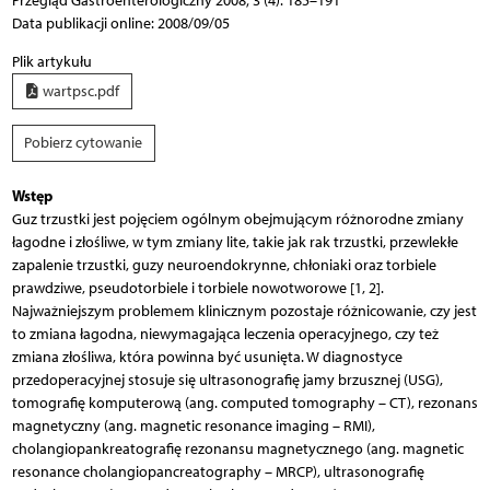
Przegląd Gastroenterologiczny 2008; 3 (4): 185–191
Data publikacji online: 2008/09/05
Plik artykułu
wartpsc.pdf
Pobierz cytowanie
Wstęp
Guz trzustki jest pojęciem ogólnym obejmującym różnorodne zmiany
łagodne i złośliwe, w tym zmiany lite, takie jak rak trzustki, przewlekłe
zapalenie trzustki, guzy neuroendokrynne, chłoniaki oraz torbiele
prawdziwe, pseudotorbiele i torbiele nowotworowe [1, 2].
Najważniejszym problemem klinicznym pozostaje różnicowanie, czy jest
to zmiana łagodna, niewymagająca leczenia operacyjnego, czy też
zmiana złośliwa, która powinna być usunięta. W diagnostyce
przedoperacyjnej stosuje się ultrasonografię jamy brzusznej (USG),
tomografię komputerową (ang. computed tomography – CT), rezonans
magnetyczny (ang. magnetic resonance imaging – RMI),
cholangiopankreatografię rezonansu magnetycznego (ang. magnetic
resonance cholangiopancreatography – MRCP), ultrasonografię