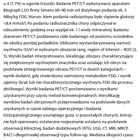
u 4 (7,7%) w ogonie trzustki. Badanie PET/CT wykonywano aparatem
Biograph LSO firmy Simens 60–90 min od dożylnego podania ok. 5
MBq/kg FDG. Warun- kiem podania radioizotopu było stężenie glukozy
<8,4 mmol/l. Po podaniu radioznacznika chory odpoczywał w
odosobnieniu godzinę oraz wypijał ok. 1 l wody mineralnej. Badaniu
skanerem PET/CT poddawano ciało badanego od poziomu oczodołów
do okolicy poniżej pośladków. Obliczano wystandaryzowaną wartość
wychwytu (SUV) w wybranym obszarze (ang. region of interest – ROI) [3,
5]. Wyniki badań interpretowano, lokalizując obszary charakteryzujące
się zwiększonym wychwytem znacznika oraz ustalając ich obrys na
podstawie zintegrowanego obrazu PET/CT w dwóch kategoriach –
wynik dodatni, gdy stwierdzono wzmożony metabolizm FDG, i wynik
ujemny (brak lub nie charakterystycznego wychwytu FDG dla procesu
złośliwego). Wyniki badania PET/CT porównywano z wynikami
uzyskanymi przy użyciu metod konwencjonalnych. Weryfikację
wyników badań obrazowych przeprowadzono na podstawie danych
uzyskanych w czasie zabiegu operacyjnego i badania
histopatologicznego usuniętego guza. U pozostałych chorych, którzy
nie byli operowani, ostateczne rozpoznanie ustalano na podstawie
obserwacji klinicznej, badań dodatkowych (RTG, USG, CT, MRI, MRCP,
BAC) i długotrwałej obserwacji typu follow-up. Mediana długości czasu