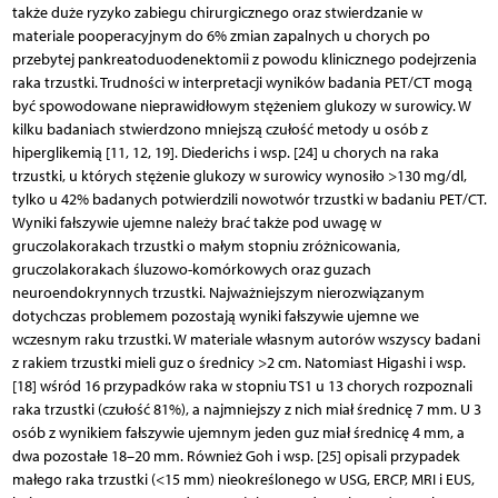
także duże ryzyko zabiegu chirurgicznego oraz stwierdzanie w
materiale pooperacyjnym do 6% zmian zapalnych u chorych po
przebytej pankreatoduodenektomii z powodu klinicznego podejrzenia
raka trzustki. Trudności w interpretacji wyników badania PET/CT mogą
być spowodowane nieprawidłowym stężeniem glukozy w surowicy. W
kilku badaniach stwierdzono mniejszą czułość metody u osób z
hiperglikemią [11, 12, 19]. Diederichs i wsp. [24] u chorych na raka
trzustki, u których stężenie glukozy w surowicy wynosiło >130 mg/dl,
tylko u 42% badanych potwierdzili nowotwór trzustki w badaniu PET/CT.
Wyniki fałszywie ujemne należy brać także pod uwagę w
gruczolakorakach trzustki o małym stopniu zróżnicowania,
gruczolakorakach śluzowo-komórkowych oraz guzach
neuroendokrynnych trzustki. Najważniejszym nierozwiązanym
dotychczas problemem pozostają wyniki fałszywie ujemne we
wczesnym raku trzustki. W materiale własnym autorów wszyscy badani
z rakiem trzustki mieli guz o średnicy >2 cm. Natomiast Higashi i wsp.
[18] wśród 16 przypadków raka w stopniu TS1 u 13 chorych rozpoznali
raka trzustki (czułość 81%), a najmniejszy z nich miał średnicę 7 mm. U 3
osób z wynikiem fałszywie ujemnym jeden guz miał średnicę 4 mm, a
dwa pozostałe 18–20 mm. Również Goh i wsp. [25] opisali przypadek
małego raka trzustki (<15 mm) nieokreślonego w USG, ERCP, MRI i EUS,