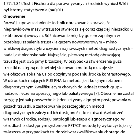
1,77±1,84). Test t Fischera dla porównywanych średnich wyniósł 9,16 i
był istotny statystycznie (p=0,01).
Omówienie
Rozwój i upowszechnienie technik obrazowania sprawia, że
nieprawidłowe masy w trzustce stwierdza się coraz częściej, nierzadko u
osób bezobjawowych. Różnicowanie między guzem zapalnym w
przebiegu zapalenia trzustki a guzem nowotworowym – mimo
wnikliwej diagnostyki z użyciem najnowszych metod diagnostycznych –
nadal jest niedoskonałe. Najczęściej pierwszą metodą obrazującą
trzustkę jest USG jamy brzusznej. W przypadku stwierdzenia guza
trzustki następną najchętniej stosowaną metodą okazuje się
wielofazowa spiralna CT po dożylnym podaniu środka kontrastowego.
W ośrodkach mających EUS FNA ta metoda jest kolejnym etapem
diagnostycznym kwalifikującym chorych do jednej z trzech grup –
nadzoru, leczenia operacyjnego lub paliatywnego [7]. Obecnie nie został
przyjęty jednak powszechnie jeden sztywny algorytm postępowania w
guzach trzustki, a zastosowanie poszczególnych metod
diagnostycznych zależy od ich dostępności, kosztów, doświadczeń
własnych ośrodka, rodzaju patologii lub etapu diagnostycznego. W
ośrodkach z dostępnym systemem PET/CT metodę tę wykorzystuje się
zwłaszcza w przypadkach trudności w zakwalifikowaniu chorego do