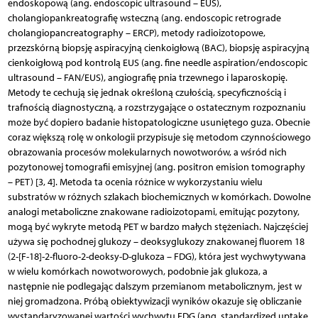
endoskopową (ang. endoscopic ultrasound – EUS),
cholangiopankreatografię wsteczną (ang. endoscopic retrograde
cholangiopancreatography – ERCP), metody radioizotopowe,
przezskórną biopsję aspiracyjną cienkoigłową (BAC), biopsję aspiracyjną
cienkoigłową pod kontrolą EUS (ang. fine needle aspiration/endoscopic
ultrasound – FAN/EUS), angiografię pnia trzewnego i laparoskopię.
Metody te cechują się jednak określoną czułością, specyficznością i
trafnością diagnostyczną, a rozstrzygające o ostatecznym rozpoznaniu
może być dopiero badanie histopatologiczne usuniętego guza. Obecnie
coraz większą rolę w onkologii przypisuje się metodom czynnościowego
obrazowania procesów molekularnych nowotworów, a wśród nich
pozytonowej tomografii emisyjnej (ang. positron emision tomography
– PET) [3, 4]. Metoda ta ocenia różnice w wykorzystaniu wielu
substratów w różnych szlakach biochemicznych w komórkach. Dowolne
analogi metaboliczne znakowane radioizotopami, emitując pozytony,
mogą być wykryte metodą PET w bardzo małych stężeniach. Najczęściej
używa się pochodnej glukozy – deoksyglukozy znakowanej fluorem 18
(2-[F-18]-2-fluoro-2-deoksy-D-glukoza – FDG), która jest wychwytywana
w wielu komórkach nowotworowych, podobnie jak glukoza, a
następnie nie podlegając dalszym przemianom metabolicznym, jest w
niej gromadzona. Próbą obiektywizacji wyników okazuje się obliczanie
wystandaryzowanej wartości wychwytu FDG (ang. standardized uptake