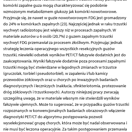
komórki zapalne guza mogą charakteryzować się podobnie
wzmożonym metabolizmem glukozy jak komórki nowotworowe.
Przyjmuje się, że nawet w guzie nowotworowym FDG jest gromadzony
do 24% w komórkach zapalnych [23]. Najczęściej jednak w raku trzustki
wychwyt radioizotopu jest większy niż w procesach zapalnych. W
materiale autorów u 6 osób (20,7%) z guzem zapalnym trzustki
wychwyt FDG przemawiał za procesem złośliwym. Przyjmując jednak
strategię leczenia operacyjnego wszystkich resekcyjnych guzów
trzustki, niewielki odsetek wyników PET/CT fałszywie dodatnich jest do
zaakceptowania. Wyniki fałszywie dodatnie poza procesami zapalnymi
trzustki mogą być stwierdzane w łagodnych zmianach w trzustce
(gruczolak, torbiel i pseudotorbiel), w zapaleniu i/lub kamicy
przewodów żółciowych oraz u chorych po inwazyjnych badaniach
diagnostycznych i leczniczych (nakłucia, sfinkteriotomia, protezowanie
dróg żółciowych i trzustkowych). Autorzy niniejszej pracy zwracają
szczególną uwagę, że w materiale własnym nie stwierdzili wyników
fałszywie ujemnych. Może to sugerować, że w przypadku guzów trzustki
rozpoznanych w konwencjonalnych badaniach obrazowych włączenie
diagnostyki PET/CT do algorytmu postępowania pozwoli
wyselekcjonować grupę chorych, która może być nadal obserwowana i
nie musi być leczona operacyjnie. Za takim postępowaniem przemawia