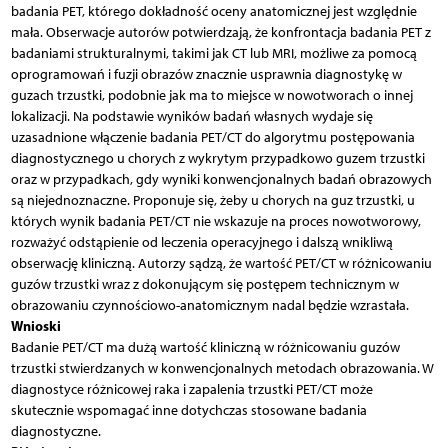
badania PET, którego dokładność oceny anatomicznej jest względnie
mała. Obserwacje autorów potwierdzają, że konfrontacja badania PET z
badaniami strukturalnymi, takimi jak CT lub MRI, możliwe za pomocą
oprogramowań i fuzji obrazów znacznie usprawnia diagnostykę w
guzach trzustki, podobnie jak ma to miejsce w nowotworach o innej
lokalizacji. Na podstawie wyników badań własnych wydaje się
uzasadnione włączenie badania PET/CT do algorytmu postępowania
diagnostycznego u chorych z wykrytym przypadkowo guzem trzustki
oraz w przypadkach, gdy wyniki konwencjonalnych badań obrazowych
są niejednoznaczne. Proponuje się, żeby u chorych na guz trzustki, u
których wynik badania PET/CT nie wskazuje na proces nowotworowy,
rozważyć odstąpienie od leczenia operacyjnego i dalszą wnikliwą
obserwację kliniczną. Autorzy sądzą, że wartość PET/CT w różnicowaniu
guzów trzustki wraz z dokonującym się postępem technicznym w
obrazowaniu czynnościowo-anatomicznym nadal będzie wzrastała.
Wnioski
Badanie PET/CT ma dużą wartość kliniczną w różnicowaniu guzów
trzustki stwierdzanych w konwencjonalnych metodach obrazowania. W
diagnostyce różnicowej raka i zapalenia trzustki PET/CT może
skutecznie wspomagać inne dotychczas stosowane badania
diagnostyczne.