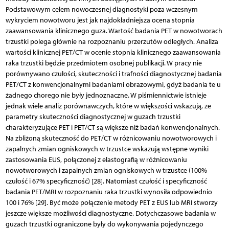
Podstawowym celem nowoczesnej diagnostyki poza wczesnym
wykryciem nowotworu jest jak najdokładniejsza ocena stopnia
zaawansowania klinicznego guza. Wartość badania PET w nowotworach
trzustki polega głównie na rozpoznaniu przerzutów odległych. Analiza
wartości klinicznej PET/CT w ocenie stopnia klinicznego zaawansowania
raka trzustki będzie przedmiotem osobnej publikacji. W pracy nie
porównywano czułości, skuteczności i trafności diagnostycznej badania
PET/CT z konwencjonalnymi badaniami obrazowymi, gdyż badania te u
żadnego chorego nie były jednoznaczne. W piśmiennictwie istnieje
jednak wiele analiz porównawczych, które w większości wskazują, że
parametry skuteczności diagnostycznej w guzach trzustki
charakteryzujące PET i PET/CT są większe niż badań konwencjonalnych.
Na zbliżoną skuteczność do PET/CT w różnicowaniu nowotworowych i
zapalnych zmian ogniskowych w trzustce wskazują wstępne wyniki
zastosowania EUS, połączonej z elastografią w różnicowaniu
nowotworowych i zapalnych zmian ogniskowych w trzustce (100%
czułość i 67% specyficzność) [28]. Natomiast czułość i specyficzność
badania PET/MRI w rozpoznaniu raka trzustki wynosiła odpowiednio
100 i 76% [29]. Być może połączenie metody PET z EUS lub MRI stworzy
jeszcze większe możliwości diagnostyczne. Dotychczasowe badania w
guzach trzustki ograniczone były do wykonywania pojedynczego