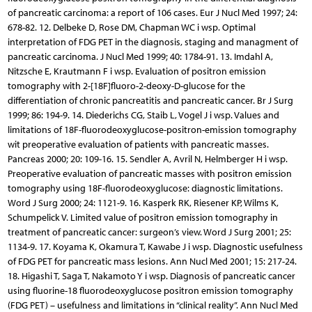
of pancreatic carcinoma: a report of 106 cases. Eur J Nucl Med 1997; 24:
678-82. 12. Delbeke D, Rose DM, Chapman WC i wsp. Optimal
interpretation of FDG PET in the diagnosis, staging and managment of
pancreatic carcinoma. J Nucl Med 1999; 40: 1784-91. 13. Imdahl A,
Nitzsche E, Krautmann F i wsp. Evaluation of positron emission
tomography with 2-[18F]fluoro-2-deoxy-D-glucose for the
differentiation of chronic pancreatitis and pancreatic cancer. Br J Surg
1999; 86: 194-9. 14. Diederichs CG, Staib L, Vogel J i wsp. Values and
limitations of 18F-fluorodeoxyglucose-positron-emission tomography
wit preoperative evaluation of patients with pancreatic masses.
Pancreas 2000; 20: 109-16. 15. Sendler A, Avril N, Helmberger H i wsp.
Preoperative evaluation of pancreatic masses with positron emission
tomography using 18F-fluorodeoxyglucose: diagnostic limitations.
Word J Surg 2000; 24: 1121-9. 16. Kasperk RK, Riesener KP, Wilms K,
Schumpelick V. Limited value of positron emission tomography in
treatment of pancreatic cancer: surgeon’s view. Word J Surg 2001; 25:
1134-9. 17. Koyama K, Okamura T, Kawabe J i wsp. Diagnostic usefulness
of FDG PET for pancreatic mass lesions. Ann Nucl Med 2001; 15: 217-24.
18. Higashi T, Saga T, Nakamoto Y i wsp. Diagnosis of pancreatic cancer
using fluorine-18 fluorodeoxyglucose positron emission tomography
(FDG PET) – usefulness and limitations in “clinical reality”. Ann Nucl Med