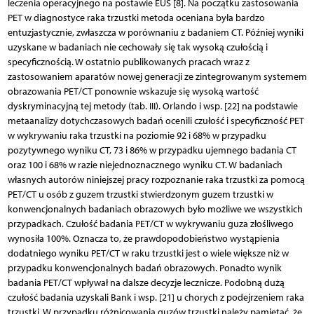
leczenia operacyjnego na postawie EUS [8]. Na początku zastosowania
PET w diagnostyce raka trzustki metoda oceniana była bardzo
entuzjastycznie, zwłaszcza w porównaniu z badaniem CT. Później wyniki
uzyskane w badaniach nie cechowały się tak wysoką czułością i
specyficznością. W ostatnio publikowanych pracach wraz z
zastosowaniem aparatów nowej generacji ze zintegrowanym systemem
obrazowania PET/CT ponownie wskazuje się wysoką wartość
dyskryminacyjną tej metody (tab. III). Orlando i wsp. [22] na podstawie
metaanalizy dotychczasowych badań ocenili czułość i specyficzność PET
w wykrywaniu raka trzustki na poziomie 92 i 68% w przypadku
pozytywnego wyniku CT, 73 i 86% w przypadku ujemnego badania CT
oraz 100 i 68% w razie niejednoznacznego wyniku CT. W badaniach
własnych autorów niniejszej pracy rozpoznanie raka trzustki za pomocą
PET/CT u osób z guzem trzustki stwierdzonym guzem trzustki w
konwencjonalnych badaniach obrazowych było możliwe we wszystkich
przypadkach. Czułość badania PET/CT w wykrywaniu guza złośliwego
wynosiła 100%. Oznacza to, że prawdopodobieństwo wystąpienia
dodatniego wyniku PET/CT w raku trzustki jest o wiele większe niż w
przypadku konwencjonalnych badań obrazowych. Ponadto wynik
badania PET/CT wpływał na dalsze decyzje lecznicze. Podobną dużą
czułość badania uzyskali Bank i wsp. [21] u chorych z podejrzeniem raka
trzustki. W przypadku różnicowania guzów trzustki należy pamiętać, że