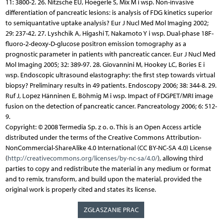
11: 3800-2. 26. Nitzsche EU, Hoegerle S, Mix M i wsp. Non-invasive
differentiation of pancreatic lesions: is analysis of FDG kinetics superior
to semiquantative uptake analysis? Eur J Nucl Med Mol Imaging 2002;
29: 237-42. 27. Lyshchik A, Higashi T, Nakamoto Y i wsp. Dual-phase 18F-
fluoro-2-deoxy-D-glucose positron emission tomography as a
prognostic parameter in patients with pancreatic cancer. Eur J Nucl Med
Mol Imaging 2005; 32: 389-97. 28. Giovannini M, Hookey LC, Bories E i
wsp. Endoscopic ultrasound elastography: the first step towards virtual
biopsy? Preliminary results in 49 patients. Endoscopy 2006; 38: 344-8. 29.
Ruf J, Lopez Hänninen E, Böhmig M i wsp. Impact of FDGPET/MRI image
fusion on the detection of pancreatic cancer. Pancreatology 2006; 6: 512-
9.
Copyright: © 2008 Termedia Sp. z o. o. This is an Open Access article
distributed under the terms of the Creative Commons Attribution-
NonCommercial-ShareAlike 4.0 International (CC BY-NC-SA 4.0) License
(
http://creativecommons.org/licenses/by-nc-sa/4.0/
), allowing third
parties to copy and redistribute the material in any medium or format
and to remix, transform, and build upon the material, provided the
original work is properly cited and states its license.
ZGŁASZANIE PRAC