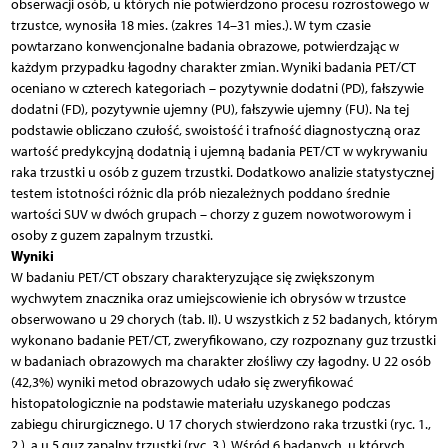
obserwacji osób, u których nie potwierdzono procesu rozrostowego w
trzustce, wynosiła 18 mies. (zakres 14–31 mies.). W tym czasie
powtarzano konwencjonalne badania obrazowe, potwierdzając w
każdym przypadku łagodny charakter zmian. Wyniki badania PET/CT
oceniano w czterech kategoriach – pozytywnie dodatni (PD), fałszywie
dodatni (FD), pozytywnie ujemny (PU), fałszywie ujemny (FU). Na tej
podstawie obliczano czułość, swoistość i trafność diagnostyczną oraz
wartość predykcyjną dodatnią i ujemną badania PET/CT w wykrywaniu
raka trzustki u osób z guzem trzustki. Dodatkowo analizie statystycznej
testem istotności różnic dla prób niezależnych poddano średnie
wartości SUV w dwóch grupach – chorzy z guzem nowotworowym i
osoby z guzem zapalnym trzustki.
Wyniki
W badaniu PET/CT obszary charakteryzujące się zwiększonym
wychwytem znacznika oraz umiejscowienie ich obrysów w trzustce
obserwowano u 29 chorych (tab. II). U wszystkich z 52 badanych, którym
wykonano badanie PET/CT, zweryfikowano, czy rozpoznany guz trzustki
w badaniach obrazowych ma charakter złośliwy czy łagodny. U 22 osób
(42,3%) wyniki metod obrazowych udało się zweryfikować
histopatologicznie na podstawie materiału uzyskanego podczas
zabiegu chirurgicznego. U 17 chorych stwierdzono raka trzustki (ryc. 1.,
2.), a u 5 guz zapalny trzustki (ryc. 3.). Wśród 6 badanych, u których