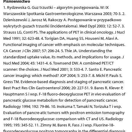
Piśmiennictwo
1. Rydzewska G. Guz trzustki – algorytm postępowania. W: IX
Warszawskie Spotkania Gastroenterologiczne. Warszawa 2003; 70-3. 2.
Dzieniszewski J, Jarosz M, Rakoczy A. Postępowanie w przypadkowo
wykrytych guzach trzustki (incidentaloma). Med Dypl 2003; 12: 52-7. 3.
Strauss LG, Conti PS. The applications of PET in clinical oncology. J Nucl
Med 1991; 32: 623-48. 4. Torigian DA, Huang SS, Houseni M, Alavi A.
Functional imaging of cancer with emphasis on molecular techniques.
CA Cancer J Clin 2007; 57: 206-24. 5. Thie JA. Understanding the
standardized uptake value, its methods, and implications for usage. J
Nucl Med 2004; 45: 1431-4. 6. Townsend DW. A combined PET/CT
scanner: the choices. J Nucl Med 2001; 3: 533-4. 7. Santo E. Pancreatic
cancer imaging: which method? JOP 2004; 5: 253-7. 8. Michl P, Pauls S,
Gress TM. Evidence-based diagnosis and staging of pancreatic cancer.
Best Pract Res Clin Gastroenterol 2006; 20: 227-51. 9. Bares R, Klever P,
Hauptmann S i wsp. F-18 fluoro-deoxyglucose PET
in vivo
evaluation of
pancreatic glucose metabolism for detection of pancreatic cancer.
Radiology 1994; 192: 79-86. 10. Inokuma T, Tamaki N, Torizuka T i wsp.
Evaluation of pancre-atic tumors with positron emission tomography
and F-18 fluorodeoxyglucose: comparison with CT and US. Radiology
1995; 195: 345-52. 11. Zimny M, Bares R, Fass J i wsp. Fluorine-18-
fluorodeoxyglucose positron tomography in the differential diagnosis