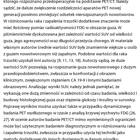
którego rozpoznano przedoperacyjnie na podstawie PET/CT. Należy
sądzić, że dalsze zwiększenie rozdzielczości aparatów PET nowej
generacji powinno zmniejszyć odsetek nierozpoznanych nowotworów.
W różnicowaniu raka i zapalenia trzustki dodatkowe znaczenie może
mieć ilościowy pomiar radioaktywności FDG w obszarze guza. W
piśmiennictwie dyskutowana jest zależność wartości SUV od wielkości
guza, jego agresywności oraz długości przeżycia chorego. W materiale
własnym autorów średnie wartości SUV były znamiennie większe u osób
z guzem nowotworowym niż zapalnym. Podobne wartości dla raka
trzustki uzyskali inni autorzy [9, 11, 13, 18]. Autorzy sądzą, że duże
wartości SUV pozwalają na rozpoznanie guza nowotworowego z dużym
prawdopodobieństwem, zwłaszcza w konfrontacji z obrazem
klinicznym, zwiększonym stężeniem CA 19-9 i innymi badaniami
obrazowymi. Analizując wyniki SUV, należy jednak pamiętać, że
wykazują one dużą zmienność w zależności od czasu badania, wielkości i
budowy histologicznej guza oraz stężenia glukozy i insuliny w surowicy.
Poprawę wyników można uzyskać także w przypadku dynamicznego
badania PET wydłużonego w czasie z analizą krzywej wychwytu FDG [26,
27]. W ocenie autorów badanie PET/CT mimo wymienionych ograniczeń
może być użytecznym badaniem diagnostycznym w różnicowaniu raka
i zapalenia trzustki, zwłaszcza w przypadku użycia tej techniki jako
metody dodatkowej do innych dostępnych w danym ośrodku.