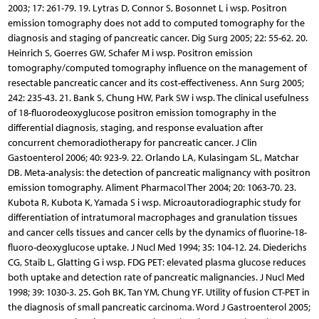
2003; 17: 261-79. 19. Lytras D, Connor S, Bosonnet L i wsp. Positron
emission tomography does not add to computed tomography for the
diagnosis and staging of pancreatic cancer. Dig Surg 2005; 22: 55-62. 20.
Heinrich S, Goerres GW, Schafer M i wsp. Positron emission
tomography/computed tomography influence on the management of
resectable pancreatic cancer and its cost-effectiveness. Ann Surg 2005;
242: 235-43. 21. Bank S, Chung HW, Park SW i wsp. The clinical usefulness
of 18-fluorodeoxyglucose positron emission tomography in the
differential diagnosis, staging, and response evaluation after
concurrent chemoradiotherapy for pancreatic cancer. J Clin
Gastoenterol 2006; 40: 923-9. 22. Orlando LA, Kulasingam SL, Matchar
DB. Meta-analysis: the detection of pancreatic malignancy with positron
emission tomography. Aliment Pharmacol Ther 2004; 20: 1063-70. 23.
Kubota R, Kubota K, Yamada S i wsp. Microautoradiographic study for
differentiation of intratumoral macrophages and granulation tissues
and cancer cells tissues and cancer cells by the dynamics of fluorine-18-
fluoro-deoxyglucose uptake. J Nucl Med 1994; 35: 104-12. 24. Diederichs
CG, Staib L, Glatting G i wsp. FDG PET: elevated plasma glucose reduces
both uptake and detection rate of pancreatic malignancies. J Nucl Med
1998; 39: 1030-3. 25. Goh BK, Tan YM, Chung YF. Utility of fusion CT-PET in
the diagnosis of small pancreatic carcinoma. Word J Gastroenterol 2005;