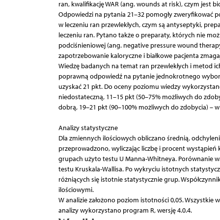
ran, kwalifikację WAR (ang. wounds at risk), czym jest b
Odpowiedzi na pytania 21–32 pomogły zweryfikować poz
w leczeniu ran przewlekłych, czym są antyseptyki, pre
leczeniu ran. Pytano także o preparaty, których nie mo
podciśnieniowej (ang. negative pressure wound thera
zapotrzebowanie kaloryczne i białkowe pacjenta zmagaj
Wiedzę badanych na temat ran przewlekłych i metod ic
poprawną odpowiedź na pytanie jednokrotnego wyboru
uzyskać 21 pkt. Do oceny poziomu wiedzy wykorzystano
niedostateczną, 11–15 pkt (50–75% możliwych do zdoby
dobrą, 19–21 pkt (90–100% możliwych do zdobycia) – w
Analizy statystyczne
Dla zmiennych ilościowych obliczano średnią, odchylen
przeprowadzono, wyliczając liczbę i procent wystąpień 
grupach użyto testu U Manna-Whitneya. Porównanie wa
testu Kruskala-Wallisa. Po wykryciu istotnych statysty
różniących się istotnie statystycznie grup. Współczynn
ilościowymi.
W analizie założono poziom istotności 0,05. Wszystkie 
analizy wykorzystano program R, wersję 4.0.4.