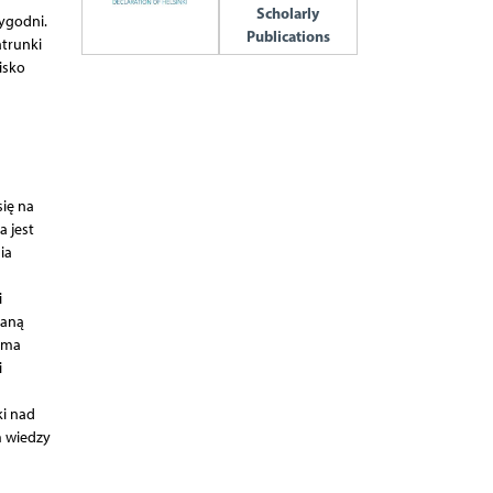
Scholarly
tygodni.
Publications
trunki
isko
się na
a jest
ia
i
raną
a ma
i
i nad
m wiedzy