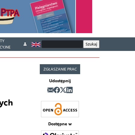
TY
CYJNE
ZGŁASZANIE PRAC
Udostępnij
łych
Dostępne w