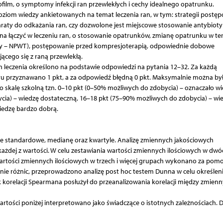
iofilm, o symptomy infekcji ran przewlekłych i cechy idealnego opatrunku.
iom wiedzy ankietowanych na temat leczenia ran, w tym: strategii postę
paraty do odkażania ran, czy dozwolone jest miejscowe stosowanie antybiot
żna łączyć w leczeniu ran, o stosowanie opatrunków, zmianę opatrunku w ter
py – NPWT), postępowanie przed kompresjoterapią, odpowiednie dobowe
ącego się z raną przewlekłą.
h leczenia określono na podstawie odpowiedzi na pytania 12–32. Za każdą
 przyznawano 1 pkt, a za odpowiedź błędną 0 pkt. Maksymalnie można by
 skalę szkolną tzn. 0–10 pkt (0–50% możliwych do zdobycia) – oznaczało w
cia) – wiedzę dostateczną, 16–18 pkt (75–90% możliwych do zdobycia) – wi
iedzę bardzo dobrą.
ie standardowe, medianę oraz kwartyle. Analizę zmiennych jakościowych
każdej z wartości. W celu zestawiania wartości zmiennych ilościowych w dwó
rtości zmiennych ilościowych w trzech i więcej grupach wykonano za pom
cznie różnic, przeprowadzono analizę post hoc testem Dunna w celu określen
ik korelacji Spearmana posłużył do przeanalizowania korelacji między zmien
wartości poniżej interpretowano jako świadczące o istotnych zależnościach. 