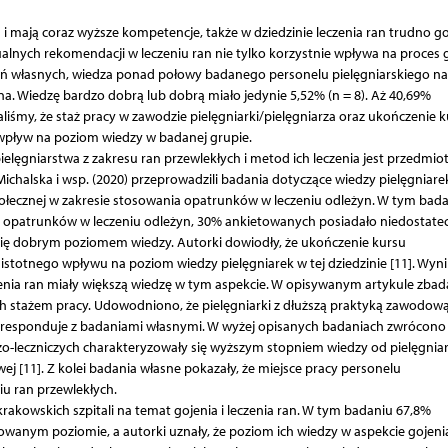
 i mają coraz wyższe kompetencje, także w dziedzinie leczenia ran trudno g
alnych rekomendacji w leczeniu ran nie tylko korzystnie wpływa na proces g
adań własnych, wiedza ponad połowy badanego personelu pielęgniarskiego n
na. Wiedzę bardzo dobrą lub dobrą miało jedynie 5,52% (n = 8). Aż 40,69%
iśmy, że staż pracy w zawodzie pielęgniarki/pielęgniarza oraz ukończenie 
y wpływ na poziom wiedzy w badanej grupie.
elęgniarstwa z zakresu ran przewlekłych i metod ich leczenia jest przedmi
 Michalska i wsp. (2020) przeprowadzili badania dotyczące wiedzy pielęgniare
ołecznej w zakresie stosowania opatrunków w leczeniu odleżyn. W tym bad
 opatrunków w leczeniu odleżyn, 30% ankietowanych posiadało niedostate
ę dobrym poziomem wiedzy. Autorki dowiodły, że ukończenie kursu
o istotnego wpływu na poziom wiedzy pielęgniarek w tej dziedzinie [11]. Wyni
czenia ran miały większą wiedzę w tym aspekcie. W opisywanym artykule zba
h stażem pracy. Udowodniono, że pielęgniarki z dłuższą praktyką zawodow
oresponduje z badaniami własnymi. W wyżej opisanych badaniach zwrócon
czo-leczniczych charakteryzowały się wyższym stopniem wiedzy od pielęgnia
 [11]. Z kolei badania własne pokazały, że miejsce pracy personelu
iu ran przewlekłych.
krakowskich szpitali na temat gojenia i leczenia ran. W tym badaniu 67,8%
anym poziomie, a autorki uznały, że poziom ich wiedzy w aspekcie gojenia