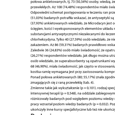
połowa ankietowanych, tj. 73 (50,34%) osoby, wiedzą, 
przewlekłych. Aż 108 (74,48%) respondentów miało świad
Odpowiedni schemat postępowania w leczeniu ran przew
(51,03%) badanych potrafiła wskazać, że antyseptyki s
(37,93%) ankietowanych wiedziało, że Microdacyn jest 
ścięgien, kości i wyeksponowanych elementów układu 
substancjami antyseptycznymi niezalecanymi do leczeni
chlorheksydyna. Tylko 40 (27,59%) osób wiedziało, że n
zakażeniem. Aż 86 (59,31%) badanych prawidłowo wskazał
Zaledwie 36 (24,83%) osób miało świadomość, że opatru
(26,21%) respondentów wiedziało, jak długo można utr
osób wiedziało, że superabsorbenty są opatrunkami wyr
68 (46,90%), miała świadomość, jak często w stosowani
kostka-ramię wymagana jest przy zastosowaniu kompresj
Ponad połowa ankietowanych (80; 55,17%) znała zgodne
zmagających się z raną przewlekłą (tab. 4).
Zmienne takie jak wykształcenie (p = 0,101), rodzaj specj
intensywnej terapii (p = 0,548), na oddziale zabiegowym
różnicowały badanych pod względem poziomu wiedzy na
pracy wzrastał poziom wiedzy badanych (p = 0,032). Pozi
ukończyły inne kursy specjalistyczne lub też nie ukończy