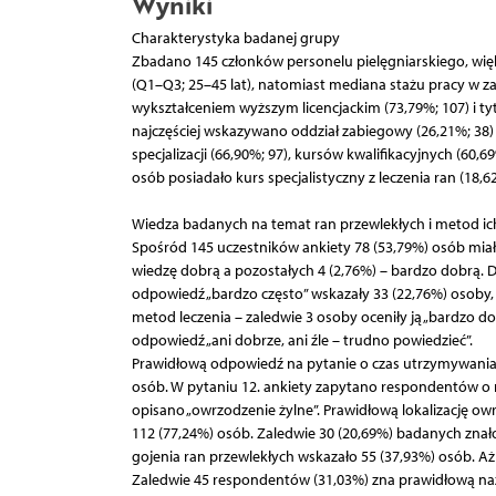
Wyniki
Charakterystyka badanej grupy
Zbadano 145 członków personelu pielęgniarskiego, więk
(Q1–Q3; 25–45 lat), natomiast mediana stażu pracy w za
wykształceniem wyższym licencjackim (73,79%; 107) i t
najczęściej wskazywano oddział zabiegowy (26,21%; 38)
specjalizacji (66,90%; 97), kursów kwalifikacyjnych (60,
osób posiadało kurs specjalistyczny z leczenia ran (18,62
Wiedza badanych na temat ran przewlekłych i metod ich
Spośród 145 uczestników ankiety 78 (53,79%) osób miał
wiedzę dobrą a pozostałych 4 (2,76%) – bardzo dobrą. 
odpowiedź „bardzo często” wskazały 33 (22,76%) osoby, 
metod leczenia – zaledwie 3 osoby oceniły ją „bardzo do
odpowiedź „ani dobrze, ani źle – trudno powiedzieć”.
Prawidłową odpowiedź na pytanie o czas utrzymywania s
osób. W pytaniu 12. ankiety zapytano respondentów o r
opisano „owrzodzenie żylne”. Prawidłową lokalizację owr
112 (77,24%) osób. Zaledwie 30 (20,69%) badanych znało
gojenia ran przewlekłych wskazało 55 (37,93%) osób. Aż
Zaledwie 45 respondentów (31,03%) zna prawidłową nazw