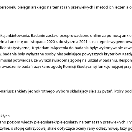
sonelu pielęgniarskiego na temat ran przewlekłych i metod ich leczenia o
ą ankietowania. Badanie zostało przeprowadzone online za pomocą ankiet
ali ankietę od listopada 2020 r. do stycznia 2021 r., następnie wygenero
lizie statystycznej. Kryteriami włączenia do badania były: wykonywanie za
 Z badania były wyłączane osoby niespełniające powyższych kryteriów. Każd
musiał potwierdził, że wyraził świadomą zgodę na udział w badaniu. Respo
prowadzenie badań uzyskano zgodę Komisji Bioetycznej funkcjonującej przy
ariusz ankiety jednokrotnego wyboru składający się z 32 pytań, który pod
kłych.
no poziom wiedzy pielęgniarek/pielęgniarzy na temat ran przewlekłych. P
 żylne, o stopę cukrzycową, skale dotyczące oceny rany odleżynowej, fazy go