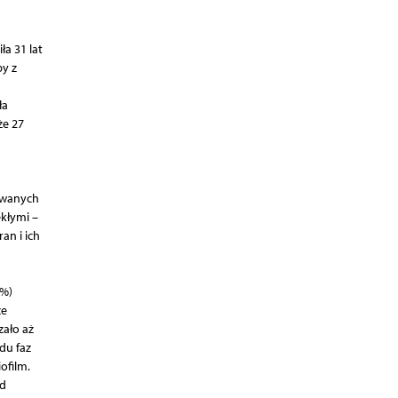
a 31 lat
by z
ła
że 27
towanych
kłymi –
an i ich
1%)
że
zało aż
du faz
ofilm.
ad