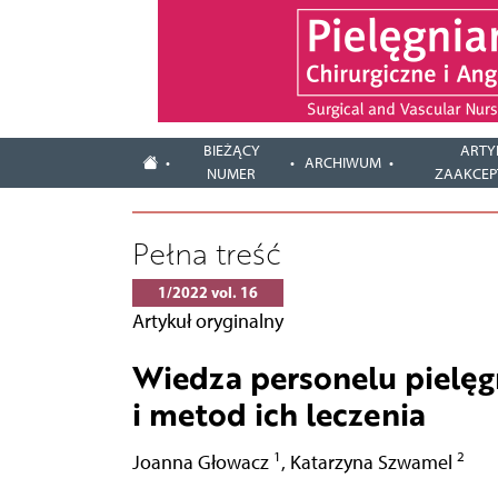
BIEŻĄCY
ARTY
ARCHIWUM
NUMER
ZAAKCE
Pełna treść
1/2022 vol. 16
Artykuł oryginalny
Wiedza personelu pielęg
i metod ich leczenia
1
2
Joanna Głowacz
,
Katarzyna Szwamel