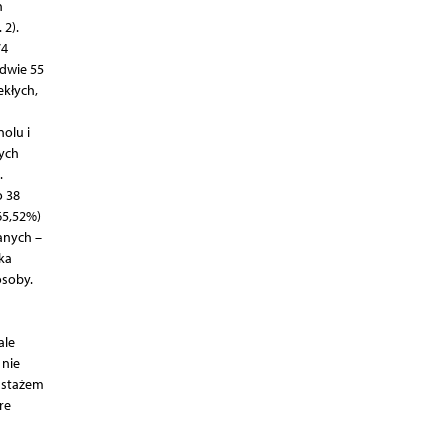
n
 2).
74
edwie 55
ekłych,
olu i
tych
.
o 38
65,52%)
anych –
ka
osoby.
ale
 nie
 stażem
re