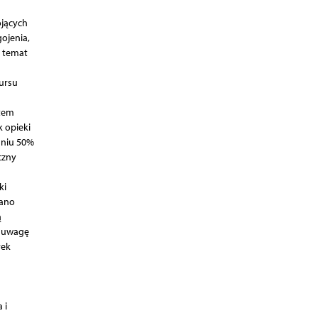
ojących
ojenia,
a temat
kursu
otem
k opieki
aniu 50%
czny
ki
dano
ą
o uwagę
rek
 i