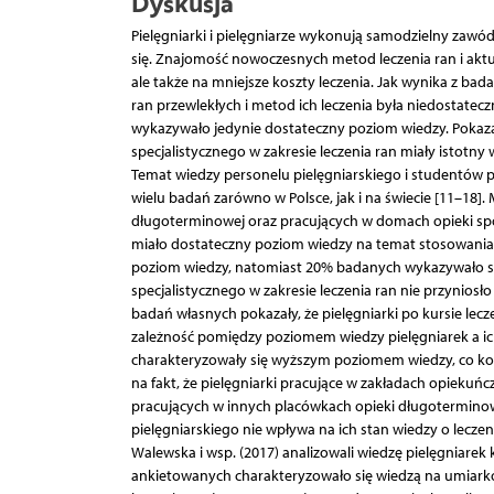
Dyskusja
Pielęgniarki i pielęgniarze wykonują samodzielny zawód
się. Znajomość nowoczesnych metod leczenia ran i aktu
ale także na mniejsze koszty leczenia. Jak wynika z b
ran przewlekłych i metod ich leczenia była niedostatecz
wykazywało jedynie dostateczny poziom wiedzy. Pokazal
specjalistycznego w zakresie leczenia ran miały istotn
Temat wiedzy personelu pielęgniarskiego i studentów pi
wielu badań zarówno w Polsce, jak i na świecie [11–18].
długoterminowej oraz pracujących w domach opieki sp
miało dostateczny poziom wiedzy na temat stosowania
poziom wiedzy, natomiast 20% badanych wykazywało si
specjalistycznego w zakresie leczenia ran nie przyniosł
badań własnych pokazały, że pielęgniarki po kursie le
zależność pomiędzy poziomem wiedzy pielęgniarek a ic
charakteryzowały się wyższym poziomem wiedzy, co k
na fakt, że pielęgniarki pracujące w zakładach opiekuń
pracujących w innych placówkach opieki długoterminowej
pielęgniarskiego nie wpływa na ich stan wiedzy o leczen
Walewska i wsp. (2017) analizowali wiedzę pielęgniarek 
ankietowanych charakteryzowało się wiedzą na umiarkow