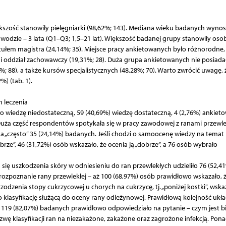
szość stanowiły pielęgniarki (98,62%; 143). Mediana wieku badanych wynosił
wodzie – 3 lata (Q1–Q3; 1,5–21 lat). Większość badanej grupy stanowiły oso
ytułem magistra (24,14%; 35). Miejsce pracy ankietowanych było różnorodne,
 i oddział zachowawczy (19,31%; 28). Duża grupa ankietowanych nie posiada
69%; 88), a także kursów specjalistycznych (48,28%; 70). Warto zwrócić uwagę, 
%) (tab. 1).
 leczenia
o wiedzę niedostateczną, 59 (40,69%) wiedzę dostateczną, 4 (2,76%) ankie
Duża część respondentów spotykała się w pracy zawodowej z ranami przewle
a „często” 35 (24,14%) badanych. Jeśli chodzi o samoocenę wiedzy na temat r
brze”, 46 (31,72%) osób wskazało, że ocenia ją „dobrze”, a 76 osób wybrało
ię uszkodzenia skóry w odniesieniu do ran przewlekłych udzieliło 76 (52,4
ozpoznanie rany przewlekłej – aż 100 (68,97%) osób prawidłowo wskazało, 
zodzenia stopy cukrzycowej u chorych na cukrzycę, tj. „poniżej kostki”, wska
 klasyfikację służącą do oceny rany odleżynowej. Prawidłową kolejność ukła
 119 (82,07%) badanych prawidłowo odpowiedziało na pytanie – czym jest bi
ę klasyfikacji ran na niezakażone, zakażone oraz zagrożone infekcją. Pon