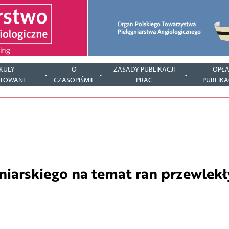
KUŁY
O
ZASADY PUBLIKACJI
OPŁA
PTOWANE
CZASOPIŚMIE
PRAC
PUBLIKA
niarskiego na temat ran przewlek