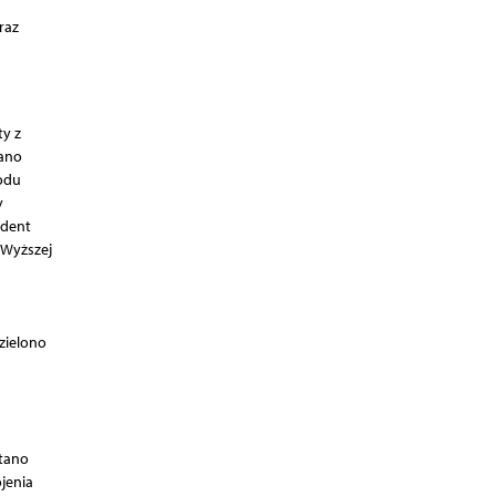
raz
y z
wano
wodu
y
ndent
 Wyższej
zielono
ytano
jenia