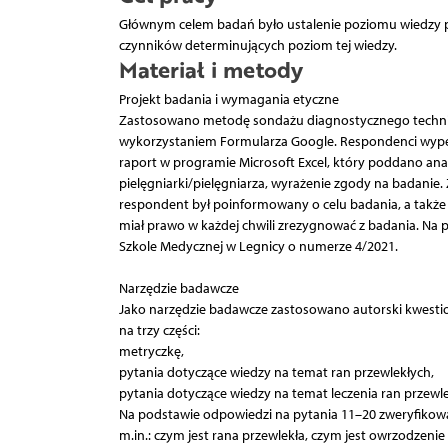
Głównym celem badań było ustalenie poziomu wiedzy per
czynników determinujących poziom tej wiedzy.
Materiał i metody
Projekt badania i wymagania etyczne
Zastosowano metodę sondażu diagnostycznego technik
wykorzystaniem Formularza Google. Respondenci wypełni
raport w programie Microsoft Excel, który poddano ana
pielęgniarki/pielęgniarza, wyrażenie zgody na badanie.
respondent był poinformowany o celu badania, a także 
miał prawo w każdej chwili zrezygnować z badania. Na 
Szkole Medycznej w Legnicy o numerze 4/2021.
Narzędzie badawcze
Jako narzędzie badawcze zastosowano autorski kwestion
na trzy części:
metryczkę,
pytania dotyczące wiedzy na temat ran przewlekłych,
pytania dotyczące wiedzy na temat leczenia ran przewle
Na podstawie odpowiedzi na pytania 11–20 zweryfikowa
m.in.: czym jest rana przewlekła, czym jest owrzodzenie