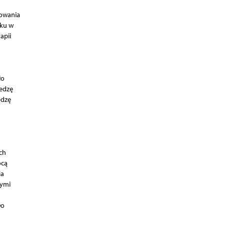
powania
yku w
apii
ło
iedzę
edzę
ch
ocą
ia
nymi
Do