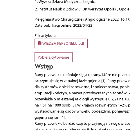
Wyższa Szkoła Medyczna, Legnica
Instytut Nauk o Zdrowiu, Uniwersytet Opolski, Opole
Pielęgniarstwo Chirurgiczne i Angiologiczne 2022; 16(1)
Data publikacji online: 2022/04/22
Plik artykułu
WIEDZA PERSONELU.pdf
Pobierz cytowanie
Wstęp
Rany przewlekłe definiuje się jako rany, które nie prz
zatrzymuje się w zapalnej fazie gojenia [1]. Rany przew
dla systemów opieki zdrowotnej i społeczeństwa, ponie
amputacji kończyn, a nawet przedwczesnych zgonów [2, 
przewlekłe o mieszanej etiologii występują u 2,21 na 
na 1,51 na 1000 osób [3]. W krajach rozwiniętych 1–2% p
występowanie są osoby w wieku podeszłym, ponieważ w
gojenia się ran [4].
Rany przewlekłe bardzo często przyjmują nazwę owrzod
nie wykazuje ona predyspozycji do gojenia się przez po