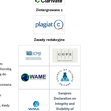
Zintergrowane z
Zasady redakcyjne
es
chorobą,
zą do
zacowana
Sarajevo
u
Declaration on
Integrity and
, kiedy
Visibility of