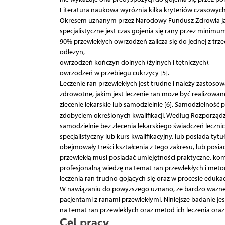
Literatura naukowa wyróżnia kilka kryteriów czasowych g
Okresem uznanym przez Narodowy Fundusz Zdrowia jak
specjalistyczne jest czas gojenia się rany przez minim
90% przewlekłych owrzodzeń zalicza się do jednej z trze
odleżyn,
owrzodzeń kończyn dolnych (żylnych i tętniczych),
owrzodzeń w przebiegu cukrzycy [5].
Leczenie ran przewlekłych jest trudne i należy zastoso
zdrowotne, jakim jest leczenie ran może być realizowane
zlecenie lekarskie lub samodzielnie [6]. Samodzielność
zdobyciem określonych kwalifikacji. Według Rozporządz
samodzielnie bez zlecenia lekarskiego świadczeń leczni
specjalistyczny lub kurs kwalifikacyjny, lub posiada tytuł
obejmowały treści kształcenia z tego zakresu, lub posiad
przewlekłą musi posiadać umiejętności praktyczne, komp
profesjonalną wiedzę na temat ran przewlekłych i metod 
leczenia ran trudno gojących się oraz w procesie eduka
W nawiązaniu do powyższego uznano, że bardzo ważne 
pacjentami z ranami przewlekłymi. Niniejsze badanie je
na temat ran przewlekłych oraz metod ich leczenia oraz
Cel pracy