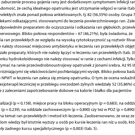
że zaburzenie procesu gojenia rany jest dodatkowym symptomem infekcji ra
omość, że cechą idealnego opatrunku jest utrzymanie wilgoci w ranie (tab.
lekłych znała ponad połowa ankietowanych, tj. 82 (56,55%) osoby. Grupa 
ą lekami odkażającymi, stosowanymi do leczenia powierzchniowego ran. Zal
odpowiednim preparatem do oczyszczania i odkażania ran głębokich, przewl
nerwowego. Blisko połowa respondentów – 67 (46,21%), była świadoma, że
a ran przewlekłych ze względu na wysoką cytotoksyczność są roztwór Rivan
ie należy stosować miejscowo antybiotyku w leczeniu ran przewlekłych obję
o preparaty, których nie należy łączyć w leczeniu ran przewlekłych (tab. 3)
nku hydrokoloidowego nie należy stosować w ranie z cechami infekcji. Tylk
zymać na ranie przeciwdrobnoustrojowy opatrunek z jonami srebra. Aż 95 (
óżniającymi się właściwościami pochłaniającymi wysięk. Blisko połowa bad
u NPWT w leczeniu ran zaleca się zmianę opatrunku. O tym że ocena wskaźni
oterapii leczniczej w przebiegu owrzodzeń żylnych wiedziały 52 (35,86%) 
 z zaleceniami zapotrzebowanie dobowe na kalorie i białko dla pacjentów
alizacji (p = 0,158), miejsce pracy na bloku operacyjnym (p = 0,683), na oddzi
 (p = 0,239), na oddziale zachowawczym (p = 0,890) czy też w POZ (p = 0,890)
 temat ran przewlekłych i metod ich leczenia. Zaobserwowano, że wraz ze
om wiedzy był istotnie wyższy u osób po kursie leczenia ran niż u osób, któ
ły żadnego kursu specjalistycznego (p = 0,003) (tab. 5).