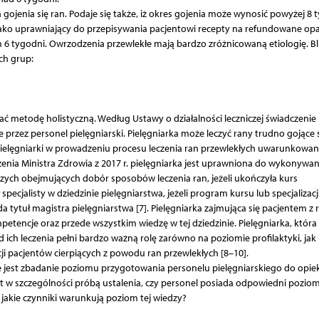
ojenia się ran. Podaje się także, iż okres gojenia może wynosić powyżej 8 
o uprawniający do przepisywania pacjentowi recepty na refundowane opa
um 6 tygodni. Owrzodzenia przewlekłe mają bardzo zróżnicowaną etiologię. Bl
ch grup:
wać metodę holistyczną. Według Ustawy o działalności leczniczej świadczenie
 przez personel pielęgniarski. Pielęgniarka może leczyć rany trudno gojące 
 pielęgniarki w prowadzeniu procesu leczenia ran przewlekłych uwarunkowan
enia Ministra Zdrowia z 2017 r. pielęgniarka jest uprawniona do wykonywan
czych obejmujących dobór sposobów leczenia ran, jeżeli ukończyła kurs
 specjalisty w dziedzinie pielęgniarstwa, jeżeli program kursu lub specjalizacj
a tytuł magistra pielęgniarstwa [7]. Pielęgniarka zajmująca się pacjentem z 
etencje oraz przede wszystkim wiedzę w tej dziedzinie. Pielęgniarka, któr
ich leczenia pełni bardzo ważną rolę zarówno na poziomie profilaktyki, jak 
cji pacjentów cierpiących z powodu ran przewlekłych [8–10].
jest zbadanie poziomu przygotowania personelu pielęgniarskiego do opiek
st w szczególności próbą ustalenia, czy personel posiada odpowiedni pozio
 jakie czynniki warunkują poziom tej wiedzy?