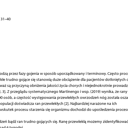
: 31–40
echodzą przez fazy gojenia w sposób uporządkowany i terminowy. Często proc
lekłe trudno gojące się stanowią duże obciążenie dla pacjentów dotkniętych 
waż są przyczyną obniżenia jakości życia chorych i niejednokrotnie prowad
3]. Z przeglądu systematycznego Martinengo i wsp. (2019) wynika, że rany
1000 osób, a częstość występowania przewlekłych owrzodzeń nóg została os
opulacji doświadcza ran przewlekłych [2]. Najbardziej narażone na ich
skutek procesu starzenia się organizmu dochodzi do upośledzenia proces
zeń bądź ran trudno gojących się. Ranę przewlekłą możemy zidentyfikować
nad 6 tygodni.