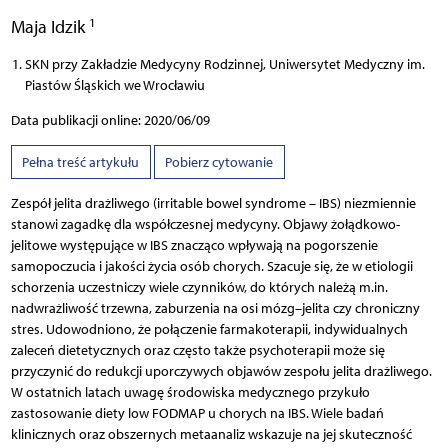
1
Maja Idzik
SKN przy Zakładzie Medycyny Rodzinnej, Uniwersytet Medyczny im.
Piastów Śląskich we Wrocławiu
Data publikacji online: 2020/06/09
Pełna treść artykułu
Pobierz cytowanie
Zespół jelita drażliwego (irritable bowel syndrome – IBS) niezmiennie
stanowi zagadkę dla współczesnej medycyny. Objawy żołądkowo-
jelitowe występujące w IBS znacząco wpływają na pogorszenie
samopoczucia i jakości życia osób chorych. Szacuje się, że w etiologii
schorzenia uczestniczy wiele czynników, do których należą m.in.
nadwrażliwość trzewna, zaburzenia na osi mózg–jelita czy chroniczny
stres. Udowodniono, że połączenie farmakoterapii, indywidualnych
zaleceń dietetycznych oraz często także psychoterapii może się
przyczynić do redukcji uporczywych objawów zespołu jelita drażliwego.
W ostatnich latach uwagę środowiska medycznego przykuło
zastosowanie diety low FODMAP u chorych na IBS. Wiele badań
klinicznych oraz obszernych metaanaliz wskazuje na jej skuteczność