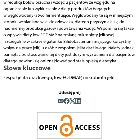
w redukcji bólów brzucha i wzdęć u pacjentów ze względu na
ograniczenie lub wykluczenie z diety produktów bogatych
w węglowodany łatwo fermentujące. Węglowodany te są w mniejszym
stopniu wchłaniane w jelicie człowieka, dlatego przyczyniają się do
nadmiernej produkcji gazów i powstawania wzdęć. Wspomina się także
o wpływie diety low FODMAP na zmianę mikrobioty jelitowej
(szczególnie w zakresie gatunku Bifidobacterium mającego korzystny
wpływ na pracę jelit) u osób z zespołem jelita drażliwego. Należy jednak
pamiętać, że stosowanie tej diety jest dużym wyzwaniem dla pacjentów,
dlatego powinni się oni znajdować pod stałą opieką dietetyka.
Słowa kluczowe
zespół jelita drażliwego, low FODMAP, mikrobiota jelit
Udostępnij