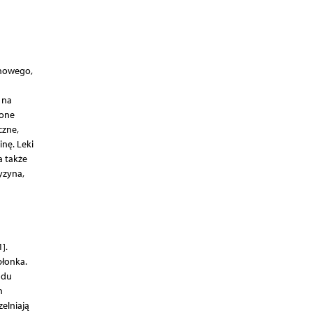
enowego,
 na
 one
czne,
nę. Leki
a także
yzyna,
].
błonka.
adu
h
zelniają