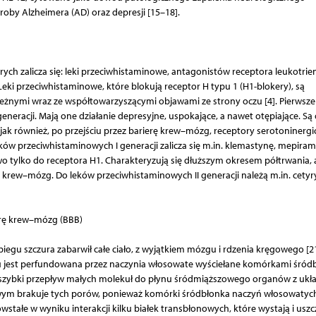
oby Alzheimera (AD) oraz depresji [15–18].
órych zalicza się: leki przeciwhistaminowe, antagonistów receptora leukotri
Leki przeciwhistaminowe, które blokują receptor H typu 1 (H1-blokery), są
eżnymi wraz ze współtowarzyszącymi objawami ze strony oczu [4]. Pierwsze
neracji. Mają one działanie depresyjne, uspokające, a nawet otępiające. Są
ak również, po przejściu przez barierę krew–mózg, receptory serotoninergi
ków przeciwhistaminowych I generacji zalicza się m.in. klemastynę, mepirami
 tylko do receptora H1. Charakteryzują się dłuższym okresem półtrwania, 
 krew–mózg. Do leków przeciwhistaminowych II generacji należą m.in. cetyr
ierę krew–mózg (BBB)
egu szczura zabarwił całe ciało, z wyjątkiem mózgu i rdzenia kręgowego [21
u jest perfundowana przez naczynia włosowate wyściełane komórkami śród
 szybki przepływ małych molekuł do płynu śródmiąższowego organów z ukł
wym brakuje tych porów, ponieważ komórki śródbłonka naczyń włosowatyc
wstałe w wyniku interakcji kilku białek transbłonowych, które wystają i uszc