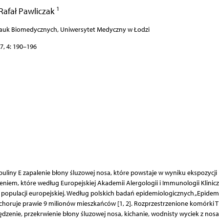
1
Rafał Pawliczak
 Nauk Biomedycznych, Uniwersytet Medyczny w Łodzi
7, 4: 190–196
uliny E zapalenie błony śluzowej nosa, które powstaje w wyniku ekspozycji
eniem, które według Europejskiej Akademii Alergologii i Immunologii Klinicz
 populacji europejskiej. Według polskich badań epidemiologicznych „Epidem
choruje prawie 9 milionów mieszkańców [1, 2]. Rozprzestrzenione komórki T
dzenie, przekrwienie błony śluzowej nosa, kichanie, wodnisty wyciek z nosa