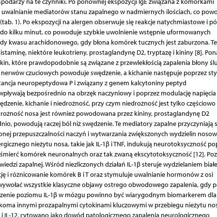
spodarzy na te czynniki. Po ponownej ekspozycji IgE związana z komórkami
c uwalnianie mediatorów stanu zapalnego w nadmiernych ilościach, co pow
tab. 1). Po ekspozycji na alergen obserwuje się reakcje natychmiastowe i pó
 do kilku minut, co powoduje szybkie uwolnienie wstępnie uformowanych
y kwasu arachidonowego, gdy błona komórek tucznych jest zaburzona. Te
aminę, niektóre leukotrieny, prostaglandynę D2, tryptazę i kininy [8]. Po
kin, które prawdopodobnie są związane z przewlekłością zapalenia błony śl
ja nerwów czuciowych powoduje swędzenie, a kichanie następuje poprzez st
ancja neuropeptydowa P i związany z genem kalcytoniny peptyd
wpływają bezpośrednio na obrzęk naczyniowy i poprzez modulację napięcia
dzenie, kichanie i niedrożność, przy czym niedrożność jest tylko częściowo
edrożność nosa jest również powodowana przez kininy, prostaglandynę D2
nio, powodują raczej ból niż swędzenie. Te mediatory zapalne przyczyniają s
onej przepuszczalności naczyń i wytwarzania zwiększonych wydzielin noso
alergicznego nieżytu nosa, takie jak IL-1β i TNF, indukują neurotoksyczność po
mierć komórek neuronalnych oraz tak zwaną ekscytotoksyczność [12]. Po
dzi zapalnej. Wśród niezliczonych działań IL-1β steruje wydzielaniem białe
rację i różnicowanie komórek B i T oraz stymuluje uwalnianie hormonów z osi
 wywołać wszystkie klasyczne objawy ostrego obwodowego zapalenia, gdy 
yższenie poziomu IL-1β w mózgu powinno być wiarygodnym biomarkerem dla
kilkoma innymi prozapalnymi cytokinami kluczowymi w przebiegu nieżytu no
6 i IL-12, cytowano jako dowód patologicznego zapalenia neurologicznego