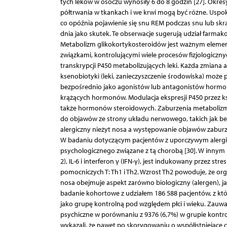
tych leków w osoczu wynosiły 6 do 8 godzin [27]. Okres
półtrwania w tkankach i we krwi mogą być różne. Uspo
co opóźnia pojawienie się snu REM podczas snu lub skr
dnia jako skutek. Te obserwacje sugerują udział farmak
Metabolizm glikokortykosteroidów jest ważnym elemen
związkami, kontrolującymi wiele procesów fizjologiczny
transkrypcji P450 metabolizujących leki. Każda zmiana 
ksenobiotyki (leki, zanieczyszczenie środowiska) m
bezpośrednio jako agonistów lub antagonistów hormon
krążących hormonów. Modulacja ekspresji P450 przez k
także hormonów steroidowych. Zaburzenia metaboliz
do objawów ze strony układu nerwowego, takich jak bez
alergiczny nieżyt nosa a występowanie objawów zaburz
W badaniu dotyczącym pacjentów z uporczywym alergic
psychologicznego związane z tą chorobą [30]. W innym ba
2), IL-6 i interferon γ (IFN-γ), jest indukowany przez 
pomocniczych T: Th1 i Th2. Wzrost Th2 powoduje, że org
nosa obejmuje aspekt zarówno biologiczny (alergen), jak 
badanie kohortowe z udziałem 186 588 pacjentów, z któ
jako grupę kontrolną pod względem płci i wieku. Zauwa
psychiczne w porównaniu z 9376 (6,7%) w grupie kontroln
wykazali, że nawet po skorygowaniu o współistniejące ch