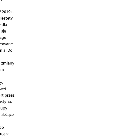
 2019 r.
iestety
 dla
mują
zgu,
rwowane
nia. Do
ko zmiany
em
y;
awet
rt przez
astyna,
rupy
należące
 do
ujące