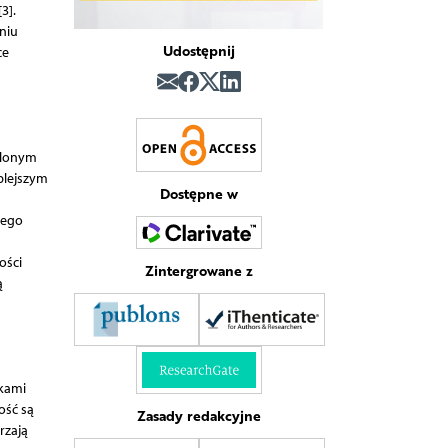
3].
niu
Udostępnij
ce
eślonym
plejszym
Dostępne w
nego
ości
Zintergrowane z
ą
zkami
ość są
Zasady redakcyjne
rzają