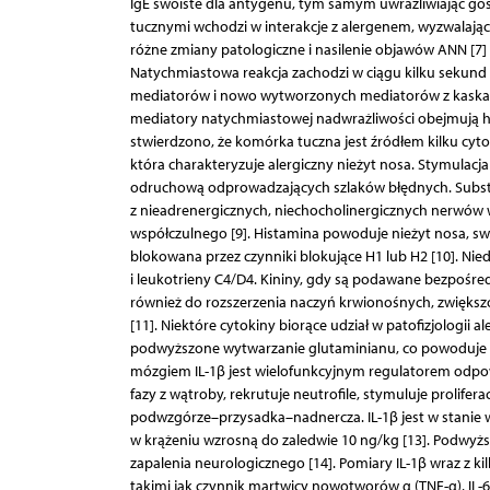
IgE swoiste dla antygenu, tym samym uwrażliwiając go
tucznymi wchodzi w interakcje z alergenem, wyzwalają
różne zmiany patologiczne i nasilenie objawów ANN [7] (
Natychmiastowa reakcja zachodzi w ciągu kilku sekund
mediatorów i nowo wytworzonych mediatorów z kaskad
mediatory natychmiastowej nadwrażliwości obejmują hist
stwierdzono, że komórka tuczna jest źródłem kilku cyto
która charakteryzuje alergiczny nieżyt nosa. Stymulac
odruchową odprowadzających szlaków błędnych. Subst
z nieadrenergicznych, niechocholinergicznych nerwów 
współczulnego [9]. Histamina powoduje nieżyt nosa, swę
blokowana przez czynniki blokujące H1 lub H2 [10]. Ni
i leukotrieny C4/D4. Kininy, gdy są podawane bezpośred
również do rozszerzenia naczyń krwionośnych, zwiększ
[11]. Niektóre cytokiny biorące udział w patofizjologii 
podwyższone wytwarzanie glutaminianu, co powoduje ś
mózgiem IL-1β jest wielofunkcyjnym regulatorem odpowie
fazy z wątroby, rekrutuje neutrofile, stymuluje prolife
podwzgórze–przysadka–nadnercza. IL-1β jest w stanie
w krążeniu wzrosną do zaledwie 10 ng/kg [13]. Podw
zapalenia neurologicznego [14]. Pomiary IL-1β wraz z 
takimi jak czynnik martwicy nowotworów α (TNF-α), IL-