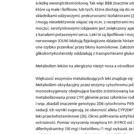
ścieżkę wewnątrzkomórkową. Tak więc BBB znacznie utru
które są małe i liofilowe, lub tych, które dostają się
składnikami odżywczymi, prekursorami i kofaktorami [21
i mogą nieselektywnie wiązać się m.in. z receptorami
moczu), serotyninowymi (objawem jest zwiększony apety
z kanałami potasowymi serca. Leki te są lipofilowe i m
nerwowego (OUN) blokują fizjologiczne działanie hista
one szybko przenikać przez błony komórkowe. Założono
glikokortykosteroidy oddziałują z transporterami gluko
Metabolizm leków na alergiczny nieżyt nosa a ośrodk
Większość enzymów metabolizujących leki znajduje się w 
Metabolizm oksydacyjny przez enzymy cytochromu p45
monooksygenazy obejmujące bardzo zróżnicowaną nadro
metabolizowana przez CYP, głównie przez członków rod
i wsp. zbadali znaczenie genotypu 2D6 cytochromu P45
sedacji. Ich wyniki sugerują, że obecność allelu CYP2D
leki przeciwhistaminowe [26]. Okres półtrwania antyhi
ostrożność. Pomiar wysycenia receptora H1 (H1RO) od 
difenhydraminy (50 mg) i ketotifenu (1 mg) wykazał, że