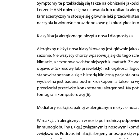
Symptomy te przekładają się także na obniżenie jakości
Leczenie ANN opiera się na usuwaniu lub unikaniu alerg
farmaceutycznym stosuje się głównie leki przeciwhist
naczynia krwionośne oraz donosowe glikokortykosteroi
Klasyfikacja alergicznego nieżytu nosa i diagnostyka
Alergiczny nieżyt nosa klasyfikowany jest głównie jako 
sezonie. Nie wszyscy chorzy wpasowują się do tego sch
klimacie, a sezonowe w chłodniejszych klimatach. Ze w
objawów (okresowy lub przewlekły) i ich ciężkości (łago
stanowi zapoznanie się z historią kliniczną pacjenta or
wydzielina jest badana pod mikroskopem, a także na wy
przeciwciał przeciwko konkretnemu alergenowi. Na po
tomografii komputerowej [6].
Mediatory reakcji zapalnej w alergicznym nieżycie no
W reakcjach alergicznych w nosie pośredniczą odpowied
immunoglobuliny E (IgE) związanymi z nosowymi komórka
zwiększone. Podczas inhalacji alergeny unoszące się w p