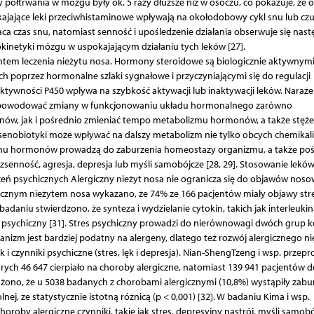
y półtrwania w mózgu były ok. 5 razy dłuższe niż w osoczu, co pokazuje, że 
kajające leki przeciwhistaminowe wpływają na okołodobowy cykl snu lub cz
aca czas snu, natomiast senność i upośledzenie działania obserwuje się nas
okinetyki mózgu w uspokajającym działaniu tych leków [27].
tem leczenia nieżytu nosa. Hormony steroidowe są biologicznie aktywnym
ch poprzez hormonalne szlaki sygnałowe i przyczyniającymi się do regulacji
aktywności P450 wpływa na szybkość aktywacji lub inaktywacji leków. Naraże
oże powodować zmiany w funkcjonowaniu układu hormonalnego zarówno
ów, jak i pośrednio zmieniać tempo metabolizmu hormonów, a także stęże
senobiotyki może wpływać na dalszy metabolizm nie tylko obcych chemikali
mu hormonów prowadzą do zaburzenia homeostazy organizmu, a także poś
senność, agresja, depresja lub myśli samobójcze [28, 29]. Stosowanie lekó
eń psychicznych Alergiczny nieżyt nosa nie ogranicza się do objawów noso
znym nieżytem nosa wykazano, że 74% ze 166 pacjentów miały objawy str
daniu stwierdzono, że synteza i wydzielanie cytokin, takich jak interleukina
stres psychiczny [31]. Stres psychiczny prowadzi do nierównowagi dwóch grup
anizm jest bardziej podatny na alergeny, dlatego też rozwój alergicznego ni
i czynniki psychiczne (stres, lęk i depresja). Nian-ShengTzeng i wsp. przepr
rych 46 647 cierpiało na choroby alergiczne, natomiast 139 941 pacjentów 
żono, że u 5038 badanych z chorobami alergicznymi (10,8%) wystąpiły zabu
ej, ze statystycznie istotną różnicą (p < 0,001) [32]. W badaniu Kima i wsp.
oroby alergiczne czynniki, takie jak stres, depresyjny nastrój, myśli samob