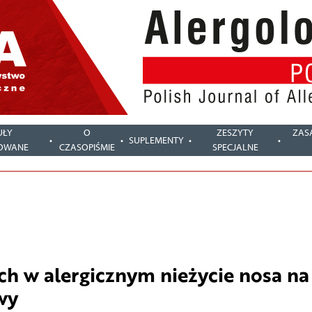
UŁY
O
ZESZYTY
ZAS
SUPLEMENTY
OWANE
CZASOPIŚMIE
SPECJALNE
 w alergicznym nieżycie nosa na
wy