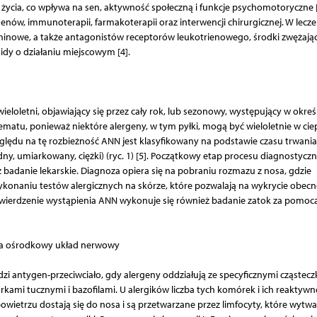
 życia, co wpływa na sen, aktywność społeczną i funkcje psychomotoryczne [
enów, immunoterapii, farmakoterapii oraz interwencji chirurgicznej. W lecze
aminowe, a także antagonistów receptorów leukotrienowego, środki zwężają
dy o działaniu miejscowym [4].
wieloletni, objawiający się przez cały rok, lub sezonowy, występujący w okr
ematu, ponieważ niektóre alergeny, w tym pyłki, mogą być wieloletnie w cie
zględu na tę rozbieżność ANN jest klasyfikowany na podstawie czasu trwania
dny, umiarkowany, ciężki) (ryc. 1) [5]. Początkowy etap procesu diagnostycz
az badanie lekarskie. Diagnoza opiera się na pobraniu rozmazu z nosa, gdzie
konaniu testów alergicznych na skórze, które pozwalają na wykrycie obecn
twierdzenie wystąpienia ANN wykonuje się również badanie zatok za pomoc
sa a ośrodkowy układ nerwowy
zi antygen-przeciwciało, gdy alergeny oddziałują ze specyficznymi cząstec
mi tucznymi i bazofilami. U alergików liczba tych komórek i ich reaktywn
owietrzu dostają się do nosa i są przetwarzane przez limfocyty, które wytwa