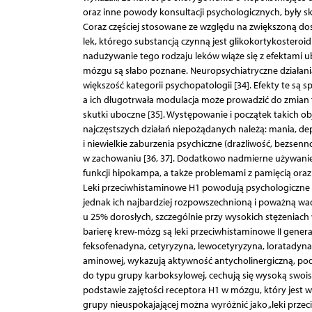
oraz inne powody konsultacji psychologicznych, były s
Coraz częściej stosowane ze względu na zwiększoną dost
lek, którego substancją czynną jest glikokortykostero
nadużywanie tego rodzaju leków wiąże się z efektami u
mózgu są słabo poznane. Neuropsychiatryczne działani
większość kategorii psychopatologii [34]. Efekty te 
a ich długotrwała modulacja może prowadzić do zmian
skutki uboczne [35]. Występowanie i początek takich o
najczęstszych działań niepożądanych należą: mania, de
i niewielkie zaburzenia psychiczne (drażliwość, bezsennoś
w zachowaniu [36, 37]. Dodatkowo nadmierne używanie 
funkcji hipokampa, a także problemami z pamięcią oraz 
Leki przeciwhistaminowe H1 powodują psychologiczne sk
jednak ich najbardziej rozpowszechnioną i poważną wa
u 25% dorosłych, szczególnie przy wysokich stężeniach
barierę krew-mózg są leki przeciwhistaminowe II generac
feksofenadyna, cetyryzyna, lewocetyryzyna, loratadyna
aminowej, wykazują aktywność antycholinergiczną, podc
do typu grupy karboksylowej, cechują się wysoką swoi
podstawie zajętości receptora H1 w mózgu, który jest w
grupy nieuspokajającej można wyróżnić jako „leki prze