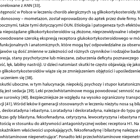
korelowane z ANN [33].
ępność w Polsce w leczeniu chorób alergicznych są glikokortykosteroidy. W
id donosowy – mometazon, został wprowadzony do aptek przez dwie firmy. N
bocznymi, także tymi dotyczącymi OUN. Etiologia i patogeneza tych efektów
a niepożądane glikokortykosteroidów są złożone, nieprzewidywalne i obej
są spowodowane szeroką ekspresją receptora glukokortykosteroidowego w mó
 funkcjonalnych i anatomicznych, które mogą być odpowiedzialne za obse
bjawów są dość zmienne w zależności od różnych czynników i rodzajów bada
presja, stany psychotyczne lub mieszane, zaburzenia deficytu poznawczego
ć, lęk, labilny nastrój). U dzieci natomiast skutki te często objawiają się ja
glikokortykosteroidów wiąże się ze zmniejszeniem objętości i upośledzeni
uczeniem się [38].
utki uboczne, w tym halucynacje, niepokój, psychozy i stupor katatoniczn
dą jest sedacja [39]. Leki przeciwhistaminowe mogą powodować senność n
 w surowicy [40]. Bezpieczniejsze ze względu na wysoko ograniczony transpo
ji [41]. Wśród leków II generacji stosowanych w leczeniu nieżytu nosa są bil
, desloratadyna i ebastyna. Loratadyna i desloratadyna, należące do typu g
zas gdy bilastyna, feksofenadyna, cetyryzyna, lewocetyryzyna i ebastyna 
stością w stosunku do aktywności antagonistycznej wobec receptora H1. Na
skaźnikiem właściwości uspokajających, feksofenadynę i bilastynę należące
ciwhistaminowe niepenetrujące”. Ponadto leki przeciwhistaminowe niepenetr