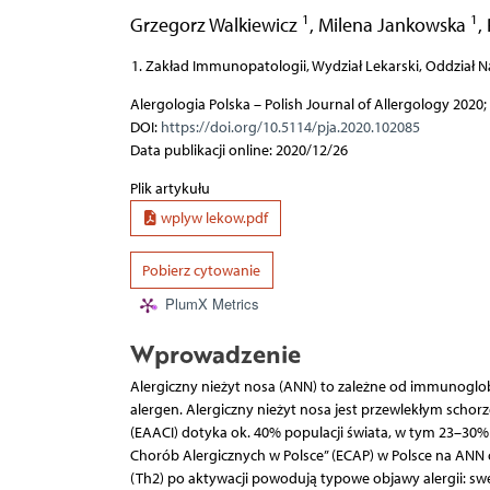
1
1
Grzegorz Walkiewicz
,
Milena Jankowska
,
Zakład Immunopatologii, Wydział Lekarski, Oddział
Alergologia Polska – Polish Journal of Allergology 2020; 
DOI:
https://doi.org/10.5114/pja.2020.102085
Data publikacji online: 2020/12/26
Plik artykułu
wplyw lekow.pdf
Pobierz cytowanie
PlumX Metrics
Wprowadzenie
Alergiczny nieżyt nosa (ANN) to zależne od immunoglob
alergen. Alergiczny nieżyt nosa jest przewlekłym schorz
(EAACI) dotyka ok. 40% populacji świata, w tym 23–30%
Chorób Alergicznych w Polsce” (ECAP) w Polsce na ANN 
(Th2) po aktywacji powodują typowe objawy alergii: swę