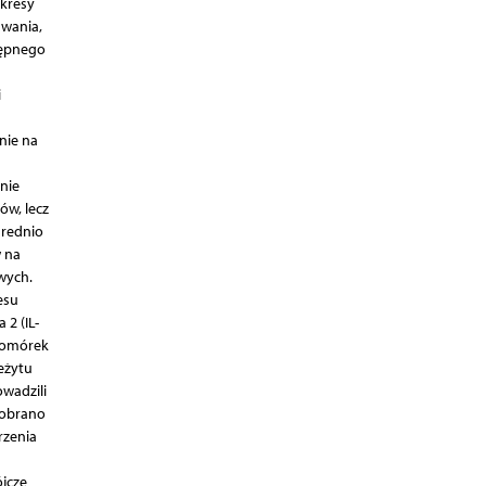
okresy
uwania,
tępnego
i
nie na
nie
ów, lecz
rednio
w na
wych.
esu
 2 (IL-
 komórek
eżytu
owadzili
dobrano
rzenia
ójcze