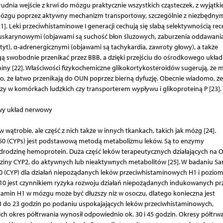
dnia wejście z krwi do mózgu praktycznie wszystkich cząsteczek, z wyjątki
 do mózgu poprzez aktywny mechanizm transportowy, szczególnie z niezbędny
]. Leki przeciwhistaminowe I generacji cechują się słabą selektywnością re
 muskarynowymi (objawami są suchość błon śluzowych, zaburzenia oddawani
t), α-adrenergicznymi (objawami są tachykardia, zawroty głowy), a także
ogą swobodnie przenikać przez BBB, a dzięki przejściu do ośrodkowego ukła
miny [22]. Właściwości fizykochemiczne glikokortykosteroidów sugerują, że
, że łatwo przenikają do OUN poprzez bierną dyfuzję. Obecnie wiadomo, że
zy w komórkach ludzkich czy transporterem wypływu i glikoproteiną P [23].
owy układ nerwowy
wątrobie, ale część z nich także w innych tkankach, takich jak mózg [24].
0 (CYPs) jest podstawową metodą metabolizmu leków. Są to enzymy
dzinę hemoprotein. Duża część leków terapeutycznych działających na O
ziny CYP2, do aktywnych lub nieaktywnych metabolitów [25]. W badaniu Sa
0 (CYP) dla działań niepożądanych leków przeciwhistaminowych H1 i pozio
6*10 jest czynnikiem ryzyka rozwoju działań niepożądanych indukowanych pr
stamin H1 w mózgu może być dłuższy niż w osoczu, dlatego konieczna jest
3 do 23 godzin po podaniu uspokajających leków przeciwhistaminowych,
 ich okres półtrwania wynosił odpowiednio ok. 30 i 45 godzin. Okresy półtrw