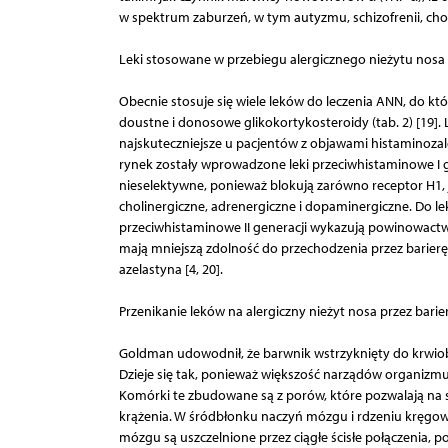
w spektrum zaburzeń, w tym autyzmu, schizofrenii, chor
Leki stosowane w przebiegu alergicznego nieżytu nosa
Obecnie stosuje się wiele leków do leczenia ANN, do kt
doustne i donosowe glikokortykosteroidy (tab. 2) [19]. 
najskuteczniejsze u pacjentów z objawami histaminozal
rynek zostały wprowadzone leki przeciwhistaminowe I ge
nieselektywne, ponieważ blokują zarówno receptor H1, j
cholinergiczne, adrenergiczne i dopaminergiczne. Do le
przeciwhistaminowe II generacji wykazują powinowactwo
mają mniejszą zdolność do przechodzenia przez barierę
azelastyna [4, 20].
Przenikanie leków na alergiczny nieżyt nosa przez bar
Goldman udowodnił, że barwnik wstrzyknięty do krwiobi
Dzieje się tak, ponieważ większość narządów organizm
Komórki te zbudowane są z porów, które pozwalają na
krążenia. W śródbłonku naczyń mózgu i rdzeniu kręgo
mózgu są uszczelnione przez ciągłe ścisłe połączenia, po