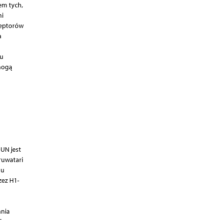
em tych,
mi
ceptorów
a
du
 mogą
UN jest
ruwatari
mu
zez H1-
ania