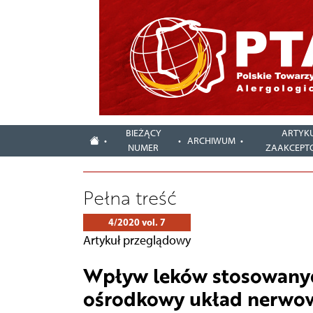
BIEŻĄCY
ARTYK
ARCHIWUM
NUMER
ZAAKCEPT
Pełna treść
4/2020 vol. 7
Artykuł przeglądowy
Wpływ leków stosowanych
ośrodkowy układ nerwo