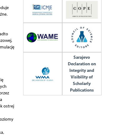
oduje
źne.
nadto
uzowej,
ymulację
Sarajevo
Declaration on
Integrity and
Visibility of
ię
Scholarly
wych
Publications
przez
za
k ostrej
poziomy
sa,