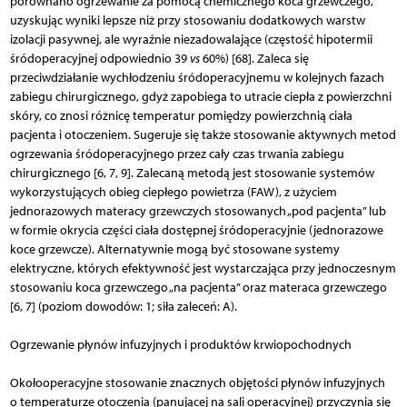
porównano ogrzewanie za pomocą chemicznego koca grzewczego,
uzyskując wyniki lepsze niż przy stosowaniu dodatkowych warstw
izolacji pasywnej, ale wyraźnie niezadowalające (częstość hipotermii
śródoperacyjnej odpowiednio 39
vs
60%) [68]. Zaleca się
przeciwdziałanie wychłodzeniu śród­operacyjnemu w kolejnych fazach
zabiegu chirurgicznego, gdyż zapobiega to utracie ciepła z powierzchni
skóry, co znosi różnicę temperatur pomiędzy powierzchnią ciała
pacjenta i otoczeniem. Sugeruje się także stosowanie aktywnych metod
ogrzewania śródoperacyjnego przez cały czas trwania zabiegu
chirurgicznego [6, 7, 9]. Zalecaną metodą jest stosowanie systemów
wykorzystujących obieg ciepłego powietrza (FAW), z użyciem
jednorazowych materacy grzewczych stosowanych „pod pacjenta” lub
w formie okrycia części ciała dostępnej śródoperacyjnie (jednorazowe
koce grzewcze). Alternatywnie mogą być stosowane systemy
elektryczne, których efektywność jest wystarczająca przy jednoczesnym
stosowaniu koca grzewczego „na pacjenta” oraz materaca grzewczego
[6, 7] (poziom dowodów: 1; siła zaleceń: A).
Ogrzewanie płynów infuzyjnych i produktów krwiopochodnych
Okołooperacyjne stosowanie znacznych objętości płynów infuzyjnych
o temperaturze otoczenia (panującej na sali operacyjnej) przyczynia się