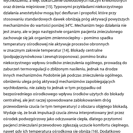
wychłodzeniu, a więc obkurczenie obwodowych naczyń krwionośnych
oraz drżenia mięśniowe [15]. Typowymi przykładami niekorzystnego
działania anestetyków mogą być desfluran i propofol, które przy
stosowaniu standardowych dawek obniżają próg aktywacji powyższych
mechanizmów do wartości poniżej 34°C. Mechanizm tego działania nie
jest znany, ale w jego następstwie organizm pacjenta znieczulonego
zachowuje się jak organizm zmiennocieplny – pomimo spadku
temperatury ośrodkowej nie aktywuje procesów obronnych
w znacznym zakresie temperatur [14]. Blokady centralne
(podpajęczynówkowa i zewnątrzoponowa), pomimo braku
niekorzystnego wpływu środków znieczulenia ogólnego, prowadzą do
zaburzeń termoregulacji o zbliżonym nasileniu, jednak na drodze
innych mechanizmów. Podobnie jak podczas znieczulenia ogólnego,
obniżeniu ulega próg aktywacji mechanizmów zapobiegających
wychłodzeniu, nie zależy to jednak w tym przypadku od
bezpośredniego ośrodkowego wpływu środków użytych do blokady
centralnej, ale jest raczej spowodowane zablokowaniem dróg
przewodzenia czucia (w tym temperatury) z obszaru objętego blokadą.
Wydaje się, że brak impulsacji czucia zimna interpretowany jest przez
ośrodek podwzgórzowy jako odczuwanie ciepła, dlatego przytomni
pacjenci znieczulani przewodowo zgłaszają uczucie komfortu cieplnego,
nawet gdy ich temperatura ośrodkowa się obniża [16]. Dodatkowo