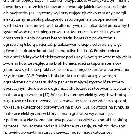
charakter pojedynczych i rzadkich przypadków, w związku z tym nie ma
dowodów na to, że ich stosowanie powoduje jakiekolwiek zagrożenie
dla pacjentów [31]. Systemy wykorzystujące zjawisko zamiany energii
elektrycznej na cieplną, służące do zapobiegania śródoperacyjnemu
wychłodzeniu, stanowią ważną alternatywę dla najbardziej popularnych
systemów obiegu ciepłego powietrza. Materace i koce elektryczne
dostarczają ciepło poprzez bezpośredni kontakt z powierzchnią
ogrzewaną (skórą pacjenta), przekazywanie ciepła odbywa się więc
głównie na drodze kondukcji (conductive heating). Pomimo nieco
mniejszej efektywności elektryczne podkłady i koce grzewcze mają wielu
zwolenników, ze względu na brak konieczności zakupu materiałów
jednorazowych oraz praktycznie zerową emisję szumów w porównaniu
z systemami FAW. Powierzchnia kontaktu materaca grzewczego
ograniczona do obszaru skóry pacjenta mającej styczność ze stołem
operacyjnym dość istotnie ogranicza skuteczność stosowania wyłącznie
materaca grzewczego [57]. W skład systemów elektrycznych wchodzą
więc również koce grzewcze, co stosowane razem we właściwy sposób
wykazuje skuteczność porównywalną z FAW [58]. Nowością na rynku są
materace elektryczne, w których mata grzewcza wykonana jest
z polimeru, a elastyczna budowa pozwala na większy kontakt ze skórą
pacjenta. Prowadzone badania kliniczne wskazują, że tak zbudowany
i prawidłowo użyty materac grzewczy może mieć skuteczność