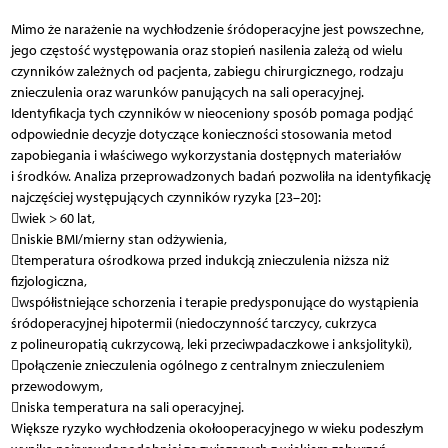
Mimo że narażenie na wychłodzenie śródoperacyjne jest powszechne,
jego częstość występowania oraz stopień nasilenia zależą od wielu
czynników zależnych od pacjenta, zabiegu chirurgicznego, rodzaju
znieczulenia oraz warunków panujących na sali operacyjnej.
Identyfikacja tych czynników w nieoceniony sposób pomaga podjąć
odpowiednie decyzje dotyczące konieczności stosowania metod
zapobiegania i właściwego wykorzystania dostępnych materiałów
i środków. Analiza przeprowadzonych badań pozwoliła na identyfikację
najczęściej występujących czynników ryzyka [23–20]:
wiek > 60 lat,
niskie BMI/mierny stan odżywienia,
temperatura ośrodkowa przed indukcją znieczulenia niższa niż
fizjologiczna,
współistniejące schorzenia i terapie predysponujące do wystąpienia
śródoperacyjnej hipotermii (niedoczynność tarczycy, cukrzyca
z polineuropatią cukrzycową, leki przeciwpadaczkowe i anksjo­lityki),
połączenie znieczulenia ogólnego z centralnym znieczuleniem
przewodowym,
niska temperatura na sali operacyjnej.
Większe ryzyko wychłodzenia okołooperacyjnego w wieku podeszłym