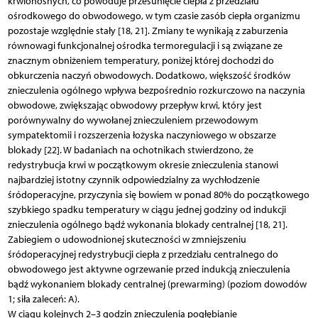
krwionośnych, co powoduje przesunięcie ciepła z przedziału
ośrodkowego do obwodowego, w tym czasie zasób ciepła organizmu
pozostaje względnie stały [18, 21]. Zmiany te wynikają z zaburzenia
równowagi funkcjonalnej ośrodka termoregulacji i są związane ze
znacznym obniżeniem temperatury, poniżej której dochodzi do
obkurczenia naczyń obwodowych. Dodatkowo, większość środków
znieczulenia ogólnego wpływa bezpośrednio rozkurczowo na naczynia
obwodowe, zwiększając obwodowy przepływ krwi, który jest
porównywalny do wywołanej znieczuleniem przewodowym
sympatektomii i rozszerzenia łożyska naczyniowego w obszarze
blokady [22]. W badaniach na ochotnikach stwierdzono, że
redystrybucja krwi w początkowym okresie znieczulenia stanowi
najbardziej istotny czynnik odpowiedzialny za wychłodzenie
śródoperacyjne, przyczynia się bowiem w ponad 80% do początkowego
szybkiego spadku temperatury w ciągu jednej godziny od indukcji
znieczulenia ogólnego bądź wykonania blokady centralnej [18, 21].
Zabiegiem o udowodnionej skuteczności w zmniejszeniu
śródoperacyjnej redystrybucji ciepła z przedziału centralnego do
obwodowego jest aktywne ogrzewanie przed indukcją znieczulenia
bądź wykonaniem blokady centralnej (prewarming) (poziom dowodów
1; siła zaleceń: A).
W ciągu kolejnych 2–3 godzin znieczulenia pogłębianie