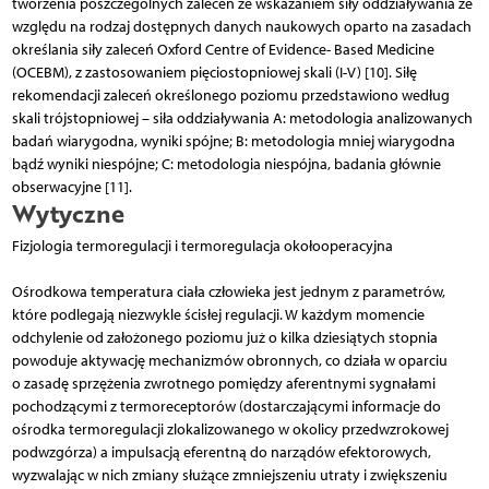
tworzenia poszczególnych zaleceń ze wskazaniem siły oddziaływania ze
względu na rodzaj dostępnych danych naukowych oparto na zasadach
określania siły zaleceń Oxford Centre of Evidence- Based Medicine
(OCEBM), z zastosowaniem pięciostopniowej skali (I-V) [10]. Siłę
rekomendacji zaleceń określonego poziomu przedstawiono według
skali trójstopniowej – siła oddziaływania A: metodologia analizowanych
badań wiarygodna, wyniki spójne; B: metodologia mniej wiarygodna
bądź wyniki niespójne; C: metodologia niespójna, badania głównie
obserwacyjne [11].
Wytyczne
Fizjologia termoregulacji i termoregulacja okołooperacyjna
Ośrodkowa temperatura ciała człowieka jest jednym z parametrów,
które podlegają niezwykle ścisłej regulacji. W każdym momencie
odchylenie od założonego poziomu już o kilka dziesiątych stopnia
powoduje aktywację mechanizmów obronnych, co działa w oparciu
o zasadę sprzężenia zwrotnego pomiędzy aferentnymi sygnałami
pochodzącymi z termoreceptorów (dostarczającymi informacje do
ośrodka termoregulacji zlokalizowanego w okolicy przedwzrokowej
podwzgórza) a impulsacją eferentną do narządów efektorowych,
wyzwalając w nich zmiany służące zmniejszeniu utraty i zwiększeniu