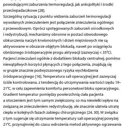
powodującymi zaburzenia termoregulacji, jak anksjolityki i środki
przeciwpadaczkowe [28].
Szczególną sytuacją z punktu widzenia zaburzeń termoregulacji
wywołanych znieczuleniem jest połączenie znieczulenia ogólnego
z przewodowym. Oprócz spotęgowanych zaburzeń ośrodkowych
i redystrybucji, mechanizmy obronne w postaci obwodowego
obkurczenia naczyń krwionośnych i drżeń mięśniowych nie są
aktywowane w obszarze objętym blokadą, nawet po osiągnięciu
obniżonego śródoperacyjnie progu aktywacji (zazwyczaj < 35°C).
Pacjenci znieczulani ogólnie z dodatkiem blokady centralnej, pomimo
niewątpliwych korzyści płynących z tego połączenia, znajdują się
w grupie znacznie podwyższonego ryzyka wychłodzenia
śródoperacyjnego [16]. Temperatura sali operacyjnej jest zazwyczaj
ściśle kontrolowana, z tendencją do utrzymywania wartości rzędu 19–
21°C, w celu zapewnienia komfortu personelowi bloku operacyjnego.
Gradient temperatur pomiędzy powierzchnią ciała pacjenta
a otoczeniem jest tym samym zwiększony, co ma niewielki wpływ na
związaną ze znieczuleniem redystrybucję, ale znacznie ułatwia utratę
ciepła w kolejnych fazach zabiegu chirurgicznego [24, 30]. W związku
z tym sugeruje się utrzymanie temperatury sali operacyjnej powyżej
21°C, przynajmniej do czasu wdrożenia metod aktywnego ogrzewania