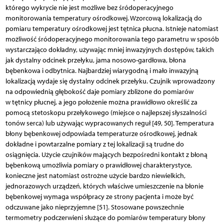
którego wykrycie nie jest możliwe bez śródoperacyjnego
monitorowania temperatury ośrodkowej. Wzorcową lokalizacją do
pomiaru temperatury ośrodkowej jest tętnica płucna. Istnieje natomiast
możliwość śródoperacyjnego monitorowania tego parametru w sposób
wystarczająco dokładny, używając mniej inwazyjnych dostępów, takich
jak dystalny odcinek przełyku, jama nosowo-gardłowa, błona
bębenkowa i odbytnica. Najbardziej wiarygodną i mało inwazyjną
lokalizacją wydaje się dystalny odcinek przełyku. Czujnik wprowadzony
na odpowiednią głębokość daje pomiary zbliżone do pomiarów
w tętnicy płucnej, a jego położenie można prawidłowo określić za
pomocą stetoskopu przełykowego (miejsce o najlepszej słyszalności
tonów serca) lub używając wypracowanych reguł [49, 50]. Temperatura
błony bębenkowej odpowiada temperaturze ośrodkowej, jednak
dokładne i powtarzalne pomiary z tej lokalizacji są trudne do
osiągnięcia. Użycie czujników mających bezpośredni kontakt z błoną
bębenkową umożliwia pomiary o prawidłowej charakterystyce,
konieczne jest natomiast ostrożne użycie bardzo niewielkich,
jednorazowych urządzeń, których właściwe umieszczenie na błonie
bębenkowej wymaga współpracy ze strony pacjenta i może być
odczuwane jako nieprzyjemne [51]. Stosowane powszechnie
termometry podczerwieni służące do pomiarów temperatury błony