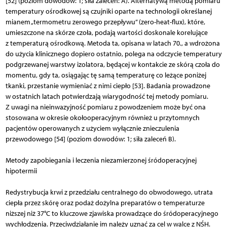
[52] (poziom dowodów: 1; siła zaleceń: A). Alternatywą metodą pomiaru
temperatury ośrodkowej są czujniki oparte na technologii określanej
mianem „termometru zerowego przepływu” (zero-heat-flux), które,
umieszczone na skórze czoła, podają wartości doskonale korelujące
z temperaturą ośrodkową. Metoda ta, opisana w latach 70., a wdrożona
do użycia klinicznego dopiero ostatnio, polega na odczycie temperatury
podgrzewanej warstwy izolatora, będącej w kontakcie ze skórą czoła do
momentu, gdy ta, osiągając tę samą temperaturę co leżące poniżej
tkanki, przestanie wymieniać z nimi ciepło [53]. Badania prowadzone
w ostatnich latach potwierdzają wiarygodność tej metody pomiaru.
Z uwagi na nieinwazyjność pomiaru z powodzeniem może być ona
stosowana w okresie okołooperacyjnym również u przytomnych
pacjentów operowanych z użyciem wyłącznie znieczulenia
przewodowego [54] (poziom dowodów: 1; siła zaleceń B).
Metody zapobiegania i leczenia niezamierzonej śródoperacyjnej
hipotermii
Redystrybucja krwi z przedziału centralnego do obwodowego, utrata
ciepła przez skórę oraz podaż dożylna preparatów o temperaturze
niższej niż 37°C to kluczowe zjawiska prowadzące do śród­operacyjnego
wychłodzenia. Przeciwdziałanie im należy uznać za cel w walce z NŚH.