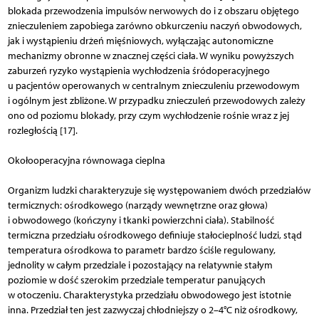
blokada przewodzenia impulsów nerwowych do i z obszaru objętego
znieczuleniem zapobiega zarówno obkurczeniu naczyń obwodowych,
jak i wystąpieniu drżeń mięś­niowych, wyłączając autonomiczne
mechanizmy obronne w znacznej części ciała. W wyniku powyższych
zaburzeń ryzyko wystąpienia wychłodzenia śródoperacyjnego
u pacjentów operowanych w centralnym znieczuleniu przewodowym
i ogólnym jest zbliżone. W przypadku znieczuleń przewodowych zależy
ono od poziomu blokady, przy czym wychłodzenie roś­nie wraz z jej
rozległością [17].
Okołooperacyjna równowaga cieplna
Organizm ludzki charakteryzuje się występowaniem dwóch przedziałów
termicznych: ośrodkowego (narządy wewnętrzne oraz głowa)
i obwodowego (kończyny i tkanki powierzchni ciała). Stabilność
termiczna przedziału ośrodkowego definiuje stałocieplność ludzi, stąd
temperatura ośrodkowa to parametr bardzo ściśle regulowany,
jednolity w całym przedziale i pozostający na relatywnie stałym
poziomie w dość szerokim przedziale temperatur panujących
w otoczeniu. Charakterystyka przedziału obwodowego jest istotnie
inna. Przedział ten jest zazwyczaj chłodniejszy o 2–4°C niż ośrodkowy,