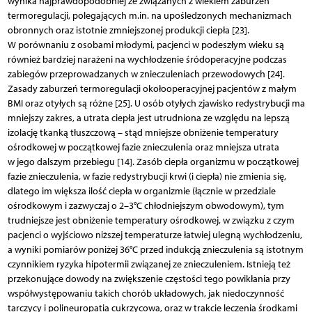
wynika najprawdopodobniej ze związanych z wiekiem zaburzeń
termoregulacji, polegających m.in. na upośledzonych mechanizmach
obronnych oraz istotnie zmniejszonej produkcji ciepła [23].
W porównaniu z osobami młodymi, pacjenci w podeszłym wieku są
również bardziej narażeni na wychłodzenie śródoperacyjne podczas
zabiegów przeprowadzanych w znieczuleniach przewodowych [24].
Zasady zaburzeń termoregulacji okołooperacyjnej pacjentów z małym
BMI oraz otyłych są różne [25]. U osób otyłych zjawisko redystrybucji ma
mniejszy zakres, a utrata ciepła jest utrudniona ze względu na lepszą
izolację tkanką tłuszczową – stąd mniejsze obniżenie temperatury
ośrodkowej w początkowej fazie znieczulenia oraz mniejsza utrata
w jego dalszym przebiegu [14]. Zasób ciepła organizmu w początkowej
fazie znieczulenia, w fazie redystrybucji krwi (i ciepła) nie zmienia się,
dlatego im większa ilość ciepła w orga­nizmie (łącznie w przedziale
ośrodkowym i zazwyczaj o 2–3°C chłodniejszym obwodowym), tym
trudniejsze jest obniżenie temperatury ośrodkowej, w związku z czym
pacjenci o wyjściowo niższej temperaturze łatwiej ulegną wychłodzeniu,
a wyniki pomiarów poniżej 36°C przed indukcją znieczulenia są istotnym
czynnikiem ryzyka hipotermii związanej ze znieczuleniem. Istnieją też
przekonujące dowody na zwiększenie częstości tego powikłania przy
współwystępowaniu takich chorób układowych, jak niedoczynność
tarczycy i polineuropatia cukrzycowa, oraz w trakcie leczenia środkami