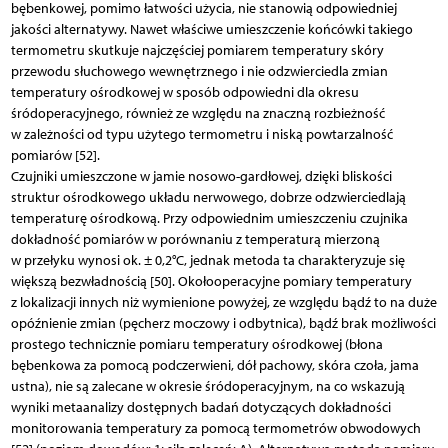
bębenkowej, pomimo łatwości użycia, nie stanowią odpowiedniej
jakości alternatywy. Nawet właściwe umieszczenie końcówki takiego
termometru skutkuje najczęściej pomiarem temperatury skóry
przewodu słuchowego wewnętrznego i nie odzwierciedla zmian
temperatury ośrodkowej w sposób odpowiedni dla okresu
śródoperacyjnego, również ze względu na znaczną rozbieżność
w zależności od typu użytego termometru i niską powtarzalność
pomiarów [52].
Czujniki umieszczone w jamie nosowo-gardłowej, dzięki bliskości
struktur ośrodkowego układu nerwowego, dobrze odzwierciedlają
temperaturę ośrodkową. Przy odpowiednim umieszczeniu czujnika
dokładność pomiarów w porównaniu z temperaturą mierzoną
w przełyku wynosi ok. ± 0,2°C, jednak metoda ta charakteryzuje się
większą bezwładnością [50]. Okołooperacyjne pomiary temperatury
z lokalizacji innych niż wymienione powyżej, ze względu bądź to na duże
opóźnienie zmian (pęcherz moczowy i odbytnica), bądź brak możliwości
prostego technicznie pomiaru temperatury ośrodkowej (błona
bębenkowa za pomocą podczerwieni, dół pachowy, skóra czoła, jama
ustna), nie są zalecane w okresie śródoperacyjnym, na co wskazują
wyniki metaanalizy dostępnych badań dotyczących dokładności
monitorowania temperatury za pomocą termometrów obwodowych