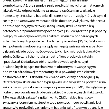
płytek, których wynikiem jest m.in. zmniejszone uwalnianie
tromboksanu A2, oraz zmniejszenie prędkości reakcji enzymatycznych
jako zjawiska odpowiedzialne za znaczną część zmian w układzie
hemostazy [34]. Liczne badania kliniczne z randomizacją, których wyniki
zostały podsumowane w metaanalizie, dowodzą związku wychłodzenia
na stole operacyjnym ze zwiększoną utratą krwi i koniecznością
przetoczeń preparatów krwiopochodnych [35]. Związek ten jest poparty
bieżącymi wieloczynnikowymi analizami wyników pooperacyjnych
w bardzo licznych populacjach badanych pacjentów [36, 37]. Wykazano,
że hipotermia śródoperacyjna wpływa negatywnie na wiele aspektów
działania układu odpornościowego, takich jak: migracja leukocytów,
zdolność lityczna i chemotaksja neutrofilów, produkcja cytokin
i przeciwciał. Dodatkowo obkurczenie obwodowych naczyń
krwionośnych będące mechanizmem obronnym towarzyszącym
obniżeniu ośrodkowej temperatury ciała powoduje zmniejszenie
dostarczania tlenu i składników krwi do okolic rany operacyjnej [34].
Ostatecznym skutkiem tego typu zjawisk jest zwiększona podatność na
zakażenia, w tym zakażenia miejsca operowanego (ZMO). Uwzględniając
liczbę przeprowadzanych obecnie zabiegów operacyjnych i fakt, że ok.
15% wszystkich zakażeń szpitalnych to ZMO, nakład finansowy
związany z leczeniem następstw tego powszechnego powikłania jest
znaczny. W podwójnie zaślepionym badaniu zakończonym po analizie