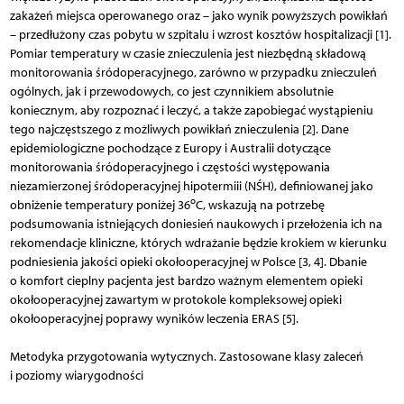
zakażeń miejsca operowanego oraz – jako wynik powyższych powikłań
– przedłużony czas pobytu w szpitalu i wzrost kosztów hospitalizacji [1].
Pomiar temperatury w czasie znieczulenia jest niezbędną składową
monitorowania śródoperacyjnego, zarówno w przypadku znieczuleń
ogólnych, jak i przewodowych, co jest czynnikiem absolutnie
koniecznym, aby rozpoznać i leczyć, a także zapobiegać wystąpieniu
tego najczęstszego z możliwych powikłań znieczulenia [2]. Dane
epidemiologiczne pochodzące z Europy i Australii dotyczące
monitorowania śródoperacyjnego i częstości występowania
niezamierzonej śródoperacyjnej hipotermiii (NŚH), definiowanej jako
o
obniżenie temperatury poniżej 36
C, wskazują na potrzebę
podsumowania istniejących doniesień naukowych i przełożenia ich na
rekomendacje kliniczne, których wdrażanie będzie krokiem w kierunku
podniesienia jakości opieki okołooperacyjnej w Polsce [3, 4]. Dbanie
o komfort cieplny pacjenta jest bardzo ważnym elementem opieki
okołooperacyjnej zawartym w protokole kompleksowej opieki
okołooperacyjnej poprawy wyników leczenia ERAS [5].
Metodyka przygotowania wytycznych. Zastosowane klasy zaleceń
i poziomy wiarygodności