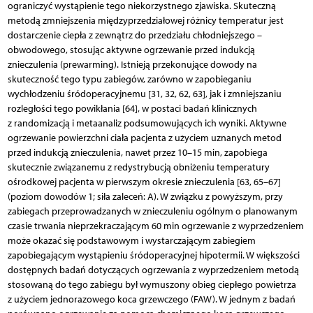
ograniczyć wystąpienie tego niekorzystnego zjawiska. Skuteczną
metodą zmniejszenia międzyprzedziałowej różnicy temperatur jest
dostarczenie ciepła z zewnątrz do przedziału chłodniejszego –
obwodowego, stosując aktywne ogrzewanie przed indukcją
znieczulenia (prewarming). Istnieją przekonujące dowody na
skuteczność tego typu zabiegów, zarówno w zapobieganiu
wychłodzeniu śródoperacyjnemu [31, 32, 62, 63], jak i zmniejszaniu
rozległości tego powikłania [64], w postaci badań klinicznych
z randomizacją i metaanaliz podsumowujących ich wyniki. Aktywne
ogrzewanie powierzchni ciała pacjenta z użyciem uznanych metod
przed indukcją znieczulenia, nawet przez 10–15 min, zapobiega
skutecznie związanemu z redystrybucją obniżeniu temperatury
ośrodkowej pacjenta w pierwszym okresie znieczulenia [63, 65–67]
(poziom dowodów 1; siła zaleceń: A). W związku z powyższym, przy
zabiegach przeprowadzanych w znieczuleniu ogólnym o planowanym
czasie trwania nieprzekraczającym 60 min ogrzewanie z wyprzedzeniem
może okazać się podstawowym i wystarczającym zabiegiem
zapobiegającym wystąpieniu śródoperacyjnej hipotermii. W większości
dostępnych badań dotyczących ogrzewania z wyprzedzeniem metodą
stosowaną do tego zabiegu był wymuszony obieg ciepłego powietrza
z użyciem jednorazowego koca grzewczego (FAW). W jednym z badań