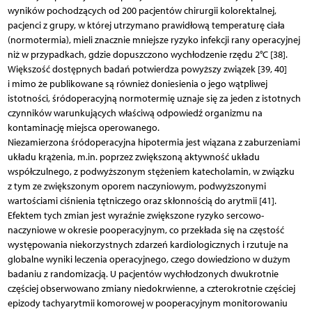
wyników pochodzących od 200 pacjentów chirurgii kolorektalnej,
pacjenci z grupy, w której utrzymano prawidłową temperaturę ciała
(normotermia), mieli znacznie mniejsze ryzyko infekcji rany operacyjnej
niż w przypadkach, gdzie dopuszczono wychłodzenie rzędu 2°C [38].
Większość dostępnych badań potwierdza powyższy związek [39, 40]
i mimo że publikowane są również doniesienia o jego wątpliwej
istotności, śródoperacyjną normotermię uznaje się za jeden z istotnych
czynników warunkujących właściwą odpowiedź organizmu na
kontaminację miejsca operowanego.
Niezamierzona śródoperacyjna hipotermia jest wiązana z zaburzeniami
układu krążenia, m.in. poprzez zwiększoną aktywność układu
współczulnego, z podwyższonym stężeniem katecholamin, w związku
z tym ze zwiększonym oporem naczyniowym, podwyższonymi
wartościami ciśnienia tętniczego oraz skłonnością do arytmii [41].
Efektem tych zmian jest wyraźnie zwiększone ryzyko sercowo-
naczyniowe w okresie pooperacyjnym, co przekłada się na częstość
występowania niekorzystnych zdarzeń kardiologicznych i rzutuje na
globalne wyniki leczenia operacyjnego, czego dowiedziono w dużym
badaniu z randomizacją. U pacjentów wychłodzonych dwukrotnie
częściej obserwowano zmiany niedokrwienne, a czterokrotnie częściej
epizody tachyarytmii komorowej w pooperacyjnym monitorowaniu