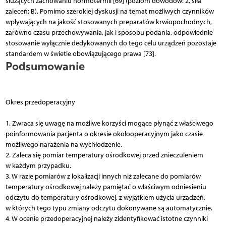
służących zachowaniu normotermii [69] (poziom dowodów: 2, siła
zaleceń: B). Pomimo szerokiej dyskusji na temat możliwych czynników
wpływających na jakość stosowanych preparatów krwiopochodnych,
zarówno czasu przechowywania, jak i sposobu podania, odpowiednie
stosowanie wyłącznie dedykowanych do tego celu urządzeń pozostaje
standardem w świetle obowiązującego prawa [73].
Podsumowanie
Okres przedoperacyjny
1. Zwraca się uwagę na możliwe korzyści mogące płynąć z właściwego
poinformowania pacjenta o okresie okołooperacyjnym jako czasie
możliwego narażenia na wychłodzenie.
2. Zaleca się pomiar temperatury ośrodkowej przed znieczuleniem
w każdym przypadku.
3. W razie pomiarów z lokalizacji innych niż zalecane do pomiarów
temperatury ośrodkowej należy pamiętać o właściwym odniesieniu
odczytu do temperatury ośrodkowej, z wyjątkiem użycia urządzeń,
w których tego typu zmiany odczytu dokonywane są automatycznie.
4. W ocenie przedoperacyjnej należy zidentyfikować istotne czynniki