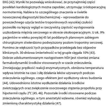
EKG [42]. Wyniki te pozwalają wnioskować, że przynajmniej części
powikłań kardiologicznych można zapobiec, utrzymując śródoperacyjną
normotermię. Nabiera to szczególnego znaczenia w świetle
nowoczesnej diagnostyki biochemicznej – wprowadzenie do
powszechnego użycia testów troponinowych wysokiej czułości
pozwoliło na lepszy wgląd w rzeczywistą częstość występowania
uszkodzenia mięśnia sercowego w okresie okołooperacyjnym. U ok. 9%
pacjentów w wieku powyżej 45 lat poddanych planowym zabiegom
chirurgicznym stwierdzono podwyższony poziom troponiny sercowej.
Pomimo że większość tych przypadków przebiegała bez objawów
klinicznych, 30-dniowa śmiertelność w tej grupie sięgała 10% [43].
Dobrze udokumentowanym następstwem NŚH jest również zmiana
farmakodynamiki środków stosowanych w czasie znieczulenia.
Zmniejszając prędkość reakcji enzymatycznych, obniżona temperatura
wpływa istotnie na czas i siłę działania leków używanych podczas
znieczulenia ogólnego, czego efektem jest wydłużony okres budzenia
[44]. Udowodniono istotne wydłużenie działania środków
zwiotczających oraz zwiększenie osoczowego stężenia propofolu przy
hipotermii rzędu 2°C [45, 46]. Pozostałe środki stosowane podczas
znieczulenia ogólnego, w tym anestetyki wziewne, również wykazują
zmienioną charakterystykę działania [47].