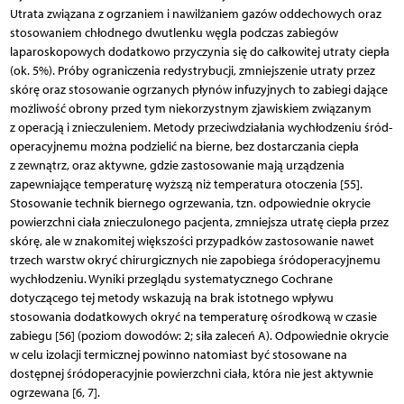
Utrata związana z ogrzaniem i nawilżaniem gazów oddechowych oraz
stosowaniem chłodnego dwutlenku węgla podczas zabiegów
laparoskopowych dodatkowo przyczynia się do całkowitej utraty ciepła
(ok. 5%). Próby ograniczenia redystrybucji, zmniejszenie utraty przez
skórę oraz stosowanie ogrzanych płynów infuzyjnych to zabiegi dające
możliwość obrony przed tym niekorzystnym zjawiskiem związanym
z operacją i znieczuleniem. Metody przeciwdziałania wychłodzeniu śród­
operacyjnemu można podzielić na bierne, bez dostarczania ciepła
z zewnątrz, oraz aktywne, gdzie zastosowanie mają urządzenia
zapewniające temperaturę wyższą niż temperatura otoczenia [55].
Stosowanie technik biernego ogrzewania, tzn. odpowiednie okrycie
powierzchni ciała znieczulonego pacjenta, zmniejsza utratę ciepła przez
skórę, ale w znakomitej większości przypadków zastosowanie nawet
trzech warstw okryć chirurgicznych nie zapobiega śródoperacyjnemu
wychłodzeniu. Wyniki przeglądu systematycznego Cochrane
dotyczącego tej metody wskazują na brak istotnego wpływu
stosowania dodatkowych okryć na temperaturę ośrodkową w czasie
zabiegu [56] (poziom dowodów: 2; siła zaleceń A). Odpowiednie okrycie
w celu izolacji termicznej powinno natomiast być stosowane na
dostępnej śródoperacyjnie powierzchni ciała, która nie jest aktywnie
ogrzewana [6, 7].