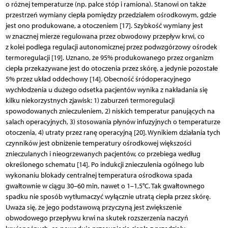
o różnej temperaturze (np. palce stóp i ramiona). Stanowi on także
przestrzeń wymiany ciepła pomiędzy przedziałem ośrodkowym, gdzie
jest ono produkowane, a otoczeniem [17]. Szybkość wymiany jest
w znacznej mierze regulowana przez obwodowy przepływ krwi, co
z kolei podlega regulacji autonomicznej przez podwzgórzowy ośrodek
termoregulacji [19]. Uznano, że 95% produkowanego przez organizm
ciepła przekazywane jest do otoczenia przez skórę, a jedynie pozostałe
5% przez układ oddechowy [14]. Obecność śródoperacyjnego
wychłodzenia u dużego odsetka pacjentów wynika z nakładania się
kilku niekorzystnych zjawisk: 1) zaburzeń termoregulacji
spowodowanych znieczuleniem, 2) niskich temperatur panujących na
salach operacyjnych, 3) stosowania płynów infuzyjnych o temperaturze
otoczenia, 4) utraty przez ranę operacyjną [20]. Wynikiem działania tych
czynników jest obniżenie temperatury ośrodkowej większości
znieczulanych i nieogrzewanych pacjentów, co przebiega według
określonego schematu [14]. Po indukcji znieczulenia ogólnego lub
wykonaniu blokady centralnej temperatura ośrodkowa spada
gwałtownie w ciągu 30–60 min, nawet o 1–1,5°C. Tak gwałtownego
spadku nie sposób wytłumaczyć wyłącznie utratą ciepła przez skórę.
Uważa się, że jego podstawową przyczyną jest zwiększenie
obwodowego przepływu krwi na skutek rozszerzenia naczyń