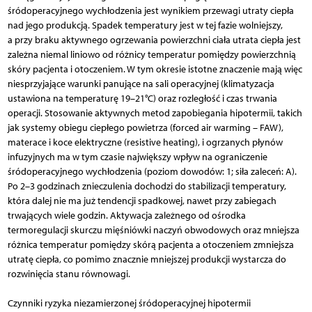
śródoperacyjnego wychłodzenia jest wynikiem przewagi utraty ciepła
nad jego produkcją. Spadek temperatury jest w tej fazie wolniejszy,
a przy braku aktywnego ogrzewania powierzchni ciała utrata ciepła jest
zależna niemal liniowo od różnicy temperatur pomiędzy powierzchnią
skóry pacjenta i otoczeniem. W tym okresie istotne znaczenie mają więc
niesprzyjające warunki panujące na sali operacyjnej (klimatyzacja
ustawiona na temperaturę 19–21°C) oraz rozległość i czas trwania
operacji. Stosowanie aktywnych metod zapobiegania hipotermii, takich
jak systemy obiegu ciepłego powietrza (forced air warming – FAW),
materace i koce elektryczne (resistive heating), i ogrzanych płynów
infuzyjnych ma w tym czasie największy wpływ na ograniczenie
śródoperacyjnego wychłodzenia (poziom dowodów: 1; siła zaleceń: A).
Po 2–3 godzinach znieczulenia dochodzi do stabilizacji temperatury,
która dalej nie ma już tendencji spadkowej, nawet przy zabiegach
trwających wiele godzin. Aktywacja zależnego od ośrodka
termoregulacji skurczu mięśniówki naczyń obwodowych oraz mniejsza
różnica temperatur pomiędzy skórą pacjenta a otoczeniem zmniejsza
utratę ciepła, co pomimo znacznie mniejszej produkcji wystarcza do
rozwinięcia stanu równowagi.
Czynniki ryzyka niezamierzonej śródoperacyjnej hipotermii