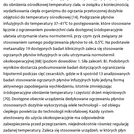
do obniżenia ośrodkowej temperatury ciała, w związku z koniecznością
wydatkowania ciepła organizmu do ogrzania przetoczonej dożylnie
objętości do temperatury ośrodkowej [14]. Podgrzanie płynów
infuzyjnych do temperatury 37–41°C to postępowanie, które stosowane
łącznie z ogrzewaniem powierzchni ciała dostępnej śródoperacyjnie
ułatwia utrzymanie stanu normotermii, przy czym zysk związany ze
stosowaniem samego podgrzewania płynów to ok. 0,5°C. Na podstawie
metaanalizy 19 dostępnych badań klinicznych zaleca się stosowanie
ogrzanych płynów infuzyjnych w celu utrzymania normotermii
okołooperacyjnej [68] (poziom dowodów: 1. Siła zaleceń: B). Podobnych
wyników dostarcza podsumowanie badań dotyczących ograniczania
hipotermii podczas cięć cesarskich, gdzie w 8 spośród 13 analizowanych
badań stosowanie ogrzanych płynów infuzyjnych było jedyną formą
aktywnego zapobiegania wychłodzeniu, istotnie zmniejszając
śródoperacyjne obniżenie temperatury i częstość drżeń mięśniowych
[70]. Dostępne obecnie urządzenia dedykowane ogrzewaniu płynów
stosowanych dożylnie wykorzystują wiele technologii – od obiegu
ciepłego powietrza do technologii mikrofalowej. Każdy system
atestowany do użycia okołooperacyjnie ma odpowiednie
zabezpieczenia przed przegrzaniem, niejednokrotnie również regulację
zadanej temperatury. Zaleca się stosowanie urządzeń, w których płyn