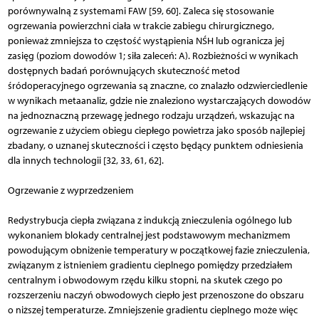
porównywalną z systemami FAW [59, 60]. Zaleca się stosowanie
ogrzewania powierzchni ciała w trakcie zabiegu chirurgicznego,
ponieważ zmniejsza to częstość wystąpienia NŚH lub ogranicza jej
zasięg (poziom dowodów 1; siła zaleceń: A). Rozbieżności w wynikach
dostępnych badań porównujących skuteczność metod
śródoperacyjnego ogrzewania są znaczne, co znalazło odzwierciedlenie
w wynikach metaanaliz, gdzie nie znaleziono wystarczających dowodów
na jednoznaczną przewagę jednego rodzaju urządzeń, wskazując na
ogrzewanie z użyciem obiegu ciepłego powietrza jako sposób najlepiej
zbadany, o uznanej skuteczności i często będący punktem odniesienia
dla innych technologii [32, 33, 61, 62].
Ogrzewanie z wyprzedzeniem
Redystrybucja ciepła związana z indukcją znieczulenia ogólnego lub
wykonaniem blokady centralnej jest podstawowym mechanizmem
powodującym obniżenie temperatury w początkowej fazie znieczulenia,
związanym z istnieniem gradientu cieplnego pomiędzy przedziałem
centralnym i obwodowym rzędu kilku stopni, na skutek czego po
rozszerzeniu naczyń obwodowych ciepło jest przenoszone do obszaru
o niższej temperaturze. Zmniejszenie gradientu cieplnego może więc