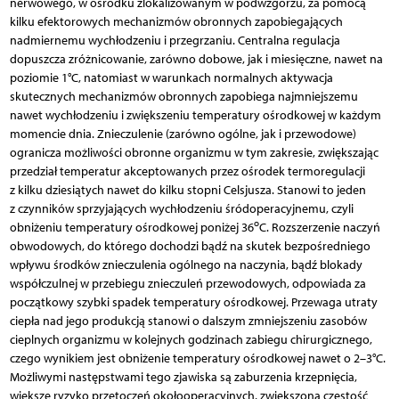
nerwowego, w ośrodku zlokalizowanym w podwzgórzu, za pomocą
kilku efektorowych mechanizmów obronnych zapobiegających
nadmiernemu wychłodzeniu i przegrzaniu. Centralna regulacja
dopuszcza zróżnicowanie, zarówno dobowe, jak i miesięczne, nawet na
poziomie 1°C, natomiast w warunkach normalnych aktywacja
skutecznych mechanizmów obronnych zapobiega najmniejszemu
nawet wychłodzeniu i zwiększeniu temperatury ośrodkowej w każdym
momencie dnia. Znieczulenie (zarówno ogólne, jak i przewodowe)
ogranicza możliwości obronne organizmu w tym zakresie, zwiększając
przedział temperatur akceptowanych przez ośrodek termoregulacji
z kilku dziesiątych nawet do kilku stopni Celsjusza. Stanowi to jeden
z czynników sprzyjających wychłodzeniu śródoperacyjnemu, czyli
o
obniżeniu temperatury ośrodkowej poniżej 36
C. Rozszerzenie naczyń
obwodowych, do którego dochodzi bądź na skutek bezpośredniego
wpływu środków znieczulenia ogólnego na naczynia, bądź blokady
współczulnej w przebiegu znieczuleń przewodowych, odpowiada za
początkowy szybki spadek temperatury ośrodkowej. Przewaga utraty
ciepła nad jego produkcją stanowi o dalszym zmniejszeniu zasobów
cieplnych organizmu w kolejnych godzinach zabiegu chirurgicznego,
czego wynikiem jest obniżenie temperatury ośrodkowej nawet o 2–3°C.
Możliwymi następstwami tego zjawiska są zaburzenia krzepnięcia,
większe ryzyko przetoczeń okołooperacyjnych, zwiększona częstość