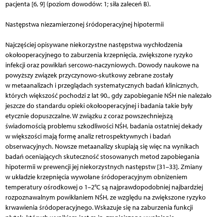
pacjenta [6, 9] (poziom dowodów: 1; siła zaleceń B).
Następstwa niezamierzonej śródoperacyjnej hipotermii
Najczęściej opisywane niekorzystne następstwa wychłodzenia
okołooperacyjnego to zaburzenia krzepnięcia, zwiększone ryzyko
infekcji oraz powikłań sercowo-naczyniowych. Dowody naukowe na
powyższy związek przyczynowo-skutkowy zebrane zostały
w metaanalizach i przeglądach systematycznych badań klinicznych,
których większość pochodzi z lat 90., gdy zapobieganie NŚH nie należało
jeszcze do standardu opieki okołooperacyjnej i badania takie były
etycznie dopuszczalne. W związku z coraz powszechniejszą
świadomością problemu szkodliwości NŚH, badania ostatniej dekady
w większości mają formę analiz retrospektywnych i badań
obserwacyjnych. Nowsze metaanalizy skupiają się więc na wynikach
badań oceniających skuteczność stosowanych metod zapobiegania
hipotermii w prewencji jej niekorzystnych następstw [31–33]. Zmiany
w układzie krzepnięcia wywołane śród­operacyjnym obniżeniem
temperatury ośrodkowej o 1–2°C są najprawdopodobniej najbardziej
rozpoznawalnym powikłaniem NŚH, ze względu na zwiększone ryzyko
krwawienia śródoperacyjnego. Wskazuje się na zaburzenia funkcji