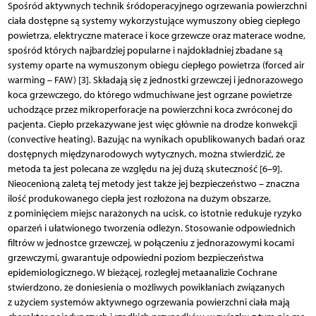
Spośród aktywnych technik śródoperacyjnego ogrzewania powierzchni
ciała dostępne są systemy wykorzystujące wymuszony obieg ciepłego
powietrza, elektryczne materace i koce grzewcze oraz materace wodne,
spośród których najbardziej popularne i najdokładniej zbadane są
systemy oparte na wymuszonym obiegu ciepłego powietrza (forced air
warming – FAW) [3]. Składają się z jednostki grzewczej i jednorazowego
koca grzewczego, do którego wdmuchiwane jest ogrzane powietrze
uchodzące przez mikroperforacje na powierzchni koca zwróconej do
pacjenta. Ciepło przekazywane jest więc głównie na drodze konwekcji
(convective heating). Bazując na wynikach opublikowanych badań oraz
dostępnych międzynarodowych wytycznych, można stwierdzić, że
metoda ta jest polecana ze względu na jej dużą skuteczność [6–9].
Nieocenioną zaletą tej metody jest także jej bezpieczeństwo – znaczna
ilość produkowanego ciepła jest rozłożona na dużym obszarze,
z pominięciem miejsc narażonych na ucisk, co istotnie redukuje ryzyko
oparzeń i ułatwionego tworzenia odleżyn. Stosowanie odpowiednich
filtrów w jednostce grzewczej, w połączeniu z jednorazowymi kocami
grzewczymi, gwarantuje odpowiedni poziom bezpieczeństwa
epidemiologicznego. W bieżącej, rozległej metaanalizie Cochrane
stwierdzono, że doniesienia o możliwych powikłaniach związanych
z użyciem systemów aktywnego ogrzewania powierzchni ciała mają