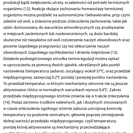
produkcji bądź zwiększeniu utraty, w zależności od potrzeb termicznych
organizmu [12]. Reakcje służące zachowaniu homeostazy termicznej
organizmu można podzielić na autonomiczne i behawioralne, przy czym
zależne od woli, a zniesione podczas znieczulenia zachowania, takie jak
ubiór dostosowany do warunków atmosferycznych czy przebywanie
w miejscach zacienionych lub nasłonecznionych, są dużo bardziej
skuteczne niż niezależne od woli rozszerzenie naczyń obwodowych oraz
pocenie (zapobiega przegrzaniu) czy też obkurczenie naczyń
obwodowych (zapobiega wychłodzeniu) i drżenia mięśniowe [13].
Działanie podwzgórzowego ośrodka termoregulacji można opisać
w uproszczeniu za pomocą dwóch zjawisk, określanych jako punkt
nastawienia (temperatura zadana), oscylujący wokół 37°C, oraz przedział
międzyprogowy, zazwyczaj 0,2°C poniżej i powyżej punktu nastawienia.
To przedział temperatur, w którym mechanizmy obronne nie są jeszcze
aktywowane i który w normalnych warunkach wynosi 0,4°C. Zakres
przedziału międzyprogowego istotnie zmienia się w trakcie znieczulenia
[14]. Podaż zarówno środków wziewnych, jak i dożylnych stosowanych
w czasie znieczulenia ogólnego istotnie zaburza ustrojową kontrolę
temperatury na poziomie centralnym, głównie poprzez zmniejszenie
dolnej wartości przedziału międzyprogowego, czyli temperatury,
poniżej której aktywowane są mechanizmy przeciwdziałające