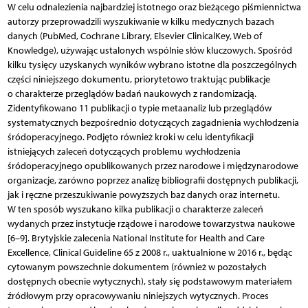
W celu odnalezienia najbardziej istotnego oraz bieżącego piśmiennictwa
autorzy przeprowadzili wyszukiwanie w kilku medycznych bazach
danych (PubMed, Cochrane Library, Elsevier ClinicalKey, Web of
Knowledge), używając ustalonych wspólnie słów kluczowych. Spośród
kilku tysięcy uzyskanych wyników wybrano istotne dla poszczególnych
części niniejszego dokumentu, priorytetowo traktując publikacje
o charakterze przeglądów badań naukowych z randomizacją.
Zidentyfikowano 11 publikacji o typie metaanaliz lub przeglądów
systematycznych bezpośrednio dotyczących zagadnienia wychłodzenia
śródoperacyjnego. Podjęto również kroki w celu identyfikacji
istniejących zaleceń dotyczących problemu wychłodzenia
śródoperacyjnego opublikowanych przez narodowe i międzynarodowe
organizacje, zarówno poprzez analizę bibliografii dostępnych publikacji,
jak i ręczne przeszukiwanie powyższych baz danych oraz internetu.
W ten sposób wyszukano kilka publikacji o charakterze zaleceń
wydanych przez instytucje rządowe i narodowe towarzystwa naukowe
[6–9]. Brytyjskie zalecenia National Institute for Health and Care
Excellence, Clinical Guideline 65 z 2008 r., uaktualnione w 2016 r., będąc
cytowanym powszechnie dokumentem (również w pozostałych
dostępnych obecnie wytycznych), stały się podstawowym materiałem
źródłowym przy opracowywaniu niniejszych wytycznych. Proces