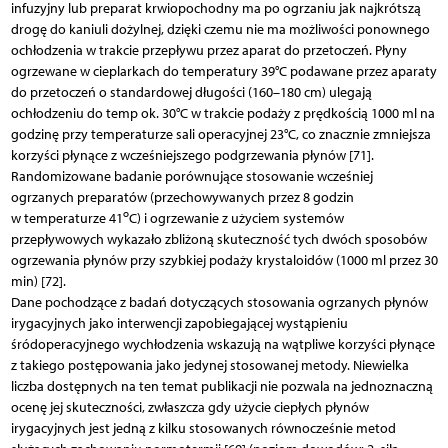
infuzyjny lub preparat krwiopochodny ma po ogrzaniu jak najkrótszą
drogę do kaniuli dożylnej, dzięki czemu nie ma możliwości ponownego
ochłodzenia w trakcie przepływu przez aparat do przetoczeń. Płyny
ogrzewane w cieplarkach do temperatury 39°C podawane przez aparaty
do przetoczeń o standardowej długości (160–180 cm) ulegają
ochłodzeniu do temp ok. 30°C w trakcie podaży z prędkością 1000 ml na
godzinę przy temperaturze sali operacyjnej 23°C, co znacznie zmniejsza
korzyści płynące z wcześniejszego podgrzewania płynów [71].
Randomizowane badanie porównujące stosowanie wcześniej
ogrzanych preparatów (przechowywanych przez 8 godzin
o
w temperaturze 41
C) i ogrzewanie z użyciem systemów
przepływowych wykazało zbliżoną skuteczność tych dwóch sposobów
ogrzewania płynów przy szybkiej podaży krystaloidów (1000 ml przez 30
min) [72].
Dane pochodzące z badań dotyczących stosowania ogrzanych płynów
irygacyjnych jako interwencji zapobiegającej wystąpieniu
śródoperacyjnego wychłodzenia wskazują na wątpliwe korzyści płynące
z takiego postępowania jako jedynej stosowanej metody. Niewielka
liczba dostępnych na ten temat publikacji nie pozwala na jednoznaczną
ocenę jej skuteczności, zwłaszcza gdy użycie ciepłych płynów
irygacyjnych jest jedną z kilku stosowanych równocześnie metod