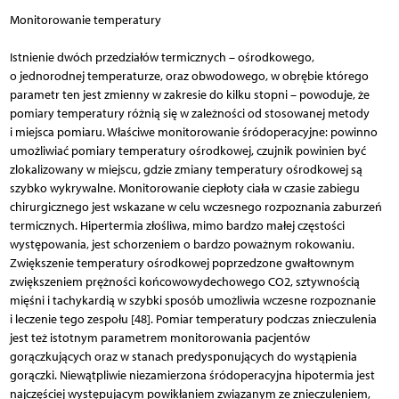
Monitorowanie temperatury
Istnienie dwóch przedziałów termicznych – ośrodkowego,
o jednorodnej temperaturze, oraz obwodowego, w obrębie którego
parametr ten jest zmienny w zakresie do kilku stopni – powoduje, że
pomiary temperatury różnią się w zależności od stosowanej metody
i miejsca pomiaru. Właściwe monitorowanie śródoperacyjne: powinno
umożliwiać pomiary temperatury ośrodkowej, czujnik powinien być
zlokalizowany w miejscu, gdzie zmiany temperatury ośrodkowej są
szybko wykrywalne. Monitorowanie ciepłoty ciała w czasie zabiegu
chirurgicznego jest wskazane w celu wczesnego rozpoznania zaburzeń
termicznych. Hipertermia złośliwa, mimo bardzo małej częstości
występowania, jest schorzeniem o bardzo poważnym rokowaniu.
Zwiększenie temperatury ośrodkowej poprzedzone gwałtownym
zwiększeniem prężności końcowowydechowego CO2, sztywnością
mięśni i tachykardią w szybki sposób umożliwia wczesne rozpoznanie
i leczenie tego zespołu [48]. Pomiar temperatury podczas znieczulenia
jest też istotnym parametrem monitorowania pacjentów
gorączkujących oraz w stanach predysponujących do wystąpienia
gorączki. Niewątpliwie niezamierzona śródoperacyjna hipotermia jest
najczęściej występującym powikłaniem związanym ze znieczuleniem,