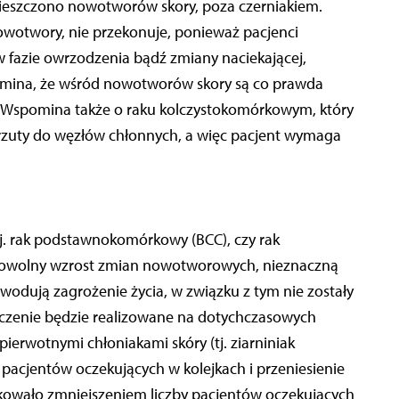
ieszczono nowotworów skory, poza czerniakiem.
nowotwory, nie przekonuje, ponieważ pacjenci
 fazie owrzodzenia bądź zmiany naciekającej,
ypomina, że wśród nowotworów skory są co prawda
la. Wspomina także o raku kolczystokomórkowym, który
rzuty do węzłów chłonnych, a więc pacjent wymaga
j. rak podstawnokomórkowy (BCC), czy rak
powolny wzrost zmian nowotworowych, nieznaczną
owodują zagrożenie życia, w związku z tym nie zostały
eczenie będzie realizowane na dotychczasowych
ierwotnymi chłoniakami skóry (tj. ziarniniak
j pacjentów oczekujących w kolejkach i przeniesienie
tkowało zmniejszeniem liczby pacjentów oczekujących