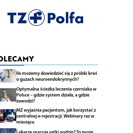
OLECAMY
Ile możemy dowiedzieć się z próbki krwi
o guzach neuroendokrynnych?
Optymalna ścieżka leczenia czerniaka w
Polsce – gdzie system działa, a gdzie
zawodzi?
MZ wyjaśnia pacjentom, jak korzystać z
centralnej e-rejestracji. Webinary raz w
miesiącu
Lekarze pracują setki godzin? To może