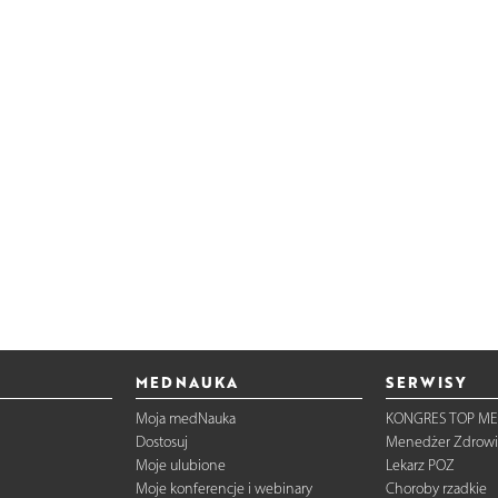
MEDNAUKA
SERWISY
Moja medNauka
KONGRES TOP ME
Dostosuj
Menedżer Zdrowi
Moje ulubione
Lekarz POZ
Moje konferencje i webinary
Choroby rzadkie