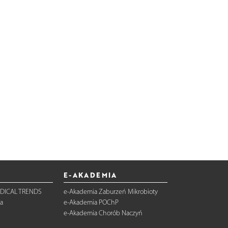
E-AKADEMIA
DICAL TRENDS
e-Akademia Zaburzeń Mikrobioty
a
e-Akademia POChP
e-Akademia Chorób Naczyń