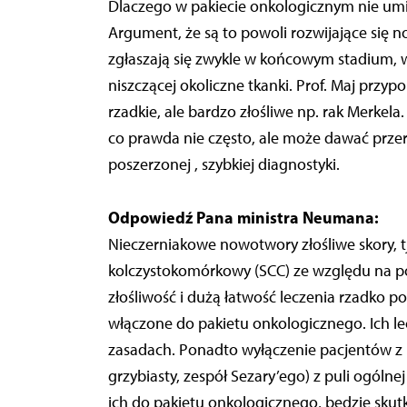
Dlaczego w pakiecie onkologicznym nie um
Argument, że są to powoli rozwijające się 
zgłaszają się zwykle w końcowym stadium, w
niszczącej okoliczne tkanki. Prof. Maj prz
rzadkie, ale bardzo złośliwe np. rak Merke
co prawda nie często, ale może dawać prze
poszerzonej , szybkiej diagnostyki.
Odpowiedź Pana ministra Neumana:
Nieczerniakowe nowotwory złośliwe skory, t
kolczystokomórkowy (SCC) ze względu na 
złośliwość i dużą łatwość leczenia rzadko p
włączone do pakietu onkologicznego. Ich l
zasadach. Ponadto wyłączenie pacjentów z p
grzybiasty, zespół Sezary’ego) z puli ogólne
ich do pakietu onkologicznego, będzie sku