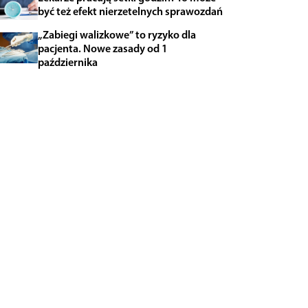
być też efekt nierzetelnych sprawozdań
„Zabiegi walizkowe” to ryzyko dla
pacjenta. Nowe zasady od 1
października