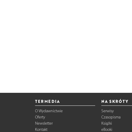
TERMEDIA
NA SKRÓTY
O Wydawnictwie
Serwisy
Oferty
Czasopisma
Newsletter
Książki
Kontakt
eBooki