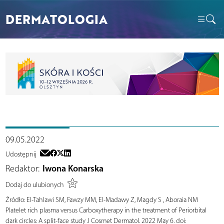
DERMATOLOGIA
09.05.2022
Udostępnij
Redaktor:
Iwona Konarska
Dodaj do ulubionych
Źródło:
El-Tahlawi SM, Fawzy MM, El-Madawy Z, Magdy S , Aboraia NM
Platelet rich plasma versus Carboxytherapy in the treatment of Periorbital
dark circles: A split-face study J Cosmet Dermatol. 2022 May 6. doi: