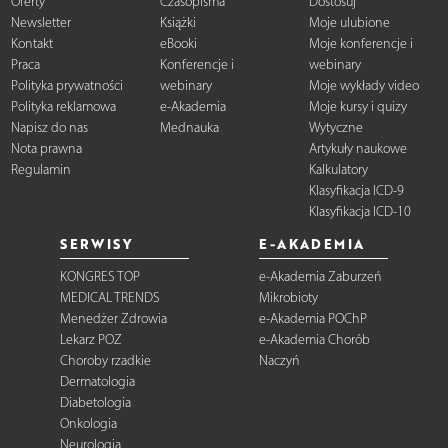
Oferty
Czasopisma
Dostosuj
Newsletter
Książki
Moje ulubione
Kontakt
eBooki
Moje konferencje i
Praca
Konferencje i
webinary
Polityka prywatności
webinary
Moje wykłady video
Polityka reklamowa
e-Akademia
Moje kursy i quizy
Napisz do nas
Mednauka
Wytyczne
Nota prawna
Artykuły naukowe
Regulamin
Kalkulatory
Klasyfikacja ICD-9
Klasyfikacja ICD-10
SERWISY
E-AKADEMIA
KONGRES TOP
e-Akademia Zaburzeń
MEDICAL TRENDS
Mikrobioty
Menedżer Zdrowia
e-Akademia POChP
Lekarz POZ
e-Akademia Chorób
Choroby rzadkie
Naczyń
Dermatologia
Diabetologia
Onkologia
Neurologia