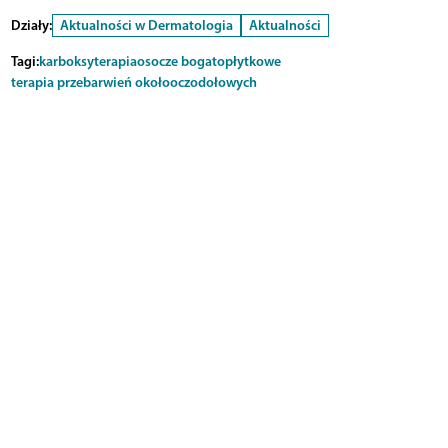
Działy:
Aktualności w Dermatologia
Aktualności
Tagi:
karboksyterapia
osocze bogatopłytkowe
terapia przebarwień okołooczodołowych