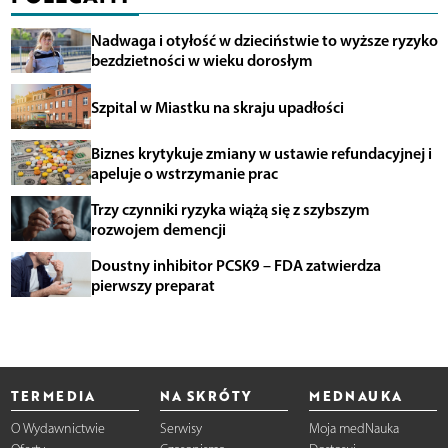
Nadwaga i otyłość w dzieciństwie to wyższe ryzyko
bezdzietności w wieku dorosłym
Szpital w Miastku na skraju upadłości
Biznes krytykuje zmiany w ustawie refundacyjnej i
apeluje o wstrzymanie prac
Trzy czynniki ryzyka wiążą się z szybszym
rozwojem demencji
Doustny inhibitor PCSK9 – FDA zatwierdza
pierwszy preparat
TERMEDIA
NA SKRÓTY
MEDNAUKA
O Wydawnictwie
Serwisy
Moja medNauka